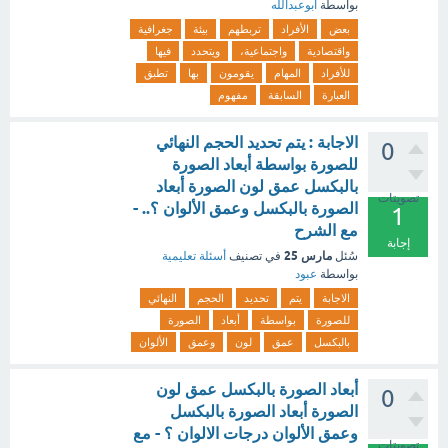
بواسطة
ابوعبدالله
بعض
الأفراد
تربطهم
بيئة
جغرافية
واقتصادية
واجتماعية،
ويتحدد
فيها
للأفراد
المهام
يقومون
بها
تطبق
العبارة
السابقة
مفهوم
الاجابة : يتم تحديد الحجم النهائي
0
للصورة بواسطة أبعاد الصورة
بالبكسل عمق لون الصورة أبعاد
تصويتات
الصورة بالبكسل وعمق الألوان ؟.. -
1
مع الشرح
إجابة
مارس 25
سُئل
في تصنيف
أسئلة تعليمية
بواسطة
عبود
الاجابة
يتم
تحديد
الحجم
النهائي
للصورة
بواسطة
أبعاد
الصورة
بالبكسل
عمق
لون
وعمق
الألوان
أبعاد الصورة بالبكسل عمق لون
0
الصورة أبعاد الصورة بالبكسل
وعمق الألوان درجات الالوان ؟ - مع
تصويتات