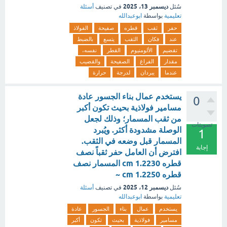
ديسمبر 13، 2025
سُئل
في تصنيف
أسئلة
تعليمية
بواسطة
ابوعبدالله
حفر
ثقب
قطره
صفيحة
الفولاذ
عند
فكان
الثقب
يتسع
بالضبط
تقضيم
الألومنيوم
القطر
نفسه،
مقدار
الفراغ
الصفيحة
والقضيب
عندما
يبردان
لدرجة
حرارة
يستخدم عمال بناء الجسور عادة
0
مسامير فولاذية بحيث تكون أكبر
من ثقب المسمار؛ وذلك لجعل
تصويتات
الوصلة مشدودة أكثر. ويُبرد
1
المسمار قبل وضعه في الثقب.
إجابة
افترض أن العامل حفر ثقباً نصف
قطره cm 1.2230 المسمار نصف
قطره cm 1.2250 ~
ديسمبر 12، 2025
سُئل
في تصنيف
أسئلة
تعليمية
بواسطة
ابوعبدالله
يستخدم
عمال
بناء
الجسور
عادة
مسامير
فولاذية
بحيث
تكون
أكبر