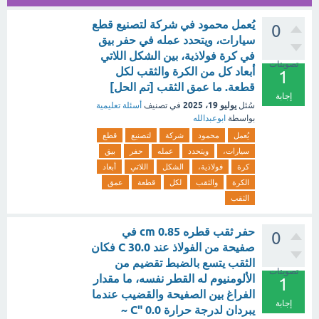
يُعمل محمود في شركة لتصنيع قطع
0
سيارات، ويتحدد عمله في حفر بيق
في كرة فولاذية، بين الشكل اللاتي
تصويتات
أبعاد كل من الكرة والثقب لكل
1
قطعة. ما عمق الثقب [تم الحل]
إجابة
يوليو 19، 2025
سُئل
في تصنيف
أسئلة تعليمية
بواسطة
ابوعبدالله
يُعمل
محمود
شركة
لتصنيع
قطع
سيارات،
ويتحدد
عمله
حفر
بيق
كرة
فولاذية،
الشكل
اللاتي
أبعاد
الكرة
والثقب
لكل
قطعة
عمق
الثقب
حفر ثقب قطره cm 0.85 في
0
صفيحة من الفولاذ عند C 30.0 فكان
الثقب يتسع بالضبط تقضيم من
تصويتات
الألومنيوم له القطر نفسه، ما مقدار
1
الفراغ بين الصفيحة والقضيب عندما
إجابة
يبردان لدرجة حرارة C" 0.0 ~