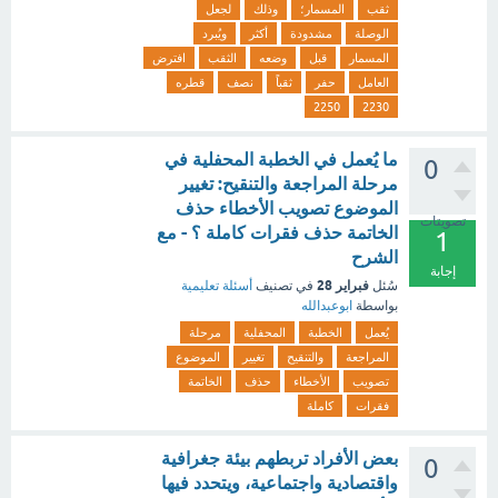
ثقب
المسمار؛
وذلك
لجعل
الوصلة
مشدودة
أكثر
ويُبرد
المسمار
قبل
وضعه
الثقب
افترض
العامل
حفر
ثقباً
نصف
قطره
2250
2230
ما يُعمل في الخطبة المحفلية في
0
مرحلة المراجعة والتنقيح: تغيير
الموضوع تصويب الأخطاء حذف
تصويتات
الخاتمة حذف فقرات كاملة ؟ - مع
1
الشرح
إجابة
فبراير 28
سُئل
في تصنيف
أسئلة تعليمية
بواسطة
ابوعبدالله
يُعمل
الخطبة
المحفلية
مرحلة
المراجعة
والتنقيح
تغيير
الموضوع
تصويب
الأخطاء
حذف
الخاتمة
فقرات
كاملة
بعض الأفراد تربطهم بيئة جغرافية
0
واقتصادية واجتماعية، ويتحدد فيها