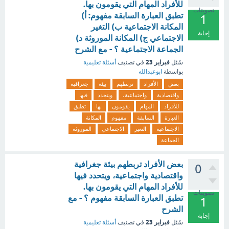
للأفراد المهام التي يقومون بها.
تصويتات
تطبق العبارة السابقة مفهوم: أ)
1
المكانة الاجتماعية ب) التغير
إجابة
الاجتماعي ج) المكانة الموروثة د)
الجماعة الاجتماعية ؟ - مع الشرح
فبراير 23
سُئل
في تصنيف
أسئلة تعليمية
بواسطة
ابوعبدالله
بعض
الأفراد
تربطهم
بيئة
جغرافية
واقتصادية
واجتماعية،
ويتحدد
فيها
للأفراد
المهام
يقومون
بها
تطبق
العبارة
السابقة
مفهوم
المكانة
الاجتماعية
التغير
الاجتماعي
الموروثة
الجماعة
بعض الأفراد تربطهم بيئة جغرافية
0
واقتصادية واجتماعية، ويتحدد فيها
للأفراد المهام التي يقومون بها.
تصويتات
تطبق العبارة السابقة مفهوم ؟ - مع
1
الشرح
إجابة
فبراير 23
سُئل
في تصنيف
أسئلة تعليمية