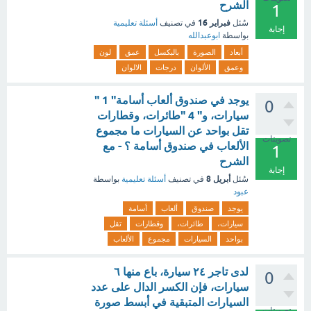
الشرح
1
فبراير 16
سُئل
في تصنيف
أسئلة تعليمية
إجابة
بواسطة
ابوعبدالله
أبعاد
الصورة
بالبكسل
عمق
لون
وعمق
الألوان
درجات
الالوان
يوجد في صندوق ألعاب أسامة" 1 "
0
سيارات، و" 4 "طائرات، وقطارات
تقل بواحد عن السيارات ما مجموع
تصويتات
الألعاب في صندوق أسامة ؟ - مع
1
الشرح
إجابة
أبريل 8
سُئل
في تصنيف
أسئلة تعليمية
بواسطة
عبود
يوجد
صندوق
ألعاب
أسامة
سيارات،
طائرات،
وقطارات
تقل
بواحد
السيارات
مجموع
الألعاب
لدى تاجر ٢٤ سيارة، باع منها ٦
0
سيارات، فإن الكسر الدال على عدد
السيارات المتبقية في أبسط صورة
تصويتات