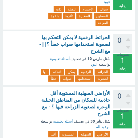
عبود
إجابة
سؤال
الأجسام
الثقيلة
ذات
السطوح
الصغيرة
تأثرها
بالقوة
المعيقة
الخرائط الرقمية لا يمكن التحكم بها
0
لصعوبة استخدامها صواب خطأ ؟| | -
مع الشرح
تصويتات
1
مارس 10
سُئل
في تصنيف
أسئلة تعليمية
بواسطة
عبود
إجابة
الخرائط
الرقمية
يمكن
التحكم
بها
لصعوبة
استخدامها
صواب
خطأ
الأراضي السهلية المستوية أقل
0
جاذبية للسكان من المناطق الجبلية
الوعرة لصعوبة الزراعة فيها ؟ - مع
تصويتات
الشرح
1
يناير 30
سُئل
في تصنيف
أسئلة تعليمية
بواسطة
إجابة
ابوعبدالله
الأراضي
السهلية
المستوية
أقل