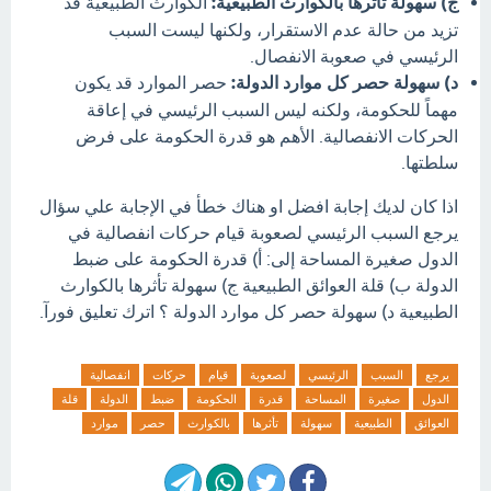
ج) سهولة تأثرها بالكوارث الطبيعية:
الكوارث الطبيعية قد
تزيد من حالة عدم الاستقرار، ولكنها ليست السبب
الرئيسي في صعوبة الانفصال.
د) سهولة حصر كل موارد الدولة:
حصر الموارد قد يكون
مهماً للحكومة، ولكنه ليس السبب الرئيسي في إعاقة
الحركات الانفصالية. الأهم هو قدرة الحكومة على فرض
سلطتها.
اذا كان لديك إجابة افضل او هناك خطأ في الإجابة علي سؤال
يرجع السبب الرئيسي لصعوبة قيام حركات انفصالية في
الدول صغيرة المساحة إلى: أ) قدرة الحكومة على ضبط
الدولة ب) قلة العوائق الطبيعية ج) سهولة تأثرها بالكوارث
الطبيعية د) سهولة حصر كل موارد الدولة ؟ اترك تعليق فورآ.
يرجع
السبب
الرئيسي
لصعوبة
قيام
حركات
انفصالية
الدول
صغيرة
المساحة
قدرة
الحكومة
ضبط
الدولة
قلة
العوائق
الطبيعية
سهولة
تأثرها
بالكوارث
حصر
موارد