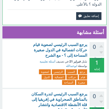
الدولة ؟ بالأعلى.
أسئلة مشابهة
يرجع السبب الرئيسي لصعوبة قيام
0
حركات انفصالية في الدول صغيرة
المساحة إلى ؟ - مع الشرح
تصويتات
1
فبراير 21
سُئل
في تصنيف
أسئلة تعليمية
بواسطة
ابوعبدالله
إجابة
يرجع
السبب
الرئيسي
لصعوبة
قيام
حركات
انفصالية
الدول
صغيرة
المساحة
يرجع السبب الرئيسي لندرة السكان
0
بالمناطق الصحراوية في إفريقيا إلى
قلة الأنشطة الاقتصادية وانتشار
تصويتات