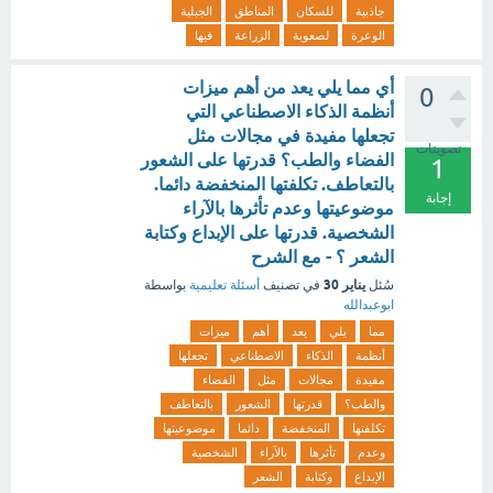
جاذبية
للسكان
المناطق
الجبلية
الوعرة
لصعوبة
الزراعة
فيها
أي مما يلي يعد من أهم ميزات
0
أنظمة الذكاء الاصطناعي التي
تجعلها مفيدة في مجالات مثل
تصويتات
الفضاء والطب؟ قدرتها على الشعور
1
بالتعاطف. تكلفتها المنخفضة دائما.
إجابة
موضوعيتها وعدم تأثرها بالآراء
الشخصية. قدرتها على الإبداع وكتابة
الشعر ؟ - مع الشرح
يناير 30
سُئل
في تصنيف
أسئلة تعليمية
بواسطة
ابوعبدالله
مما
يلي
يعد
أهم
ميزات
أنظمة
الذكاء
الاصطناعي
تجعلها
مفيدة
مجالات
مثل
الفضاء
والطب؟
قدرتها
الشعور
بالتعاطف
تكلفتها
المنخفضة
دائما
موضوعيتها
وعدم
تأثرها
بالآراء
الشخصية
الإبداع
وكتابة
الشعر