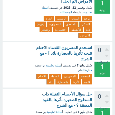
الأمراض [تم الحل]
1
نوفمبر 22، 2025
سُئل
في تصنيف
أسئلة
إجابة
تعليمية
بواسطة
ابوعبدالله
يرجع
السبب
الرئيسي
لندرة
السكان
بالمناطق
الصحراوية
إفريقيا
قلة
الأنشطة
الاقتصادية
وانتشار
الأمراض
استخدم المصريون القدماء الاختام
0
نتيجه تأثرها بالحضارة بلاد ؟ - مع
الشرح
تصويتات
1
يوليو 7
سُئل
في تصنيف
أسئلة تعليمية
بواسطة
منارة العلم
إجابة
استخدم
المصريون
القدماء
الاختام
نتيجه
تأثرها
بالحضارة
بلاد
حل سؤال الأجسام الثقيلة ذات
0
السطوح الصغيرة تأثرها بالقوة
المعيقة ؟ - مع الشرح
تصويتات
1
مايو 5
سُئل
في تصنيف
أسئلة تعليمية
بواسطة