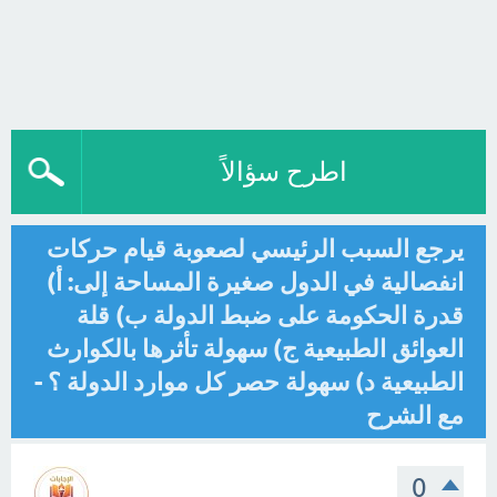
اطرح سؤالاً
يرجع السبب الرئيسي لصعوبة قيام حركات
انفصالية في الدول صغيرة المساحة إلى: أ)
قدرة الحكومة على ضبط الدولة ب) قلة
العوائق الطبيعية ج) سهولة تأثرها بالكوارث
الطبيعية د) سهولة حصر كل موارد الدولة ؟ -
مع الشرح
0