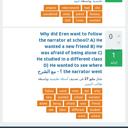
تعليمية
بواسطة
عبود
anyone
interviewed
had
she
wandered
what
asked
famous
told
know
wanted
Why did Eren want to follow
0
the narrator at school? A) He
wanted a new friend B) He
تصويتات
was afraid of being alone C)
1
He studied in a different class
إجابة
D) He wanted to see where
the narrator went ؟ - مع الشرح
مايو 27
سُئل
في تصنيف
أسئلة تعليمية
بواسطة
طالب التميز
follow
want
eren
did
why
new
wanted
school
narrator
alone
being
afraid
was
friend
see
class
different
studied
went
where