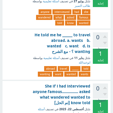
يوليو 27
سُئل
في تصنيف
أسئلة تعليمية
بواسطة
إجابة
طالب التميز
anyone
interviewed
had
she
wandered
what
asked
famous
told
know
wanted
He told me he _____ to travel
0
abroad. a. wants b.
wanted c. want d. is
تصويتات
wanting ؟ - مع الشرح
1
يناير 11
سُئل
في تصنيف
أسئلة تعليمية
بواسطة
إجابة
ابوعبدالله
abroad
travel
_____
told
wanting
want
wanted
wants
She if I had interviewed
0
anyone famous................ asked
what wandered wanted to
تصويتات
know told [تم الحل]
1
أغسطس 22، 2025
سُئل
في تصنيف
أسئلة
إجابة