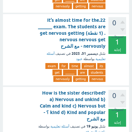
nervously
getting
nervous
22.It’s almost time for the
0
exam. The students are ______
. (1 نقطة) get nervous getting
تصويتات
nervous nervous get
1
nervously - مع الشرح
إجابة
ديسمبر 31، 2025
سُئل
في تصنيف
أسئلة
تعليمية
بواسطة
عبود
exam
for
time
almost
its
get
______
are
students
nervously
getting
nervous
How is the sister described?
0
a) Nervous and unkind b)
Calm and kind c) Nervous but
تصويتات
kind d) Kind and popular ؟ -
1
مع الشرح
إجابة
يونيو 19
سُئل
في تصنيف
أسئلة تعليمية
بواسطة
باحث المعرفة