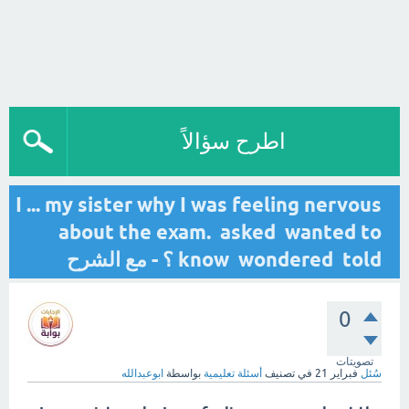
اطرح سؤالاً
I ... my sister why I was feeling nervous
about the exam. asked wanted to
know wondered told ؟ - مع الشرح
0
تصويتات
سُئل
فبراير 21
في تصنيف
أسئلة تعليمية
بواسطة
ابوعبدالله