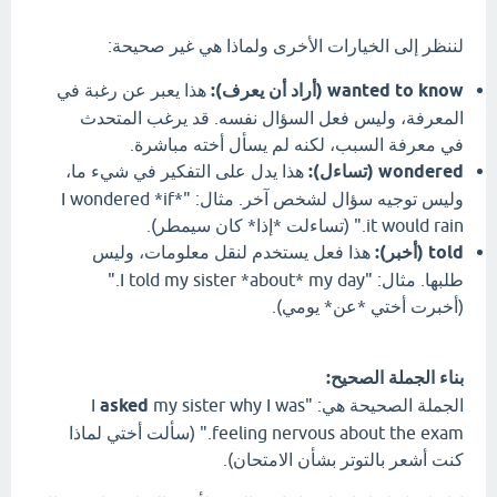
لننظر إلى الخيارات الأخرى ولماذا هي غير صحيحة:
wanted to know (أراد أن يعرف):
هذا يعبر عن رغبة في
المعرفة، وليس فعل السؤال نفسه. قد يرغب المتحدث
في معرفة السبب، لكنه لم يسأل أخته مباشرة.
wondered (تساءل):
هذا يدل على التفكير في شيء ما،
وليس توجيه سؤال لشخص آخر. مثال: "I wondered *if*
it would rain." (تساءلت *إذا* كان سيمطر).
told (أخبر):
هذا فعل يستخدم لنقل معلومات، وليس
طلبها. مثال: "I told my sister *about* my day."
(أخبرت أختي *عن* يومي).
بناء الجملة الصحيح:
الجملة الصحيحة هي: "I
my sister why I was
asked
feeling nervous about the exam." (سألت أختي لماذا
كنت أشعر بالتوتر بشأن الامتحان).