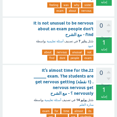
إجابة
feeling
was
why
sister
exam
about
nervous
It is not unusual to be nervous
0
about an exam people don't
find - مع الشرح
تصويتات
1
يناير 7
سُئل
في تصنيف
أسئلة تعليمية
بواسطة
عبود
إجابة
about
nervous
unusual
not
find
dont
people
exam
22.It’s almost time for the
0
exam. The students are ______
. (1 نقطة) get nervous getting
تصويتات
nervous nervous get
1
nervously ؟ - مع الشرح
إجابة
يوليو 14
سُئل
في تصنيف
أسئلة تعليمية
بواسطة
منارة العلم
exam
for
time
almost
its
get
______
are
students