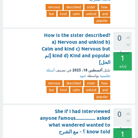
nervous
described
sister
how
but
kind
calm
unkind
and
popular
How is the sister described?
0
a) Nervous and unkind b)
Calm and kind c) Nervous but
تصويتات
kind d) Kind and popular [تم
1
الحل]
إجابة
أغسطس 18، 2025
سُئل
في تصنيف
أسئلة
تعليمية
بواسطة
عبود
nervous
described
sister
how
but
kind
calm
unkind
and
popular
She if I had interviewed
0
anyone famous................ asked
what wandered wanted to
تصويتات
know told ؟ - مع الشرح
1