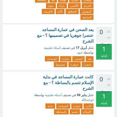
سبحان
أسرى
بعبده
ليلا
المسجد
الحرام
الأقصى
باركنا
حوله
المفعول
المطلق
الآية
الكريمة
السابقة
يعد الصحن في عمارة المساجد
0
عنصرا جوهريا في تصميمها ؟ - مع
الشرح
تصويتات
1
أبريل 17
سُئل
في تصنيف
أسئلة تعليمية
بواسطة
عبود
إجابة
يعد
الصحن
عمارة
المساجد
عنصرا
جوهريا
تصميمها
كانت عمارة المساجد في بداية
0
الإسلام تتسم بالبساطة ؟ - مع
الشرح
تصويتات
1
يناير 30
سُئل
في تصنيف
أسئلة تعليمية
بواسطة
ابوعبدالله
إجابة
كانت
عمارة
المساجد
بداية
الإسلام
تتسم
بالبساطة