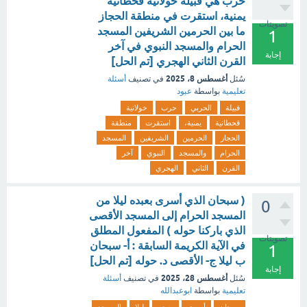
حرب هي قبيلة خولانية قحطانية
يمنية، استقرت في منطقة الحجاز
تصويتات
ما بين الحرمين الشريفين المسجد
1
الحرام والمسجد النبوي في آخر
إجابة
القرن الثاني الهجري [تم الحل]
أغسطس 8، 2025
سُئل
في تصنيف
أسئلة
تعليمية
بواسطة
عبود
قبيلة
الحربي
حرب
خولانية
قحطانية
يمنية،
استقرت
منطقة
الحجاز
الحرمين
الشريفين
المسجد
الحرام
والمسجد
النبوي
آخر
القرن
الثاني
الهجري
( سبحان الذي أسرى بعبده ليلا من
0
المسجد الحرام إلى المسجد الأقصى
الذي باركنا حوله ) المفعول المطلق
تصويتات
في الآية الكريمة السابقة : أ- سبحان
1
ب ليلا ج- الأقصى د. حوله [تم الحل]
إجابة
أغسطس 28، 2025
سُئل
في تصنيف
أسئلة
تعليمية
بواسطة
ابوعبدالله