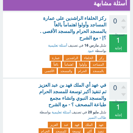
أسئلة مشابهة
ركز الخلفاء الراشدين على عمارة
0
المساجد وأولوا اهتماماً بالغاً
بالمسجد الحرام والمسجد الأقصى .
تصويتات
؟| - مع الشرح
1
مارس 16
سُئل
في تصنيف
أسئلة تعليمية
إجابة
بواسطة
عبود
ركز
الخلفاء
الراشدين
عمارة
المساجد
وأولوا
اهتماماً
بالغاً
بالمسجد
الحرام
والمسجد
الأقصى
في عهد أي الملك فهد بن عبد العزيز
0
تم تنفيذ أكبر توسعة للمسجد الحرام
والمسجد النبوي وانشاء مجمع
تصويتات
طباعة المصحف ؟ - مع الشرح
1
مايو 20
سُئل
في تصنيف
أسئلة تعليمية
بواسطة
إجابة
طالب التميز
عهد
الملك
فهد
عبد
العزيز
تنفيذ
أكبر
توسعة
للمسجد
الحرام