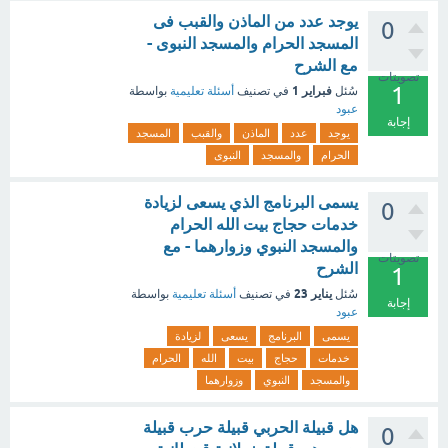
يوجد عدد من الماذن والقبب فى
0
المسجد الحرام والمسجد النبوى -
مع الشرح
تصويتات
1
فبراير 1
سُئل
في تصنيف
أسئلة تعليمية
بواسطة
عبود
إجابة
يوجد
عدد
الماذن
والقبب
المسجد
الحرام
والمسجد
النبوى
يسمى البرنامج الذي يسعى لزيادة
0
خدمات حجاج بيت الله الحرام
والمسجد النبوي وزوارهما - مع
تصويتات
الشرح
1
يناير 23
سُئل
في تصنيف
أسئلة تعليمية
بواسطة
إجابة
عبود
يسمى
البرنامج
يسعى
لزيادة
خدمات
حجاج
بيت
الله
الحرام
والمسجد
النبوي
وزوارهما
هل قبيلة الحربي قبيلة حرب قبيلة
0