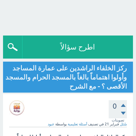
اطرح سؤالاً
ركز الخلفاء الراشدين على عمارة المساجد
وأولوا اهتماماً بالغاً بالمسجد الحرام والمسجد
الأقصى ؟ - مع الشرح
0
تصويتات
سُئل
فبراير 21
في تصنيف
أسئلة تعليمية
بواسطة
عبود