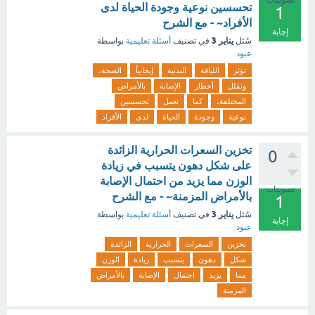
تصويتات
تحسسين نوعية وجودة الحياة لدى
1
الأفراد~ - مع الشرح
إجابة
يناير 3
سُئل
في تصنيف
أسئلة تعليمية
بواسطة
عبود
تؤثر
اللياقة
البدنية
إيجابياً
الصحة،
وتقلل
أخطار
الإصابة
بالأمراض
المختلفة،
كما
تعمل
تحسسين
نوعية
وجودة
الحياة
لدى
الأفراد
تخزين السعرات الحرارية الزائدة
0
على شكل دهون يتسبب في زيادة
الوزن مما يزيد من احتمال الإصابة
تصويتات
بالأمراض المزمنة~ - مع الشرح
1
يناير 3
سُئل
في تصنيف
أسئلة تعليمية
بواسطة
إجابة
عبود
تخزين
السعرات
الحرارية
الزائدة
شكل
دهون
يتسبب
زيادة
الوزن
مما
يزيد
احتمال
الإصابة
بالأمراض
المزمنة