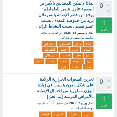
لماذا لا يمكن للمصابين بالأمراض
0
المعوية تناول عصير الطماطم :
يرفع من خطر الإصابة بالسرطان
تصويتات
يزيد من حموضة المعدة . يسبب
1
عسر هضم . يسبب النشاط الزائد .
إجابة
ديسمبر 13، 2025
سُئل
في تصنيف
أسئلة
تعليمية
بواسطة
ابوعبدالله
لماذا
يمكن
للمصابين
بالأمراض
المعوية
تناول
عصير
الطماطم
يرفع
خطر
الإصابة
بالسرطان
يزيد
حموضة
المعدة
يسبب
عسر
هضم
النشاط
الزائد
تخزين السعرات الحرارية الزائدة
0
على شكل دهون يتسبب في زيادة
الوزن مما يزيد من احتمال الإصابة
تصويتات
بالأمراض المزمنة [تم الحل]
1
يونيو 7، 2025
سُئل
في تصنيف
أسئلة تعليمية
إجابة
بواسطة
ابوعبدالله
تخزين
السعرات
الحرارية
الزائدة