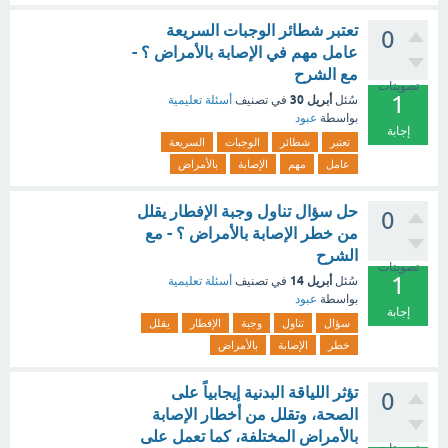
تعتبر شطائر الوجبات السريعة
0
عامل مهم في الإصابة بالأمراض ؟ -
مع الشرح
تصويتات
1
أبريل 30
سُئل
في تصنيف
أسئلة تعليمية
بواسطة
عبود
إجابة
تعتبر
شطائر
الوجبات
السريعة
عامل
مهم
الإصابة
بالأمراض
حل سؤال تناول وجبة الإفطار يقلل
0
من خطر الإصابة بالأمراض ؟ - مع
الشرح
تصويتات
1
أبريل 14
سُئل
في تصنيف
أسئلة تعليمية
بواسطة
عبود
إجابة
سؤال
تناول
وجبة
الإفطار
يقلل
خطر
الإصابة
بالأمراض
تؤثر اللياقة البدنية إيجابياً على
0
الصحة، وتقلل من أخطار الإصابة
بالأمراض المختلفة، كما تعمل على