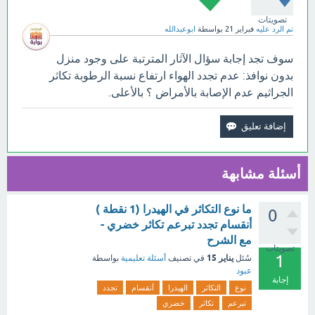
تصويتات
تم الرد عليه
فبراير 21
بواسطة
ابوعبدالله
سوف تجد إجابة سؤال الآثار المترتبة على وجود منزل
بدون نوافذ: عدم تجدد الهواء ارتفاع نسبة الرطوبة تكاثر
الجراثيم عدم الإصابة بالأمراض ؟ بالأعلى.
أسئلة مشابهة
ما نوع التكاثر في الهيدرا (1 نقطة )
0
أنقسام تجدد تبرعم تكاثر خضري -
مع الشرح
تصويتات
1
يناير 15
سُئل
في تصنيف
أسئلة تعليمية
بواسطة
عبود
إجابة
نوع
التكاثر
الهيدرا
أنقسام
تجدد
تبرعم
تكاثر
خضري