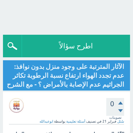
اطرح سؤالاً
الآثار المترتبة على وجود منزل بدون نوافذ:
عدم تجدد الهواء ارتفاع نسبة الرطوبة تكاثر
الجراثيم عدم الإصابة بالأمراض ؟ - مع الشرح
0
تصويتات
سُئل
فبراير 21
في تصنيف
أسئلة تعليمية
بواسطة
ابوعبدالله