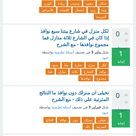
شكل
دهون
يتسبب
زيادة
الوزن
مما
يزيد
احتمال
الإصابة
بالأمراض
المزمنة
لكل منزل في شارع بيتنا سبع نوافذ
0
إذا كان في الشارع ثلاثة منازل فما
مجموع نوافذها - مع الشرح
تصويتات
1
يناير 3
سُئل
في تصنيف
أسئلة تعليمية
بواسطة
عبود
إجابة
لكل
منزل
شارع
بيتنا
سبع
نوافذ
الشارع
ثلاثة
منازل
فما
مجموع
نوافذها
تخيلى ان منزلك دون نوافذ ما النتائج
0
المترتبة على ذلك - مع الشرح
فبراير 3
سُئل
في تصنيف
أسئلة تعليمية
بواسطة
تصويتات
عبود
1
تخيلى
منزلك
دون
نوافذ
النتائج
إجابة
المترتبة
ذلك