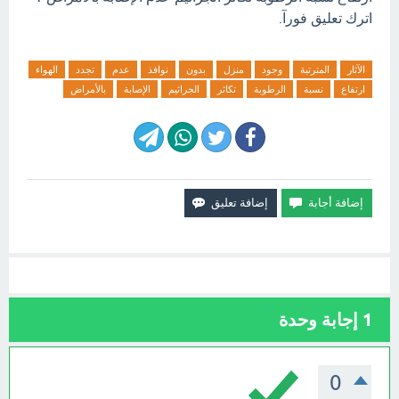
اترك تعليق فورآ.
الآثار
المترتبة
وجود
منزل
بدون
نوافذ
عدم
تجدد
الهواء
ارتفاع
نسبة
الرطوبة
تكاثر
الجراثيم
الإصابة
بالأمراض
1
إجابة وحدة
0