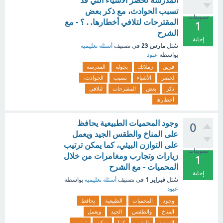
المدرسة لحصر الأشياء التي قد
تسبب الحوادث، مع ذكر بعض
تصويتات
المقترحات لتلافي أخطارها. . ؟ - مع
1
الشرح
إجابة
مارس 23
سُئل
في تصنيف
أسئلة تعليمية
بواسطة
عبود
فريق
زملائك
بجولة
المدرسة
لحصر
الأشياء
تسبب
الحوادث،
ذكر
بعض
المقترحات
لتلافي
أخطارها
وجود المحميات الطبيعية يحافظ
0
على المناخ والطقس الجيد ويعمل
على التوازن البيئي، كما يمكن ترتيب
تصويتات
زيارات وتجارب ومغامرات من خلال
1
المحميات - مع الشرح
إجابة
فبراير 1
سُئل
في تصنيف
أسئلة تعليمية
بواسطة
عبود
وجود
المحميات
الطبيعية
يحافظ
المناخ
والطقس
الجيد
ويعمل
التوازن
البيئي،
كما
يمكن
ترتيب