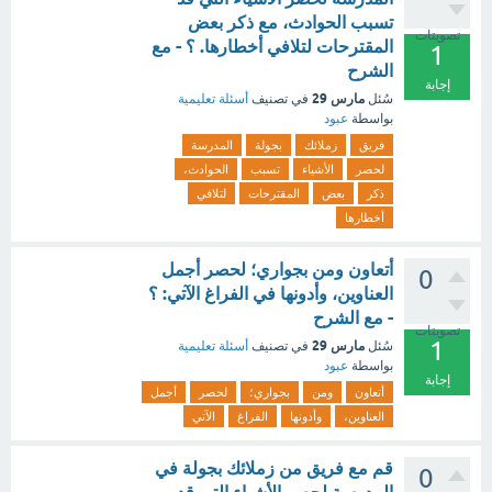
تسبب الحوادث، مع ذكر بعض
تصويتات
المقترحات لتلافي أخطارها. ؟ - مع
1
الشرح
إجابة
مارس 29
سُئل
في تصنيف
أسئلة تعليمية
بواسطة
عبود
فريق
زملائك
بجولة
المدرسة
لحصر
الأشياء
تسبب
الحوادث،
ذكر
بعض
المقترحات
لتلافي
أخطارها
أتعاون ومن بجواري؛ لحصر أجمل
0
العناوين، وأدونها في الفراغ الآتي: ؟
- مع الشرح
تصويتات
1
مارس 29
سُئل
في تصنيف
أسئلة تعليمية
بواسطة
عبود
إجابة
أتعاون
ومن
بجواري؛
لحصر
أجمل
العناوين،
وأدونها
الفراغ
الآتي
قم مع فريق من زملائك بجولة في
0