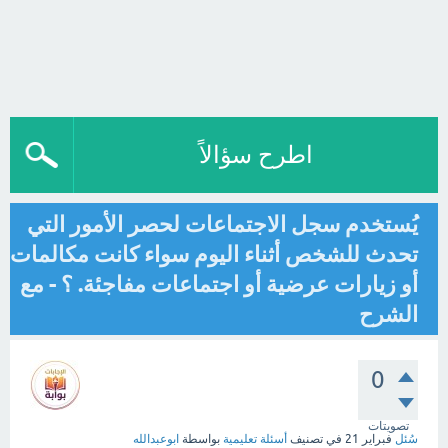
اطرح سؤالاً
يُستخدم سجل الاجتماعات لحصر الأمور التي
تحدث للشخص أثناء اليوم سواء كانت مكالمات
أو زيارات عرضية أو اجتماعات مفاجئة. ؟ - مع
الشرح
0
تصويتات
سُئل
فبراير 21
في تصنيف
أسئلة تعليمية
بواسطة
ابوعبدالله