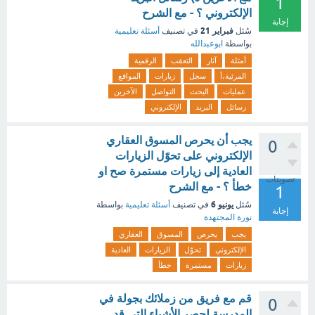
1
الإلكتروني ؟ - مع الشرح
إجابة
فبراير 21
سُئل
في تصنيف
أسئلة تعليمية
بواسطة
ابوعبدالله
أمثلة
آثار
التعقب
الرقمية
المرئية،أ
سجل
زيارات
المواقع
عمليات
البحث
التواصل
الآخرين
رسائل
البريد
الإلكتروني
يجب أن يحرص المسوق العقاري
0
الإلكتروني على تحوّل الزيارات
العادية إلى زيارات مستمرة صح او
تصويتات
خطأ ؟ - مع الشرح
1
يونيو 6
سُئل
في تصنيف
أسئلة تعليمية
بواسطة
إجابة
نورة المجتهدة
يجب
يحرص
المسوق
العقاري
الإلكتروني
تحوّل
الزيارات
العادية
زيارات
مستمرة
خطأ
قم مع فريق من زملائك بجولة في
0
المدرسة لحصر الأشياء التي قد