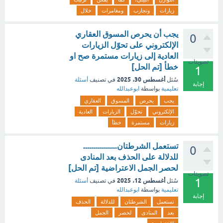
زيارات
وتجارب
ومغامرات
خلال
يجب أن يحرص المسوق العقاري
0
الإلكتروني على تحوّل الزيارات
العادية إلى زيارات مستمرة صح او
تصويتات
خطأ [تم الحل]
1
أغسطس 30، 2025
سُئل
في تصنيف
أسئلة
إجابة
تعليمية
بواسطة
ابوعبدالله
يجب
يحرص
المسوق
العقاري
الإلكتروني
تحوّل
الزيارات
العادية
زيارات
مستمرة
خطأ
تستعمل الشرطتان.................
0
للدلالة على الحذف بعد المنادى
لحصر الجمل الاعتراضية [تم الحل]
تصويتات
1
أغسطس 12، 2025
سُئل
في تصنيف
أسئلة
تعليمية
بواسطة
ابوعبدالله
إجابة
تستعمل
الشرطتان
للدلالة
الحذف
بعد
المنادى
لحصر
الجمل