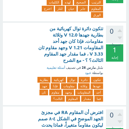
الترتيب
الصحيح
لهذه
الكلمات
المقاوم
جابر
حيان
للنار
اخترع
الورق
تتكون دائرة توال كهربائية من
0
بطارية جهدها V 12.0 وثلاثة
مقاومات. فإذا كان جهد أحد
تصويتات
المقاومات V 1.21 وجهد مقاوم ثان
1
V 3.33 ، فما مقدار جهد المقاوم
إجابة
الثالث؟ ؟ - مع الشرح
مارس 26
سُئل
في تصنيف
أسئلة تعليمية
بواسطة
عبود
تتكون
دائرة
توال
كهربائية
بطارية
جهدها
وثلاثة
مقاومات
فإذا
جهد
أحد
المقاومات
وجهد
مقاوم
ثان
فما
مقدار
المقاوم
الثالث؟
افترض أن المقاوم RA في مجزئ
0
الجهد الموضح في الشكل ٤-٨ صمم
ليكون مقاوماً متغيراً، فماذا يحدث
تصويتات