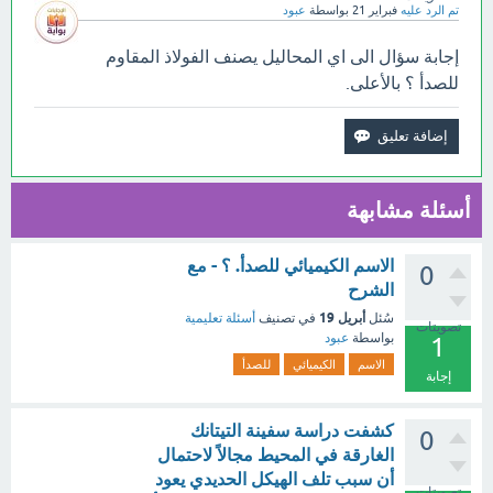
تم الرد عليه
فبراير 21
بواسطة
عبود
إجابة سؤال الى اي المحاليل يصنف الفولاذ المقاوم
للصدأ ؟ بالأعلى.
أسئلة مشابهة
الاسم الكيميائي للصدأ. ؟ - مع
0
الشرح
أبريل 19
سُئل
في تصنيف
أسئلة تعليمية
تصويتات
بواسطة
عبود
1
الاسم
الكيميائي
للصدأ
إجابة
كشفت دراسة سفينة التيتانك
0
الغارقة في المحيط مجالاً لاحتمال
أن سبب تلف الهيكل الحديدي يعود
تصويتات