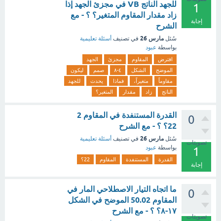
للجهد الناتج VB في مجزئ الجهد إذا
1
زاد مقدار المقاوم المتغير؟ ؟ - مع
إجابة
الشرح
مارس 26
سُئل
في تصنيف
أسئلة تعليمية
بواسطة
عبود
افترض
المقاوم
مجزئ
الجهد
الموضح
الشكل
٤-٨
صمم
ليكون
مقاوماً
متغيراً،
فماذا
يحدث
للجهد
الناتج
زاد
مقدار
المتغير؟
القدرة المستنفدة في المقاوم 2
0
22؟ ؟ - مع الشرح
مارس 26
سُئل
في تصنيف
أسئلة تعليمية
تصويتات
بواسطة
عبود
1
القدرة
المستنفدة
المقاوم
22؟
إجابة
ما اتجاه التيار الاصطلاحي المار في
0
المقاوم 50.02 الموضح في الشكل
۱۷-۸؟ ؟ - مع الشرح
تصويتات