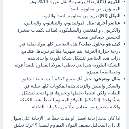
الكروم (Cr):
يضاف بنسبة لا تقل عن 10.5%، وهو
المسؤول عن مقاومة الصدأ.
النيكل (Ni):
يزيد من مقاومة الصدأ والليونة.
عناصر أخرى:
مثل الموليبدنوم، والتيتانيوم، والنحاس،
والكربون، والمنغنيز، والسيليكون، تُضاف بكميات صغيرة
لتحسين خصائص معينة.
كيف هو محلول صلب؟
هذه العناصر كلها مواد صلبة في
درجة حرارة الغرفة. يتم صهرها معًا ثم تبريدها، فتندمج
ذرات هذه العناصر لتشكل شبكة بلورية واحدة. هذه
الشبكة البلورية هي التي تعطي الفولاذ المقاوم للصدأ قوته
وخصائصه المميزة.
مثال توضيحي:
تخيل أنك تصنع كعكة. أنت تخلط الدقيق
والسكر والبيض والزبدة. هذه المكونات كلها صلبة في
البداية، ولكن عندما تخلطها وتخبزها، فإنها تتحد لتشكل
شيئًا واحدًا (الكعكة). الفولاذ المقاوم للصدأ يشبه الكعكة،
ولكنه مصنوع من معادن بدلًا من مكونات الطعام.
اذا كان لديك إجابة افضل او هناك خطأ في الإجابة علي سؤال
الى اي المحاليل يصنف الفولاذ المقاوم للصدأ ؟ اترك تعليق