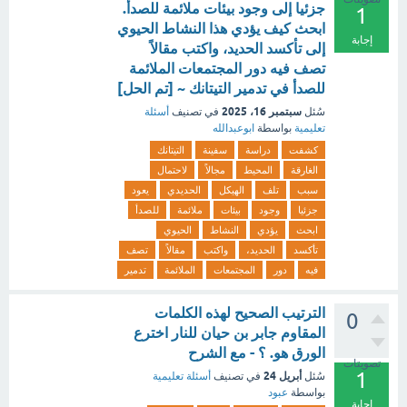
جزئيا إلى وجود بيئات ملائمة للصدأ.
1
ابحث كيف يؤدي هذا النشاط الحيوي
إجابة
إلى تأكسد الحديد، واكتب مقالاً
تصف فيه دور المجتمعات الملائمة
للصدأ في تدمير التيتانك ~ [تم الحل]
سبتمبر 16، 2025
سُئل
في تصنيف
أسئلة
تعليمية
بواسطة
ابوعبدالله
كشفت
دراسة
سفينة
التيتانك
الغارقة
المحيط
مجالاً
لاحتمال
سبب
تلف
الهيكل
الحديدي
يعود
جزئيا
وجود
بيئات
ملائمة
للصدأ
ابحث
يؤدي
النشاط
الحيوي
تأكسد
الحديد،
واكتب
مقالاً
تصف
فيه
دور
المجتمعات
الملائمة
تدمير
الترتيب الصحيح لهذه الكلمات
0
المقاوم جابر بن حيان للنار اخترع
الورق هو. ؟ - مع الشرح
تصويتات
1
أبريل 24
سُئل
في تصنيف
أسئلة تعليمية
بواسطة
عبود
إجابة