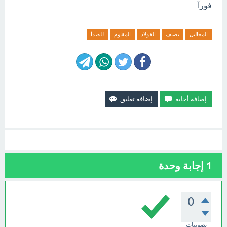
فورآ.
المحاليل
يصنف
الفولاذ
المقاوم
للصدأ
1
إجابة وحدة
0
تصويتات