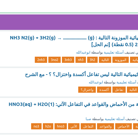
أكمل المعادلة الكيميائية الموزونة التالية : N2(g) + 3H2(g) → ................... (g) ‏NH3
 تصنيف
أسئلة تعليمية
بواسطة
ابوعبدالله
ائية
الموزونة
التالية
3h2
nh3
3nh3
3no2
2nh3
يميائية التالية ليس تفاعل أكسدة واختزال؟ ؟ - مع الشرح
أسئلة تعليمية
بواسطة
ابوعبدالله
التالية
تفاعل
أكسدة
واختزال؟
حدد الأزواج المرافقة من الأحماض والقواعد في التفاعل الآتي: HNO3(aq) + H2O(1)
 تصنيف
أسئلة تعليمية
بواسطة
صبا
ة
الأحماض
والقواعد
التفاعل
الآتي
hno3
h2o
no3