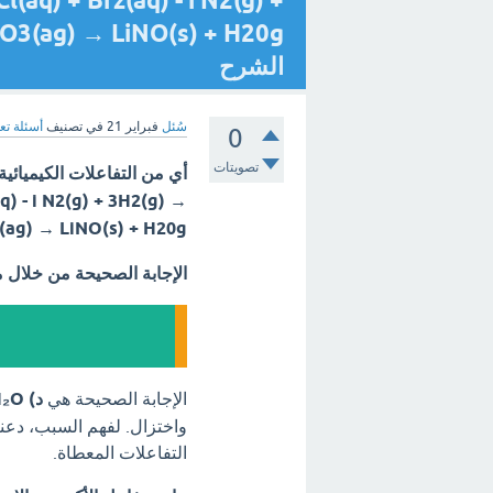
(aq) + Brz(aq) - i N2(g) +
الشرح
سُئل
فبراير 21
في تصنيف
أسئلة تع
0
تصويتات
q) - i N2(g) + 3H2(g) →
NO3(ag) → LiNO(s) + H20g
الإجابة الصحيحة من خلال 
الإجابة الصحيحة هي
د) LiOH + HNO₃ → LiNO₃ + H₂O
واختزال. لفهم السبب، دعنا
التفاعلات المعطاة.