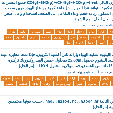
حسب التفاعل المتزن التالي CO(g)+3H2(g)⇋CH4(g)+H2O(g)+heat جميع التغييرات
ادة كمية النواتج عدا الخيارات: إضافة كمية من غاز الهيدروجين سحب
ن المتكون زيادة حجم وعاء التفاعل الى الضعف استخدام وعاء أصغر
ل الحل الحل - مع الشرح
لة تعليمية
بواسطة
عبود
زن
التالي
3h2
⇋ch4
h2o
heat
جميع
التغييرات
التالية
تؤدي
عدا
الخيارات
إضافة
غاز
الهيدروجين
سحب
الميثان
المتكون
حجم
ام
أصغر
حجما
لإجراء
الحل
يثيوم لتنقية الهواء بإزالة ثاني أكسيد الكربون. فإذا تمت معايرة عينة
من محلول هيدروكسيد الليثيوم حجمها 25.00ml بمحلول حمض الهيدروكلوريك تركيزه
في تصنيف
أسئلة تعليمية
بواسطة
عبود
الليثيوم
لتنقية
الهواء
بإزالة
ثاني
أكسيد
الكربون
فإذا
تمت
معايرة
00ml
بمحلول
حمض
الهيدروكلوريك
تركيزه
3340
فتطلب
الحمض
يمكن ترتيب الأحماض التالية hno3 , h2so4 , hcl , h3po4 ,hf ، حسب قوتها معتمدين
ية [تم الحل]