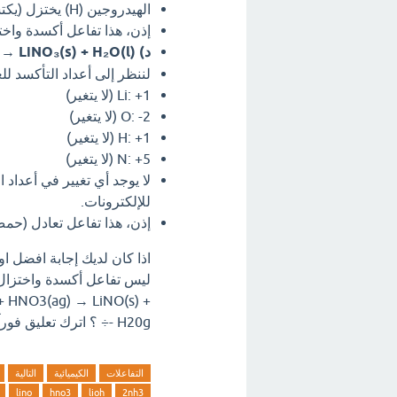
الهيدروجين (H) يختزل (يكتسب إلكترونات) من 0 إلى +1.
إذن، هذا تفاعل أكسدة واخت
د) LiOH(s) + HNO₃(aq) → LiNO₃(s) + H₂O(l):
لننظر إلى أعداد التأكسد لل
Li: +1 (لا يتغير)
O: -2 (لا يتغير)
H: +1 (لا يتغير)
N: +5 (لا يتغير)
لا يوجد أي تغيير في أعداد ا
للإلكترونات.
إذن، هذا تفاعل تعادل (حم
اذا كان لديك إجابة افضل او
) + HNO3(ag) → LiNO(s) +
H20g -÷ ؟ اترك تعليق فورآ.
التفاعلات
الكيميائية
التالية
lino
hno3
lioh
2nh3