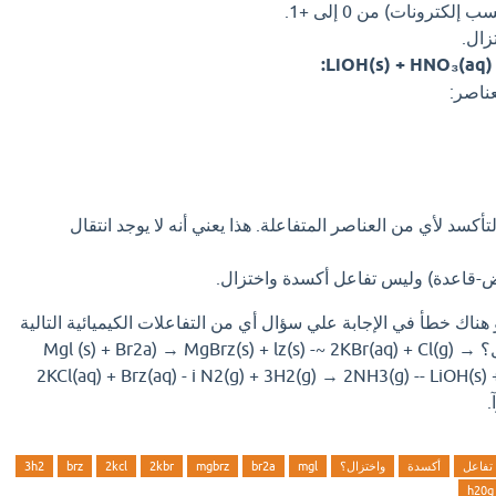
زال.
عناصر:
لتأكسد لأي من العناصر المتفاعلة. هذا يعني أنه لا يوجد انتقال
ض-قاعدة) وليس تفاعل أكسدة واختزال.
 هناك خطأ في الإجابة علي سؤال أي من التفاعلات الكيميائية التالية
ليس تفاعل أكسدة واختزال؟ Mgl (s) + Br2a) → MgBrz(s) + lz(s) -~ 2KBr(aq) + Cl(g) →
2KCl(aq) + Brz(aq) - i N2(g) + 3H2(g) → 2NH3(g) -- LiOH(s
تفاعل
أكسدة
واختزال؟
mgl
br2a
mgbrz
2kbr
2kcl
brz
3h2
h20g