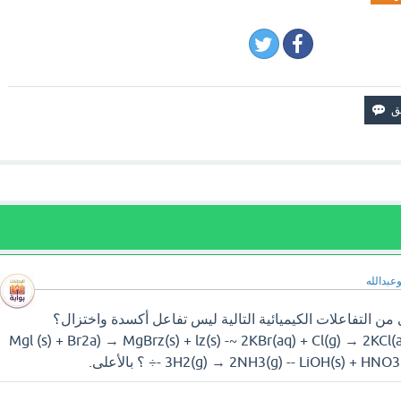
وعبدالله
ن التفاعلات الكيميائية التالية ليس تفاعل أكسدة واختزال؟
Mgl (s) + Br2a) → MgBrz(s) + lz(s) -~ 2KBr(aq) + Cl(g) → 2KCl(a
3H2(g) → 2NH3(g) -- LiOH(s) + -÷ ؟ بالأعلى.