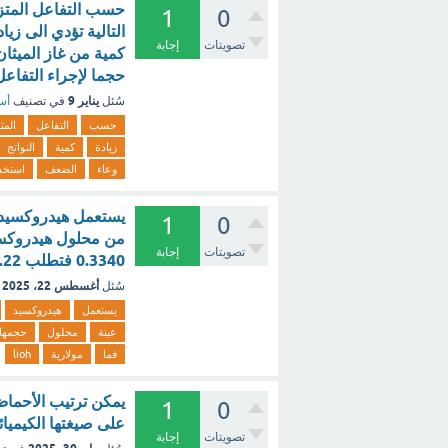
1
0
التالية تؤدي الى زي
تصويتات
إجابة
كمية من غاز الميثا
حجما لإجراء التفاع
يناير 9
سُئل
في تصنيف
أسئ
حسب
التفاعل
المت
زيادة
كمية
النواتج
وعاء
الضعف
استخد
يستعمل هيدروكسيد الل
1
0
تصويتات
إجابة
0.3340 فتطلب ml .15.22 من الحمض. فما مولارية محلول LiOH ~ [تم الحل]
أغسطس 22، 2025
سُئل
يستعمل
هيدروكسيد
عينة
محلول
حجمها
فما
مولارية
lioh
1
0
على صيغتها الكيميائ
تصويتات
إجابة