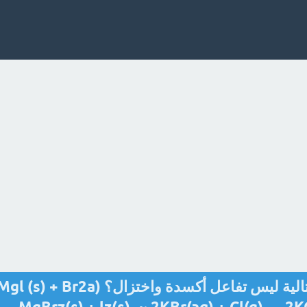
أي من التفاعلات الكيميائية التالية ليس تفاعل أكسدة واختزال؟ gl (s) + Br2a