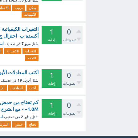
مايو 30، 2025
سُئل
في ت
يمكن
ترتيب
الأحما
الكيميائية
1
0
أكسدة ب- اختزال ج- 
تصويتات
إجابة
مايو 7
سُئل
في تصنيف
أسئ
التغيرات
الكيميائية
ا
التجمد
اكتب المعادلات الأيونية ال
1
0
أبريل 19
سُئل
في تصنيف
تصويتات
إجابة
اكتب
المعادلات
الأي
1
0
1.0M~ - مع الشرح
تصويتات
إجابة
يناير 2
سُئل
في تصنيف
أسئ
تحتاج
حمض
النيتري