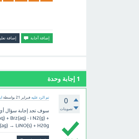
1
إجابة وحدة
تم الرد عليه
فبراير 21
بواسطة
اب
0
تصويتات
سوف تجد إجابة سؤال أي م
q) + Brz(aq) - i N2(g) +
 HNO3(ag) → LiNO(s) + H20g