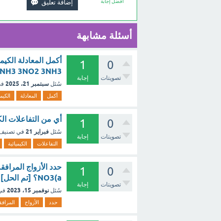
أفضل إجابة
أسئلة مشابهة
1
0
تصويتات
إجابة
سبتمبر 21، 2025
سُئل
في
أكمل
المعادلة
الكيمي
أي من التفاعلات الك
1
0
فبراير 21
سُئل
في تصنيف
تصويتات
إجابة
التفاعلات
الكيميائية
1
0
NO3(a؟ [تم الحل]
تصويتات
إجابة
نوفمبر 15، 2023
سُئل
في
حدد
الأزواج
المرافق