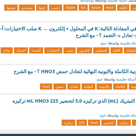
صنيف
أسئلة تعليمية
بواسطة
ابوعبدالله
ض
التالية
hno3
h2so4
hcl
h3po4
حسب
قوتها
معتمدين
صيغتها
التغيرات الكيميائية في المعادلة التالية: K في المحلول + إلكترون → K صلب الاختيارات: أ-
تعادل د- التجمد ؟ - مع الشرح
لة تعليمية
بواسطة
عبود
لمعادلة
التالية
المحلول
إلكترون
صلب
الاختيارات
أكسدة
اختزال
تعادل
كاملة والايونية النهائية لتعادل حمض HNO3 ؟ - مع الشرح
أسئلة تعليمية
بواسطة
عبود
ونية
الكاملة
والايونية
النهائية
لتعادل
حمض
hno3
كم تحتاج من حمض النيتريك (mL) الذي تركيزه 5.0 لتحضير mL HNO3 225 ترکیزه
لة تعليمية
بواسطة
عبود
ك
تركيزه
لتحضير
hno3
225
ترکیزه