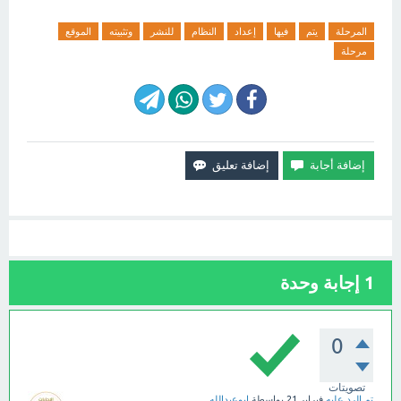
المرحلة
يتم
فيها
إعداد
النظام
للنشر
وتثبيته
الموقع
مرحلة
1
إجابة وحدة
0
تصويتات
تم الرد عليه
فبراير 21
بواسطة
ابوعبدالله