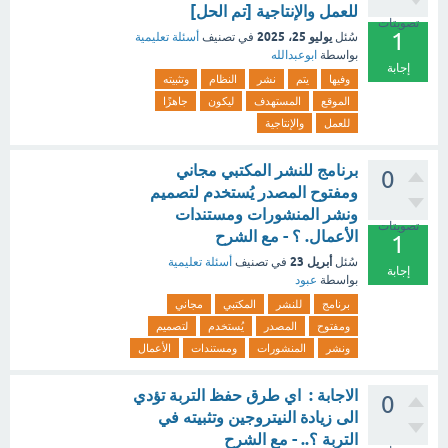
للعمل والإنتاجية [تم الحل]
تصويتات
1
يوليو 25، 2025
سُئل
في تصنيف
أسئلة تعليمية
بواسطة
ابوعبدالله
إجابة
وفيها
يتم
نشر
النظام
وتثبيته
الموقع
المستهدف
ليكون
جاهزًا
للعمل
والإنتاجية
برنامج للنشر المكتبي مجاني
0
ومفتوح المصدر يُستخدم لتصميم
ونشر المنشورات ومستندات
تصويتات
الأعمال. ؟ - مع الشرح
1
أبريل 23
سُئل
في تصنيف
أسئلة تعليمية
إجابة
بواسطة
عبود
برنامج
للنشر
المكتبي
مجاني
ومفتوح
المصدر
يُستخدم
لتصميم
ونشر
المنشورات
ومستندات
الأعمال
الاجابة : اي طرق حفظ التربة تؤدي
0
الى زيادة النيتروجين وتثبيته في
التربة ؟.. - مع الشرح