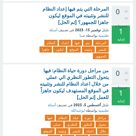
المرحلة التي يتم فيها إعداد النظام
0
للنشر وتثبيته في الموقع ليكون
جاهزا للجمهور؟ [تم الحل]
تصويتات
1
نوفمبر 15، 2023
سُئل
في تصنيف
أسئلة
تعليمية
بواسطة
صبا
إجابة
المرحلة
يتم
فيها
إعداد
النظام
للنشر
وتثبيته
الموقع
ليكون
جاهزا
للجمهور
من مراحل دورة حياة النظام: فيها
0
يتحول التطور النظري الي عملي
من خلال اعداد النظام للنشر وتثبيته
تصويتات
في الموقع المستهدف ليكون جاهزاً
1
للعمل [تم الحل]
إجابة
أغسطس 5، 2025
سُئل
في تصنيف
أسئلة
تعليمية
بواسطة
ابوعبدالله
مراحل
دورة
حياة
النظام
فيها
يتحول
التطور
النظري
عملي
خلال
اعداد
للنشر
وتثبيته
الموقع