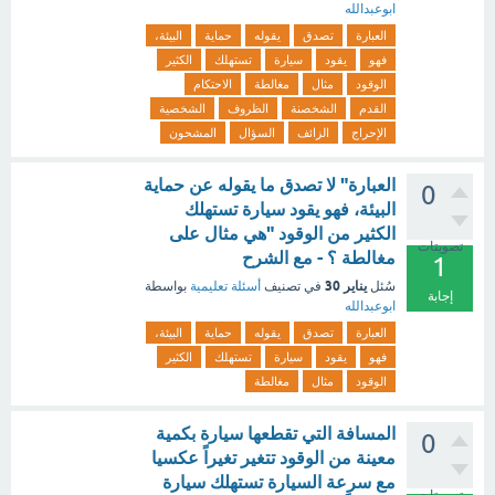
ابوعبدالله
العبارة
تصدق
يقوله
حماية
البيئة،
فهو
يقود
سيارة
تستهلك
الكثير
الوقود
مثال
مغالطة
الاحتكام
القدم
الشخصنة
الظروف
الشخصية
الإحراج
الزائف
السؤال
المشحون
العبارة" لا تصدق ما يقوله عن حماية
0
البيئة، فهو يقود سيارة تستهلك
الكثير من الوقود "هي مثال على
تصويتات
مغالطة ؟ - مع الشرح
1
يناير 30
سُئل
في تصنيف
أسئلة تعليمية
بواسطة
إجابة
ابوعبدالله
العبارة
تصدق
يقوله
حماية
البيئة،
فهو
يقود
سيارة
تستهلك
الكثير
الوقود
مثال
مغالطة
المسافة التي تقطعها سيارة بكمية
0
معينة من الوقود تتغير تغيراً عكسيا
مع سرعة السيارة تستهلك سيارة