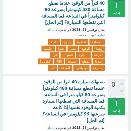
تصويتات
40 لتراً من الوقود عندما نقطع
1
مسافة 480 كيلومتراً بسرعة 80
إجابة
كيلوامتراً في الساعة فما المسافة
التي تقطعها السيارة؟ [تم الحل]
نوفمبر 21، 2023
سُئل
في تصنيف
أسئلة
تعليمية
بواسطة
صبا
المسافة
تقطعها
سيارة
بكمية
معينة
الوقود
تتغير
تغيراً
عكسيا
سرعة
السيارة
تستهلك
لتراً
عندما
نقطع
مسافة
480
كيلومتراً
بسرعة
كيلوامتراً
الساعة
فما
تستهلك سيارة 40 لترا من الوقود
0
عندما تقطع مسافة 480 كيلومتراً
بسرعة 80 كيلو مترا في الساعة
تصويتات
فما المسافة التي تقطعها السيارة
1
بكمية الوقود نفسها إذا كانت
إجابة
سرعتها 96 كيلومترا في الساعة؟
[تم الحل]
نوفمبر 21، 2023
سُئل
في تصنيف
أسئلة