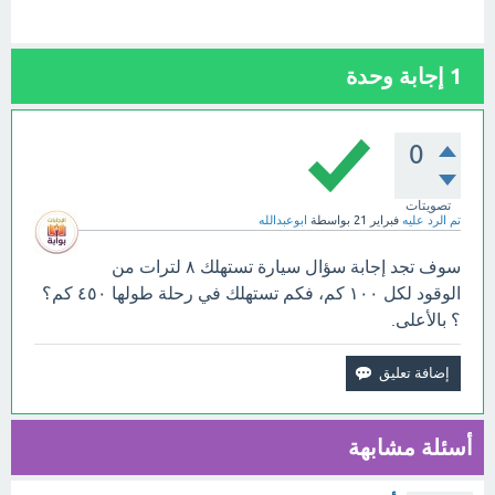
1
إجابة وحدة
0
تصويتات
تم الرد عليه
فبراير 21
بواسطة
ابوعبدالله
سوف تجد إجابة سؤال سيارة تستهلك ٨ لترات من
الوقود لكل ١٠٠ كم، فكم تستهلك في رحلة طولها ٤٥٠ كم؟
؟ بالأعلى.
أسئلة مشابهة