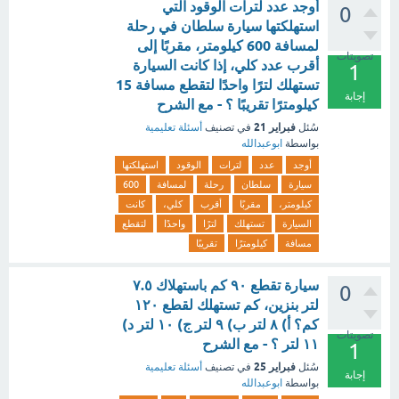
أوجد عدد لترات الوقود التي
0
استهلكتها سيارة سلطان في رحلة
لمسافة 600 كيلومتر، مقربًا إلى
تصويتات
أقرب عدد كلي، إذا كانت السيارة
1
تستهلك لترًا واحدًا لتقطع مسافة 15
إجابة
كيلومترًا تقريبًا ؟ - مع الشرح
فبراير 21
سُئل
في تصنيف
أسئلة تعليمية
بواسطة
ابوعبدالله
أوجد
عدد
لترات
الوقود
استهلكتها
سيارة
سلطان
رحلة
لمسافة
600
كيلومتر،
مقربًا
أقرب
كلي،
كانت
السيارة
تستهلك
لترًا
واحدًا
لتقطع
مسافة
كيلومترًا
تقريبًا
سيارة تقطع ٩٠ كم باستهلاك ٧.٥
0
لتر بنزين، كم تستهلك لقطع ١٢٠
كم؟ أ) ٨ لتر ب) ٩ لتر ج) ١٠ لتر د)
تصويتات
١١ لتر ؟ - مع الشرح
1
فبراير 25
سُئل
في تصنيف
أسئلة تعليمية
إجابة
بواسطة
ابوعبدالله