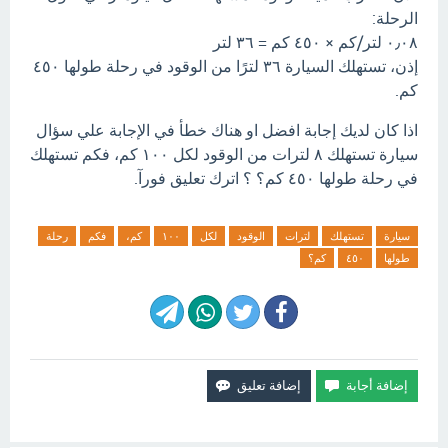
الرحلة:
٠٫٠٨ لتر/كم × ٤٥٠ كم = ٣٦ لتر
إذن، تستهلك السيارة ٣٦ لترًا من الوقود في رحلة طولها ٤٥٠
كم.
اذا كان لديك إجابة افضل او هناك خطأ في الإجابة علي سؤال
سيارة تستهلك ٨ لترات من الوقود لكل ١٠٠ كم، فكم تستهلك
في رحلة طولها ٤٥٠ كم؟ ؟ اترك تعليق فورآ.
سيارة
تستهلك
لترات
الوقود
لكل
١٠٠
كم،
فكم
رحلة
طولها
٤٥٠
كم؟