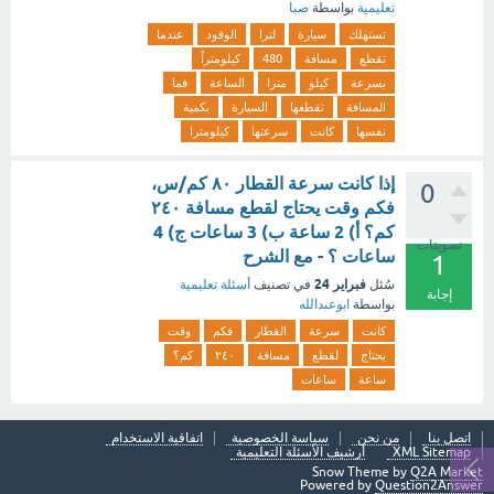
تعليمية
بواسطة
صبا
تستهلك
سيارة
لترا
الوقود
عندما
تقطع
مسافة
480
كيلومتراً
بسرعة
كيلو
مترا
الساعة
فما
المسافة
تقطعها
السيارة
بكمية
نفسها
كانت
سرعتها
كيلومترا
إذا كانت سرعة القطار ٨٠ كم/س،
0
فكم وقت يحتاج لقطع مسافة ٢٤٠
كم؟ أ) 2 ساعة ب) 3 ساعات ج) 4
تصويتات
ساعات ؟ - مع الشرح
1
فبراير 24
سُئل
في تصنيف
أسئلة تعليمية
إجابة
بواسطة
ابوعبدالله
كانت
سرعة
القطار
فكم
وقت
يحتاج
لقطع
مسافة
٢٤٠
كم؟
ساعة
ساعات
اتصل بنا
من نحن
سياسة الخصوصية
اتفاقية الاستخدام
XML Sitemap
أرشيف الأسئلة التعليمية
Snow Theme by
Q2A Market
Powered by
Question2Answer