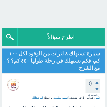
اطرح سؤالاً
سيارة تستهلك ٨ لترات من الوقود لكل ١٠٠
كم، فكم تستهلك في رحلة طولها ٤٥٠ كم؟ ؟ -
مع الشرح
0
تصويتات
سُئل
فبراير 21
في تصنيف
أسئلة تعليمية
بواسطة
ابوعبدالله