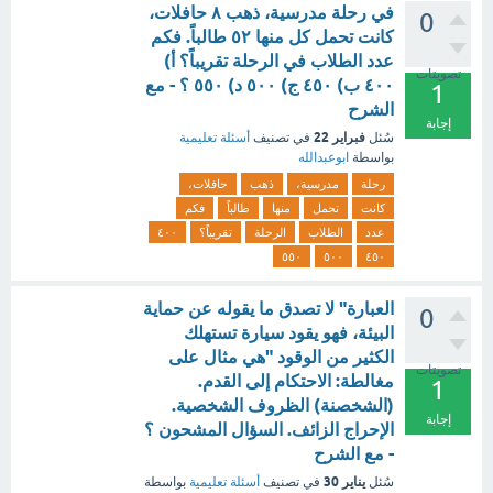
في رحلة مدرسية، ذهب ٨ حافلات،
0
كانت تحمل كل منها ٥٢ طالباً. فكم
عدد الطلاب في الرحلة تقريباً؟ أ)
تصويتات
٤٠٠ ب) ٤٥٠ ج) ٥٠٠ د) ٥٥٠ ؟ - مع
1
الشرح
إجابة
فبراير 22
سُئل
في تصنيف
أسئلة تعليمية
بواسطة
ابوعبدالله
رحلة
مدرسية،
ذهب
حافلات،
كانت
تحمل
منها
طالباً
فكم
عدد
الطلاب
الرحلة
تقريباً؟
٤٠٠
٥٥٠
٥٠٠
٤٥٠
العبارة" لا تصدق ما يقوله عن حماية
0
البيئة، فهو يقود سيارة تستهلك
الكثير من الوقود "هي مثال على
تصويتات
مغالطة: الاحتكام إلى القدم.
1
(الشخصنة) الظروف الشخصية.
إجابة
الإحراج الزائف. السؤال المشحون ؟
- مع الشرح
يناير 30
سُئل
في تصنيف
أسئلة تعليمية
بواسطة