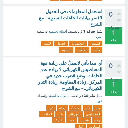
استعمل المعلومات فى الجدول
0
لافسر بيانات الحلقات السنوية - مع
الشرح
تصويتات
1
فبراير 7
سُئل
في تصنيف
أسئلة تعليمية
بواسطة
عبود
إجابة
استعمل
المعلومات
الجدول
لافسر
بيانات
الحلقات
السنوية
أي مما يأتي لايعملُ على زيادة قوة
0
المغناطيس الكهربائي ؟ زيادة عدد
الحلقات. وضع قضيب حديد في
تصويتات
المركز . زيادة المقاومة. زيادة التيار
1
الكهربائي. - مع الشرح
إجابة
يناير 28
سُئل
في تصنيف
أسئلة تعليمية
بواسطة
عبود
مما
يأتي
لايعملُ
زيادة
قوة
المغناطيس
الكهربائي
عدد
الحلقات
وضع
قضيب
حديد
المركز
المقاومة
التيار