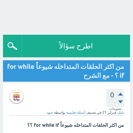
اطرح سؤالاً
من اكثر الحلقات المتداخله شيوعاً for while
if ؟ - مع الشرح
0
تصويتات
سُئل
فبراير 21
في تصنيف
أسئلة تعليمية
بواسطة
عبود
من اكثر الحلقات المتداخله شيوعاً for while if ؟؟