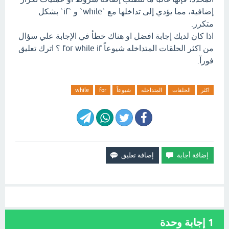
إضافية، مما يؤدي إلى تداخلها مع `while` و `if` بشكل
متكرر.
اذا كان لديك إجابة افضل او هناك خطأ في الإجابة علي سؤال
من اكثر الحلقات المتداخله شيوعاً for while if ؟ اترك تعليق
فورآ.
اكثر
الحلقات
المتداخله
شيوعاً
for
while
1
إجابة وحدة