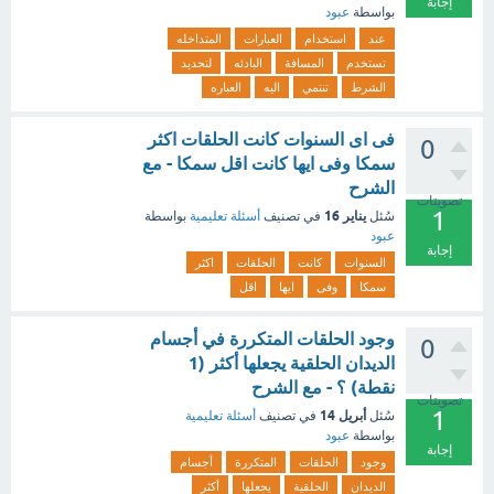
إجابة
بواسطة
عبود
عند
استخدام
العبارات
المتداخله
تستخدم
المسافة
البادئه
لتحديد
الشرط
تنتمي
اليه
العباره
فى اى السنوات كانت الحلقات اكثر
0
سمكا وفى ايها كانت اقل سمكا - مع
الشرح
تصويتات
1
يناير 16
سُئل
في تصنيف
أسئلة تعليمية
بواسطة
عبود
إجابة
السنوات
كانت
الحلقات
اكثر
سمكا
وفى
ايها
اقل
وجود الحلقات المتكررة في أجسام
0
الديدان الحلقية يجعلها أكثر (1
نقطة) ؟ - مع الشرح
تصويتات
1
أبريل 14
سُئل
في تصنيف
أسئلة تعليمية
بواسطة
عبود
إجابة
وجود
الحلقات
المتكررة
أجسام
الديدان
الحلقية
يجعلها
أكثر