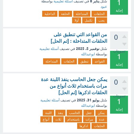
1
يناير 8
سُئل
في تصنيف
أسئلة تعليمية
بواسطة
عبود
إجابة
الحلقات
المتداخلة
الحلقة
الداخلية
يجب
تكتمل
أولا
من القواعد التي تنطبق على
0
الحلقات المتداخلة : [تم الحل]
نوفمبر 5، 2025
سُئل
في تصنيف
أسئلة تعليمية
تصويتات
بواسطة
ابوعبدالله
1
القواعد
تنطبق
الحلقات
المتداخلة
إجابة
يمكن جعل الحاسب ينفذ اللبنة عدة
0
مرات باستخدام ثلاث أنواع من
الحلقات اذكرها [تم الحل]
تصويتات
1
يوليو 31، 2025
سُئل
في تصنيف
أسئلة تعليمية
بواسطة
ابوعبدالله
إجابة
يمكن
جعل
الحاسب
ينفذ
اللبنة
عدة
مرات
باستخدام
ثلاث
أنواع
الحلقات
اذكرها