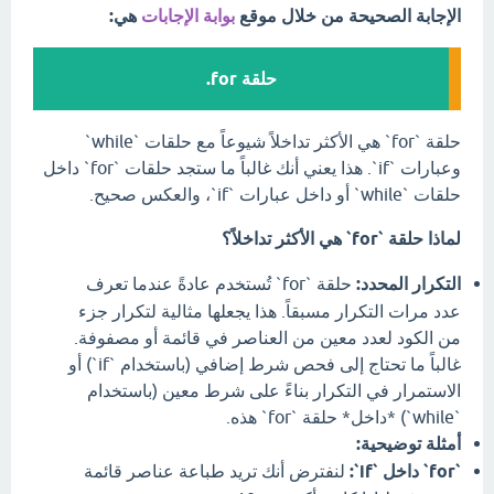
الإجابة الصحيحة من خلال موقع
بوابة الإجابات
هي:
حلقة for.
حلقة `for` هي الأكثر تداخلاً شيوعاً مع حلقات `while`
وعبارات `if`. هذا يعني أنك غالباً ما ستجد حلقات `for` داخل
حلقات `while` أو داخل عبارات `if`، والعكس صحيح.
لماذا حلقة `for` هي الأكثر تداخلاً؟
التكرار المحدد:
حلقة `for` تُستخدم عادةً عندما تعرف
عدد مرات التكرار مسبقاً. هذا يجعلها مثالية لتكرار جزء
من الكود لعدد معين من العناصر في قائمة أو مصفوفة.
غالباً ما تحتاج إلى فحص شرط إضافي (باستخدام `if`) أو
الاستمرار في التكرار بناءً على شرط معين (باستخدام
`while`) *داخل* حلقة `for` هذه.
أمثلة توضيحية:
`for` داخل `if`:
لنفترض أنك تريد طباعة عناصر قائمة