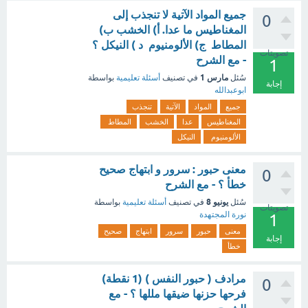
جميع المواد الآتية لا تنجذب إلى
0
المغناطيس ما عدا. أ) الخشب ب)
المطاط ج) الألومنيوم د ) النيكل ؟
تصويتات
- مع الشرح
1
مارس 1
سُئل
في تصنيف
أسئلة تعليمية
بواسطة
إجابة
ابوعبدالله
جميع
المواد
الآتية
تنجذب
المغناطيس
عدا
الخشب
المطاط
الألومنيوم
النيكل
معنى حبور : سرور و ابتهاج صحيح
0
خطأ ؟ - مع الشرح
يونيو 8
سُئل
في تصنيف
أسئلة تعليمية
بواسطة
تصويتات
نورة المجتهدة
1
معنى
حبور
سرور
ابتهاج
صحيح
إجابة
خطأ
مرادف ( حبور النفس ) (1 نقطة)
0
فرحها حزنها ضيقها مللها ؟ - مع