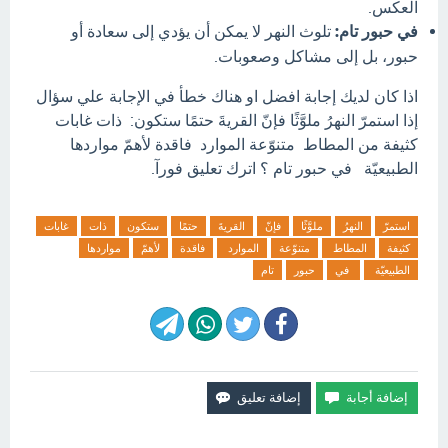
العكس.
في حبور تام:
تلوث النهر لا يمكن أن يؤدي إلى سعادة أو
حبور، بل إلى مشاكل وصعوبات.
اذا كان لديك إجابة افضل او هناك خطأ في الإجابة علي سؤال
إذا استمرّ النهرُ ملوَّثًا فإنّ القريةَ حتمًا ستكون: ذات غابات
كثيفة من المطاط متنوّعة الموارد فاقدة لأهمّ مواردها
الطبيعيّة في حبور تام ؟ اترك تعليق فورآ.
استمرّ
النهرُ
ملوَّثًا
فإنّ
القريةَ
حتمًا
ستكون
ذات
غابات
كثيفة
المطاط
متنوّعة
الموارد
فاقدة
لأهمّ
مواردها
الطبيعيّة
في
حبور
تام