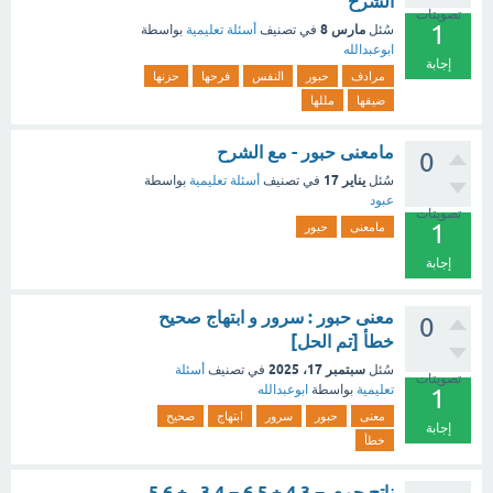
الشرح
تصويتات
1
مارس 8
سُئل
في تصنيف
أسئلة تعليمية
بواسطة
ابوعبدالله
إجابة
مرادف
حبور
النفس
فرحها
حزنها
ضيقها
مللها
مامعنى حبور - مع الشرح
0
يناير 17
سُئل
في تصنيف
أسئلة تعليمية
بواسطة
عبود
تصويتات
1
مامعنى
حبور
إجابة
معنى حبور : سرور و ابتهاج صحيح
0
خطأ [تم الحل]
سبتمبر 17، 2025
سُئل
في تصنيف
أسئلة
تصويتات
تعليمية
بواسطة
ابوعبدالله
1
معنى
حبور
سرور
ابتهاج
صحيح
إجابة
خطأ
ناتج جمع − 3 4 + 5 6 − 4 3 ​ + 6 5 ​