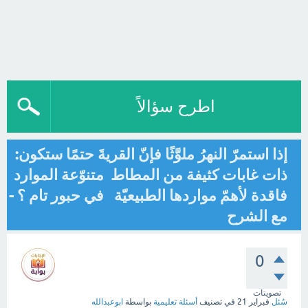
اطرح سؤالاً
إذا استمرّ النهرُ ملوَّثًا فإنّ القريةَ حتمًا ستكون:
ذات غابات كثيفة من المطاط متنوّعة الموارد
فاقدة لأهمّ مواردها الطبيعيّة في حبور تام ؟ -
مع الشرح
0
تصويتات
سُئل
فبراير 21
في تصنيف
أسئلة تعليمية
بواسطة
ابوعبدالله