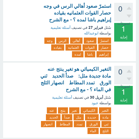
استمرّ صعود أهالي الرس في وجه
0
حصار القوات العثمانيه بقياده
إبراهيم باشا لمده ؟ - مع الشرح
تصويتات
1
فبراير 27
سُئل
في تصنيف
أسئلة تعليمية
بواسطة
ابوعبدالله
إجابة
استمرّ
صعود
أهالي
الرس
وجه
حصار
القوات
العثمانيه
بقياده
إبراهيم
باشا
لمده
التغير الكيميائي هو تغير ينتج عنه
0
مادة جديدة مثل: صدأ الحديد ثني
الورق تمدد المطاط انصهار الثلج
تصويتات
في الماء ؟ - مع الشرح
1
أبريل 30
سُئل
في تصنيف
أسئلة تعليمية
إجابة
بواسطة
عبود
التغير
الكيميائي
تغير
ينتج
عنه
مادة
جديدة
مثل
صدأ
الحديد
ثني
الورق
تمدد
المطاط
انصهار
الثلج
الماء