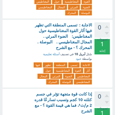
القوة
المغناطيسية
حول
المغناطيس
الضوء
المرئي
المجال
المغناطيسي
البوصلة
المحرك
الاجابة : تسمى المنطقة التي تظهر
0
فيها آثار القوة المغناطيسية حول
المغناطيس: الضوء المرئي .
تصويتات
المجال المغناطيسي . البوصلة .
1
المحرك ؟ - مع الشرح
إجابة
أبريل 10
سُئل
في تصنيف
أسئلة تعليمية
بواسطة
عبود
الاجابة
تسمى
المنطقة
تظهر
فيها
آثار
القوة
المغناطيسية
حول
المغناطيس
الضوء
المرئي
المجال
المغناطيسي
البوصلة
المحرك
إذا كانت قوة متجهة تؤثر في جسم
0
كتلته 10 كجم وتسبب تسارعًا قدره
2 م/ث²، فما هي قيمة القوة ؟ - مع
تصويتات
الشرح
1