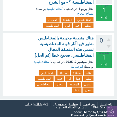
المغناطيسية ؟ - مع الشرح
تصويتات
1
يونيو 1
سُئل
في تصنيف
أسئلة تعليمية
بواسطة
مفتاح النجاح
إجابة
المغناطيسي
المنطقة
المحيطه
وتظهر
فيه
اثارة
المغناطيسية
هناك منطقة محيطة بالمغناطيس
0
تظهر فيها آثار قوته المغناطيسية
تسمى هذه المنطقة المجال
تصويتات
المغناطيسي. صحيح خطا [تم الحل]
1
سبتمبر 2، 2025
سُئل
في تصنيف
أسئلة تعليمية
إجابة
بواسطة
ابوعبدالله
هناك
منطقة
محيطة
بالمغناطيس
تظهر
فيها
آثار
قوته
المغناطيسية
تسمى
المنطقة
المجال
المغناطيسي
صحيح
خطا
اتصل بنا
من نحن
سياسة الخصوصية
اتفاقية الاستخدام
XML Sitemap
أرشيف الأسئلة التعليمية
Snow Theme by
Q2A Market
Powered by
Question2Answer