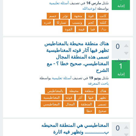
مارس 16
سُئل
في تصنيف
أسئلة تعليمية
إجابة
بواسطة
ابوعبدالله
كانت
قوة
متجهة
تؤثر
جسم
كتلته
كجم
وتسبب
تسارعًا
قدره
ث²،
فما
قيمة
القوة
هناك منطقة محيطة بالمغناطيس
0
تظهر فيها آثار قوته المغناطيسية
تسمى هذه المنطقة المجال
تصويتات
المغناطيسي. صحيح خطا ؟ - مع
1
الشرح
إجابة
يونيو 19
سُئل
في تصنيف
أسئلة تعليمية
بواسطة
باحث المعرفة
هناك
منطقة
محيطة
بالمغناطيس
تظهر
فيها
آثار
قوته
المغناطيسية
تسمى
المنطقة
المجال
المغناطيسي
صحيح
خطا
المغناطيسي هي المنطقة المحيطه
0
ب................ وتظهر فيه اثارة