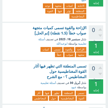
عبود
إجابة
الاجابة
كميات
متجهة
توجد
المنطقة
تؤثر
فيها
القوة
المغناطيسية
الإزاحة والقوة تسمى كميات متجهة
0
صواب خطأ (1.5 نقطة) [تم الحل]
سبتمبر 18، 2025
سُئل
في تصنيف
أسئلة
تصويتات
تعليمية
بواسطة
ابوعبدالله
1
الإزاحة
والقوة
تسمى
كميات
إجابة
متجهة
صواب
خطأ
تسمى المنطقة التي تظهر فيها آثار
0
القوة المغناطيسية حول
المغناطيس ؟ - مع الشرح
تصويتات
1
أبريل 30
سُئل
في تصنيف
أسئلة تعليمية
بواسطة
عبود
إجابة
تسمى
المنطقة
تظهر
فيها
آثار
القوة
المغناطيسية
حول
المغناطيس