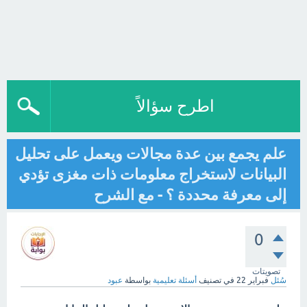
اطرح سؤالاً
علم يجمع بين عدة مجالات ويعمل على تحليل
البيانات لاستخراج معلومات ذات مغزى تؤدي
إلى معرفة محددة ؟ - مع الشرح
0
تصويتات
سُئل
فبراير 22
في تصنيف
أسئلة تعليمية
بواسطة
عبود