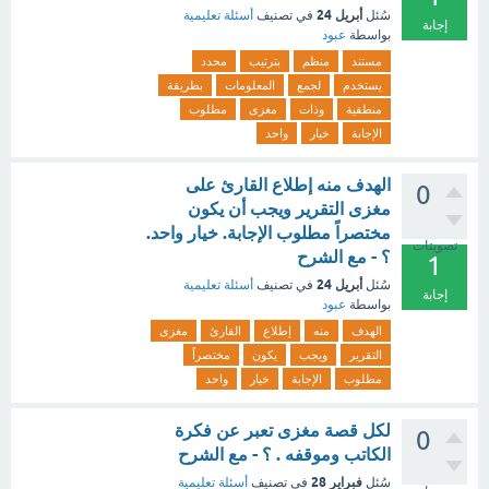
أبريل 24
سُئل
في تصنيف
أسئلة تعليمية
إجابة
بواسطة
عبود
مستند
منظم
بترتيب
محدد
يستخدم
لجمع
المعلومات
بطريقة
منطقية
وذات
مغزى
مطلوب
الإجابة
خيار
واحد
الهدف منه إطلاع القارئ على
0
مغزى التقرير ويجب أن يكون
مختصراً مطلوب الإجابة. خيار واحد.
تصويتات
؟ - مع الشرح
1
أبريل 24
سُئل
في تصنيف
أسئلة تعليمية
إجابة
بواسطة
عبود
الهدف
منه
إطلاع
القارئ
مغزى
التقرير
ويجب
يكون
مختصراً
مطلوب
الإجابة
خيار
واحد
لكل قصة مغزى تعبر عن فكرة
0
الكاتب وموقفه . ؟ - مع الشرح
فبراير 28
سُئل
في تصنيف
أسئلة تعليمية