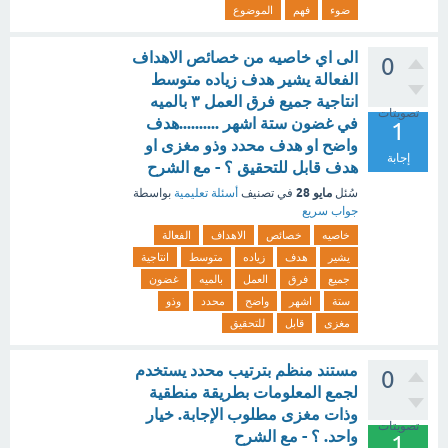
ضوء
فهم
الموضوع
الى اي خاصيه من خصائص الاهداف
0
الفعالة يشير هدف زياده متوسط
انتاجية جميع فرق العمل ٣ بالميه
تصويتات
في غضون ستة اشهر ..........هدف
1
واضح او هدف محدد وذو مغزى او
إجابة
هدف قابل للتحقيق ؟ - مع الشرح
مايو 28
سُئل
في تصنيف
أسئلة تعليمية
بواسطة
جواب سريع
خاصيه
خصائص
الاهداف
الفعالة
يشير
هدف
زياده
متوسط
انتاجية
جميع
فرق
العمل
بالميه
غضون
ستة
اشهر
واضح
محدد
وذو
مغزى
قابل
للتحقيق
مستند منظم بترتيب محدد يستخدم
0
لجمع المعلومات بطريقة منطقية
وذات مغزى مطلوب الإجابة. خيار
تصويتات
واحد. ؟ - مع الشرح
1