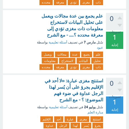
ذات
مغزى
تؤدي
معرفة
محدده
علم يجمع بين عدة مجالات ويعمل
0
على تحليل البيانات لاستخراج
معلومات ذات مغزى تؤدي إلى
تصويتات
معرفة محدده ؟.... - مع الشرح
1
مارس 7
سُئل
في تصنيف
أسئلة تعليمية
بواسطة
إجابة
عبود
علم
يجمع
عدة
مجالات
ويعمل
تحليل
البيانات
لاستخراج
معلومات
ذات
مغزى
تؤدي
معرفة
محدده
استنتج مغزى عبارة: «لا أحد في
0
الإقليم يجرؤ على أن يُسر لهذا
الرجل عداوة في ضوء فهم
تصويتات
الموضوع: ؟ - مع الشرح
1
يوليو 24
سُئل
في تصنيف
أسئلة تعليمية
بواسطة
إجابة
منارة العلم
استنتج
مغزى
عبارة
أحد
الإقليم
يجرؤ
يُسر
لهذا
الرجل
عداوة