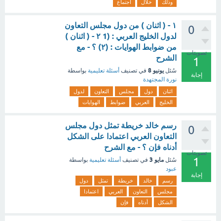
وذلك
خلال
اجتماع
۱ - ( اثنان ) من دول مجلس التعاون
0
لدول الخليج العربي : (1 ۲ - ( اثنان )
من ضوابط الهوايات : (۲) ؟ - مع
تصويتات
الشرح
1
يونيو 8
سُئل
في تصنيف
أسئلة تعليمية
بواسطة
إجابة
نورة المجتهدة
اثنان
دول
مجلس
التعاون
لدول
الخليج
العربي
ضوابط
الهوايات
رسم خالد خريطة تمثل دول مجلس
0
التعاون العربي اعتمادا على الشكل
أدناه فإن ؟ - مع الشرح
تصويتات
1
مايو 3
سُئل
في تصنيف
أسئلة تعليمية
بواسطة
عبود
إجابة
رسم
خالد
خريطة
تمثل
دول
مجلس
التعاون
العربي
اعتمادا
الشكل
أدناه
فإن