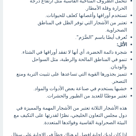
تتحمل الظروف المناخية القاسية مثل ارتفاع درجة
الحرارة وقلة الأمطار.
تستخدم أوراقها وأغصانها كعلف للحيوانات.
تعتبر من الأشجار التي توفر الظل في المناطق
الصحراوية.
تُعرف أيضًا باسم "الضَّرَم".
الأثل:
شجرة دائمة الخضرة، أي أنها لا تفقد أوراقها في الشتاء.
تنمو في المناطق المالحة والرطبة، مثل السواحل
والوديان.
تتميز بجذورها القوية التي تساعدها على تثبيت التربة ومنع
التصحر.
خشبها يستخدم في صناعة بعض الأدوات والمواد.
تعتبر موطنًا للعديد من الطيور والحشرات.
هذه الأشجار الثلاثة تعتبر من الأشجار المهمة والمميزة في
دول مجلس التعاون الخليجي، نظرًا لقدرتها على التكيف مع
البيئة الصحراوية القاسية وفوائدها المتعددة.
اذا كان لديك إجابة افضل او هناك خطأ في الإجابة علي سؤال