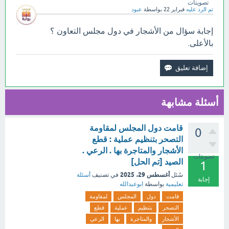
تصويتات
تم الرد عليه
فبراير 22
بواسطة
عبود
إجابة سؤال من الأشجار في دول مجلس التعاون ؟
بالأعلى.
أسئلة مشابهة
قامت دول المجلس لمقاومة
0
التصحر بتنظيم عملية : قطع
الأشجار والمتاجرة بها . الرعي .
تصويتات
الصيد [تم الحل]
1
أغسطس 29، 2025
سُئل
في تصنيف
أسئلة
إجابة
تعليمية
بواسطة
ابوعبدالله
قامت
دول
المجلس
لمقاومة
التصحر
بتنظيم
عملية
قطع
الأشجار
والمتاجرة
بها
الرعي