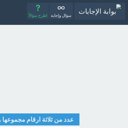
سؤال وإجابة
اطرح سؤالاً
عدد من ثلاثة ارقام مجموعها وحاصل ض