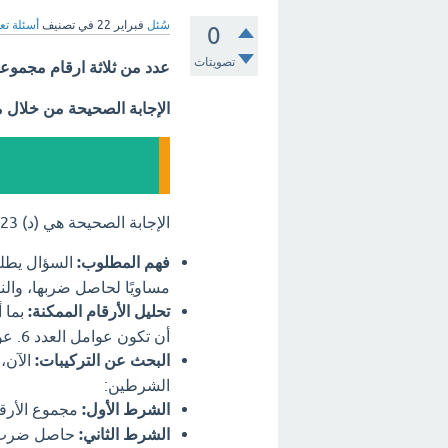
سُئل
فبراير 22
في تصنيف
أسئلة تع
0
تصويتات
عدد من ثلاثة ارقام مجموعها
الإجابة الصحيحة من خلال 
الإجابة الصحيحة هي (د) 123. إليك الشرح:
فهم المطلوب:
السؤال يطلب 
مساويًا لحاصل ضربها، والنتيج
تحليل الأرقام الممكنة:
أن تكون عوامل العدد 6. عوامل العدد 6 هي: 1، 2، 3، 6.
البحث عن التركيبات:
الشرطين:
الشرط الأول:
مجموع الأرقام
الشرط الثاني:
حاصل ضرب ال