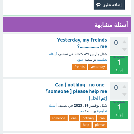
أسئلة مشابهة
Yesterday, my freinds
0
................ me؟
مارس 21، 2025
سُئل
في تصنيف
أسئلة
تصويتات
تعليمية
بواسطة
عبود
1
freinds
yesterday
إجابة
Can [ nothing - no one -
0
someone ] please help me؟
[تم الحل]
تصويتات
1
نوفمبر 19، 2023
سُئل
في تصنيف
أسئلة
تعليمية
بواسطة
صبا
إجابة
someone
one
nothing
can
help
please