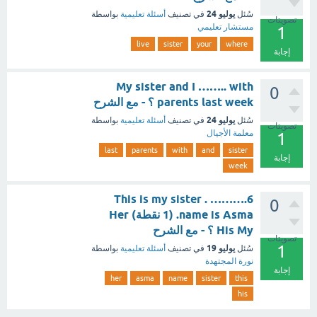
يوليو 24
سُئل
في تصنيف
أسئلة تعليمية
بواسطة
تصويتات
مستشار تعليمي
1
live
sister
your
where
إجابة
My sister and I …….. with
0
parents last week ؟ - مع الشرح
يوليو 24
سُئل
في تصنيف
أسئلة تعليمية
بواسطة
تصويتات
معلمة الأجيال
1
last
parents
with
and
sister
إجابة
week
6.This is my sister . ………
0
name is Asma. (1 نقطة) Her
His My ؟ - مع الشرح
تصويتات
1
يوليو 19
سُئل
في تصنيف
أسئلة تعليمية
بواسطة
نورة المجتهدة
إجابة
her
asma
name
sister
this
his