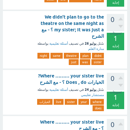
إجابة
We didn't plan to go to the
0
theatre on the same night as
my sister; it was just a ؟ - مع
تصويتات
الشرح
1
يوليو 26
سُئل
في تصنيف
أسئلة تعليمية
بواسطة
إجابة
منارة العلم
night
same
theatre
plan
didnt
just
was
sister
Where ……… your sister live?
0
الخيارات Does , do ؟ - مع الشرح
يوليو 24
سُئل
في تصنيف
أسئلة تعليمية
بواسطة
تصويتات
مستشار تعليمي
1
where
your
sister
live
الخيارات
إجابة
does
Where ……… your sister live
0
؟ - مع الشرح