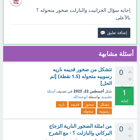
إجابة سؤال الجرانيت والبازلت صخور متحوله ؟
بالأعلى.
أسئلة مشابهة
تتشكل من صخور قديمه ناريه
0
رسوبيه متحوله (1.5 نقطة) [تم
الحل]
تصويتات
1
أغسطس 22، 2025
سُئل
في تصنيف
أسئلة
تعليمية
بواسطة
ابوعبدالله
إجابة
تتشكل
صخور
قديمه
ناريه
رسوبيه
متحوله
من امثلة الصخور النارية الزجاج
0
البركاني والبازلت ؟ - مع الشرح