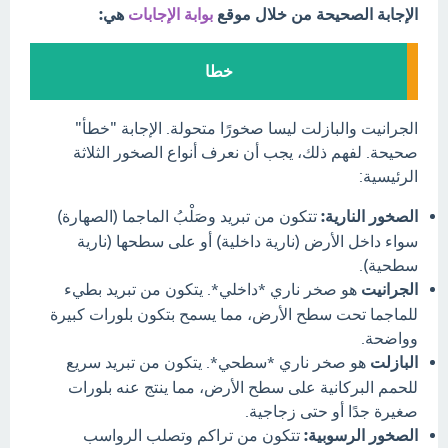
الإجابة الصحيحة من خلال موقع
بوابة الإجابات
هي:
خطا
الجرانيت والبازلت ليسا صخورًا متحولة. الإجابة "خطأ"
صحيحة. لفهم ذلك، يجب أن نعرف أنواع الصخور الثلاثة
الرئيسية:
الصخور النارية:
تتكون من تبريد وصَلْبُ الماجما (الصهارة)
سواء داخل الأرض (نارية داخلية) أو على سطحها (نارية
سطحية).
الجرانيت
هو صخر ناري *داخلي*. يتكون من تبريد بطيء
للماجما تحت سطح الأرض، مما يسمح بتكون بلورات كبيرة
وواضحة.
البازلت
هو صخر ناري *سطحي*. يتكون من تبريد سريع
للحمم البركانية على سطح الأرض، مما ينتج عنه بلورات
صغيرة جدًا أو حتى زجاجية.
الصخور الرسوبية:
تتكون من تراكم وتصلب الرواسب