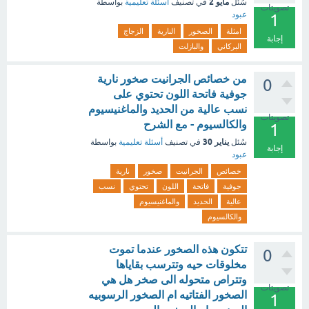
مايو 2
سُئل
في تصنيف
أسئلة تعليمية
بواسطة
تصويتات
عبود
1
امثلة
الصخور
النارية
الزجاج
إجابة
البركاني
والبازلت
من خصائص الجرانيت صخور نارية
0
جوفية فاتحة اللون تحتوي على
نسب عالية من الحديد والماغنيسيوم
تصويتات
والكالسيوم - مع الشرح
1
يناير 30
سُئل
في تصنيف
أسئلة تعليمية
بواسطة
إجابة
عبود
خصائص
الجرانيت
صخور
نارية
جوفية
فاتحة
اللون
تحتوي
نسب
عالية
الحديد
والماغنيسيوم
والكالسيوم
تتكون هذه الصخور عندما تموت
0
مخلوقات حيه وتترسب بقاياها
وتتراص متحوله الى صخر هل هي
تصويتات
الصخور الفتاتيه ام الصخور الرسوبيه
1