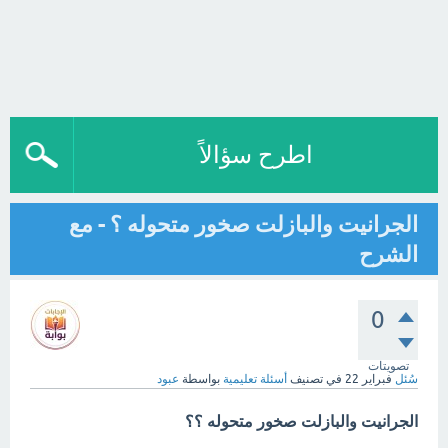
اطرح سؤالاً
الجرانيت والبازلت صخور متحوله ؟ - مع
الشرح
0
تصويتات
سُئل
فبراير 22
في تصنيف
أسئلة تعليمية
بواسطة
عبود
الجرانيت والبازلت صخور متحوله ؟؟