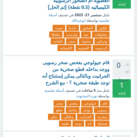
العضويه ام الصخور الرسوبيه
إجابة
الكيميائيه (0.5 نقطة) [تم الحل]
سبتمبر 21، 2025
سُئل
في تصنيف
أسئلة
تعليمية
بواسطة
ابوعبدالله
تتكون
الصخور
عندما
تموت
مخلوقات
حيه
وتترسب
بقاياها
وتتراص
متحوله
صخر
الفتاتيه
الرسوبيه
العضويه
الكيميائيه
قام جيولوجي بفحص صخر رسوبی
0
ووجد بداخله قطع صخرية من
الجرانيت وبالتالى يمكن إستنتاج أنه
تصويتات
توجد طبقة صخرية ؟ - مع الشرح
1
3 ساعات
سُئل
منذ
في تصنيف
أسئلة تعليمية
إجابة
بواسطة
نورة المجتهدة
قام
جيولوجي
بفحص
صخر
رسوبی
ووجد
بداخله
قطع
صخرية
الجرانيت
وبالتالى
يمكن
إستنتاج
أنه
توجد
طبقة