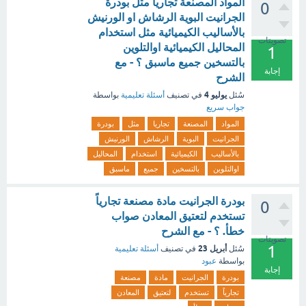
المواد المصنعة تجاريا مثل بودرة
0
الجرانيت البوية الرشاش او الورنيش
بالأساليب الكيميائية مثل استخدام
تصويتات
المحاليل الكيميائية اوالتلوين
1
بالتسخين جميع ماسبق ؟ - مع
إجابة
الشرح
يوليو 4
سُئل
في تصنيف
أسئلة تعليمية
بواسطة
جواب سريع
المواد
المصنعة
تجاريا
مثل
بودرة
الجرانيت
البوية
الرشاش
الورنيش
بالأساليب
الكيميائية
استخدام
المحاليل
اوالتلوين
بالتسخين
جميع
ماسبق
بودرة الجرانيت مادة مصنعة تجارياً
0
تستخدم لتعتيق المعادن صواب
خطأ. ؟ - مع الشرح
تصويتات
1
أبريل 23
سُئل
في تصنيف
أسئلة تعليمية
بواسطة
عبود
إجابة
بودرة
الجرانيت
مادة
مصنعة
تجارياً
تستخدم
لتعتيق
المعادن