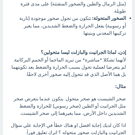
(مثل الرمال والطين والصخور المتفتتة) على مدى فترة
طويلة.
الصخور المتحولة:
تتكون من تحول صخور موجودة (نارية
أو رسوبية) بفعل الحرارة والضغط الشديدين، مما يغير
تركيبها المعدني وبنيتها.
إذن، لماذا الجرانيت والبازلت ليسا متحولين؟
لأنهما تشكلا *مباشرة* من تبريد الماجما أو الحمم البركانية.
لم يتعرضا لعملية تحول بسبب الحرارة والضغط بعد تكوينهما.
بل هما الأصل الذي قد تتحول إليه صخور أخرى لاحقًا.
مثال:
صخر الشيست هو صخر متحول. يتكون عندما يتعرض صخر
مثل الجرانيت أو الطين (صخر رسوبي) للحرارة والضغط
الشديدين داخل الأرض، مما يغيرهما إلى صخر الشيست.
اذا كان لديك إجابة افضل او هناك خطأ في الإجابة علي سؤال
الجرانيت والبازلت صخور متحوله ؟ اترك تعليق فورآ.