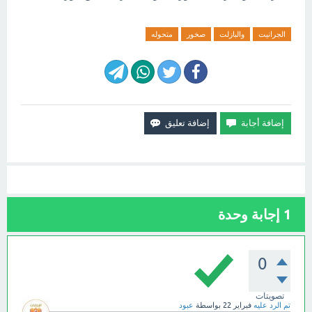
الجرانيت
والبازلت
صخور
متحوله
1
إجابة وحدة
0
تصويتات
تم الرد عليه
فبراير 22
بواسطة
عبود