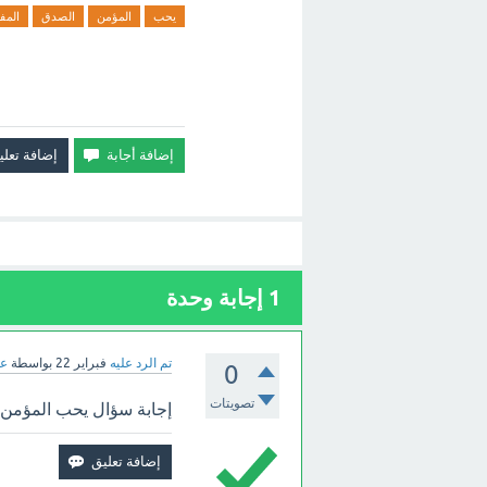
يحب
المؤمن
الصدق
المف
1
إجابة وحدة
تم الرد عليه
فبراير 22
بواسطة
عب
0
تصويتات
إجابة سؤال يحب المؤمن ا