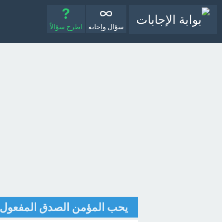
سؤال وإجابة
اطرح سؤالاً
يحب المؤمن الصدق المفعول ب