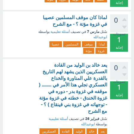
إجابة
لماذا كان موقف المسلمين عصيبا
0
في غزوة مؤتة ؟ - مع الشرح
مارس 7
سُئل
في تصنيف
أسئلة تعليمية
بواسطة
تصويتات
ابوعبدالله
1
لماذا
موقف
المسلمين
عصيبا
إجابة
غزوة
مؤتة
يعد خالد بن الوليد من القادة
0
العسكريين الذين يشهد لهم التاريخ
بالقدرة علي المناورة والخداع
تصويتات
العسكري تجلي هذا الأمر في ........ (
1
موقفه في غزوة بدر - دوره في
إجابة
غزوة الخندق - خطته في غزوة مؤتة
- توجهاته في غزوة بني قينقاع ) ؟ -
مع الشرح
فبراير 26
سُئل
في تصنيف
أسئلة تعليمية
بواسطة
ابوعبدالله
يعد
خالد
الوليد
القادة
العسكريين