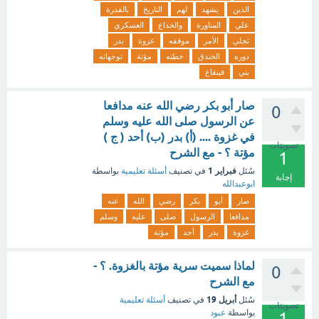
الذين
يشهد
لهم
التاريخ
بالقدرة
علي
المناورة
والخداع
العسكري
تجلي
الأمر
موقفه
غزوة
بدر
دوره
الخندق
خطته
مؤتة
توجهاته
بني
قينقاع
صار أبو بكر رضي الله عنه مدافعا
0
عن الرسول صلى الله عليه وسلم
في غزوة .... (أ) بدر (ب) أحد ( ج )
تصويتات
مؤتة ؟ - مع الشرح
1
فبراير 1
سُئل
في تصنيف
أسئلة تعليمية
بواسطة
إجابة
ابوعبدالله
صار
أبو
بكر
رضي
الله
عنه
مدافعا
الرسول
صلى
عليه
وسلم
غزوة
بدر
أحد
مؤتة
لماذا سميت سرية مؤتة بالغزوة. ؟ -
0
مع الشرح
أبريل 19
سُئل
في تصنيف
أسئلة تعليمية
تصويتات
بواسطة
عبود
1