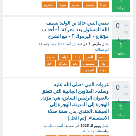
لماذا
سميت
سرية
مؤتة
بالغزوة
إجابة
سمي النبي خالد بن الوليد بسيف
0
الله المسلول بعد معركة: أ - أحد ب
مؤتة ج - اليرموك ؟ - مع الشرح
تصويتات
1
مارس 7
سُئل
في تصنيف
أسئلة تعليمية
بواسطة
ابوعبدالله
إجابة
سمي
النبي
خالد
الوليد
بسيف
الله
المسلول
بعد
معركة
أحد
مؤتة
اليرموك
غزوات النبي -صلى الله عليه
0
وسلم-. العناوين الجانبية التي تتعلق
بالعنوان الرئيس السابق، هي: مؤتة.
تصويتات
الهجرة إلى المدينة. الهجرة إلى
1
الحبشة. الخندق. بدر. صفة صلاة
إجابة
الاستسقاء. [تم الحل]
يونيو 5، 2025
سُئل
في تصنيف
أسئلة تعليمية
بواسطة
ابوعبدالله