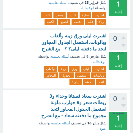
1
فبراير 25
سُئل
في تصنيف
أسئلة تعليمية
بواسطة
ابوعبدالله
إجابة
اشترت
سارة
كتب،
وسعر
كتاب
ريالًا
فكم
دفعت
لجميع
الكتب
اشترت ليلى ورق زينة وألعاب
0
وبالونات. استعمل الجدول المجاور
لتجد ما دفعته ليلى؟ ؟ - مع الشرح
تصويتات
1
مارس 8
سُئل
في تصنيف
أسئلة تعليمية
بواسطة
ابوعبدالله
إجابة
اشترت
ليلى
ورق
زينة
وألعاب
وبالونات
استعمل
الجدول
المجاور
لتجد
دفعته
ليلى؟
اشترت سعاد فستانا وحذاء و3
0
ربطات شعر و6 جوارب ملونة
استعمل الجدول المجاور لتجد
تصويتات
مجموع ما دفعته سعاد - مع الشرح
1
يناير 16
سُئل
في تصنيف
أسئلة تعليمية
بواسطة
إجابة
عبود