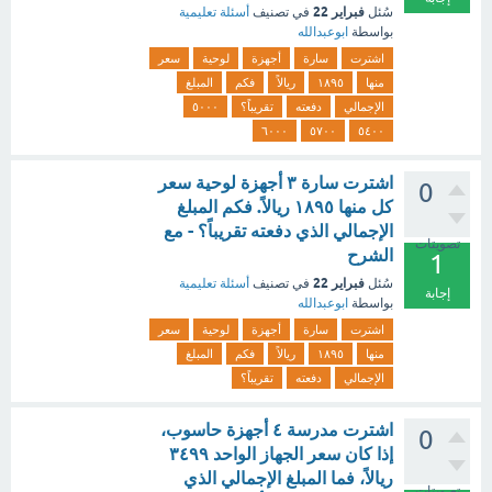
فبراير 22
سُئل
في تصنيف
أسئلة تعليمية
بواسطة
ابوعبدالله
اشترت
سارة
أجهزة
لوحية
سعر
منها
١٨٩٥
ريالاً
فكم
المبلغ
الإجمالي
دفعته
تقريباً؟
٥٠٠٠
٦٠٠٠
٥٧٠٠
٥٤٠٠
اشترت سارة ٣ أجهزة لوحية سعر
0
كل منها ١٨٩٥ ريالاً. فكم المبلغ
الإجمالي الذي دفعته تقريباً؟ - مع
تصويتات
الشرح
1
فبراير 22
سُئل
في تصنيف
أسئلة تعليمية
إجابة
بواسطة
ابوعبدالله
اشترت
سارة
أجهزة
لوحية
سعر
منها
١٨٩٥
ريالاً
فكم
المبلغ
الإجمالي
دفعته
تقريباً؟
اشترت مدرسة ٤ أجهزة حاسوب،
0
إذا كان سعر الجهاز الواحد ٣٤٩٩
ريالاً، فما المبلغ الإجمالي الذي
تصويتات