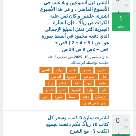
التنس قبل أسبوعين و 4 علب في
الأسبوع الماضي ، و في هذا الأسبوع
تصويتات
اشترى علبتين و كان ثمن علبة
1
الكرات ص ريالًا ، فإن العبارة
إجابة
الجبرية التي تمثل المبلغ الإجمالي
الذي دفعه محمود في أبسط صورة
هو : ص ( 3 + 4 + 2 ) 3ص +
4ص + 2ص 9 ص 24 ص
ديسمبر 18، 2025
سُئل
في تصنيف
أسئلة
تعليمية
بواسطة
ابوعبدالله
اشترى
محمود
علب
كرات
التنس
قبل
أسبوعين
الأسبوع
الماضي
علبتين
ثمن
علبة
الكرات
ريالًا
فإن
العبارة
الجبرية
تمثل
المبلغ
الإجمالي
دفعه
أبسط
صورة
4ص
2ص 9 ص 24 ص
اشترت سارة ٥ كتب، وسعر كل
0
كتاب ١٥ ريالًا. فكم دفعت لجميع
الكتب ؟ - مع الشرح
تصويتات