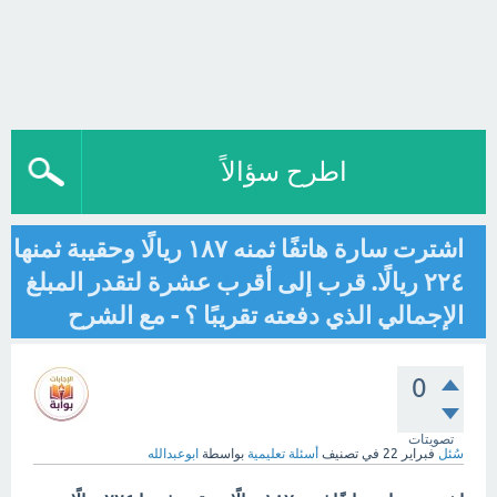
اطرح سؤالاً
اشترت سارة هاتفًا ثمنه ١٨٧ ريالًا وحقيبة ثمنها
٢٢٤ ريالًا. قرب إلى أقرب عشرة لتقدر المبلغ
الإجمالي الذي دفعته تقريبًا ؟ - مع الشرح
0
تصويتات
سُئل
فبراير 22
في تصنيف
أسئلة تعليمية
بواسطة
ابوعبدالله