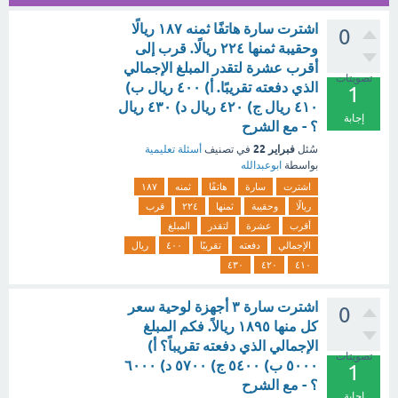
اشترت سارة هاتفًا ثمنه ١٨٧ ريالًا
0
وحقيبة ثمنها ٢٢٤ ريالًا. قرب إلى
أقرب عشرة لتقدر المبلغ الإجمالي
تصويتات
الذي دفعته تقريبًا. أ) ٤٠٠ ريال ب)
1
٤١٠ ريال ج) ٤٢٠ ريال د) ٤٣٠ ريال
إجابة
؟ - مع الشرح
فبراير 22
سُئل
في تصنيف
أسئلة تعليمية
بواسطة
ابوعبدالله
اشترت
سارة
هاتفًا
ثمنه
١٨٧
ريالًا
وحقيبة
ثمنها
٢٢٤
قرب
أقرب
عشرة
لتقدر
المبلغ
الإجمالي
دفعته
تقريبًا
٤٠٠
ريال
٤٣٠
٤٢٠
٤١٠
اشترت سارة ٣ أجهزة لوحية سعر
0
كل منها ١٨٩٥ ريالاً. فكم المبلغ
الإجمالي الذي دفعته تقريباً؟ أ)
تصويتات
٥٠٠٠ ب) ٥٤٠٠ ج) ٥٧٠٠ د) ٦٠٠٠
1
؟ - مع الشرح
إجابة