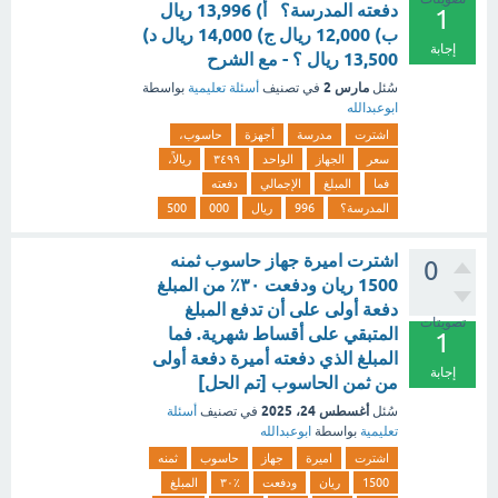
دفعته المدرسة؟ أ) 13,996 ريال
1
ب) 12,000 ريال ج) 14,000 ريال د)
إجابة
13,500 ريال ؟ - مع الشرح
مارس 2
سُئل
في تصنيف
أسئلة تعليمية
بواسطة
ابوعبدالله
اشترت
مدرسة
أجهزة
حاسوب،
سعر
الجهاز
الواحد
٣٤٩٩
ريالاً،
فما
المبلغ
الإجمالي
دفعته
المدرسة؟
996
ريال
000
500
اشترت اميرة جهاز حاسوب ثمنه
0
1500 ریان ودفعت ۳۰٪ من المبلغ
دفعة أولى على أن تدفع المبلغ
تصويتات
المتبقي على أقساط شهرية. فما
1
المبلغ الذي دفعته أميرة دفعة أولى
إجابة
من ثمن الحاسوب [تم الحل]
أغسطس 24، 2025
سُئل
في تصنيف
أسئلة
تعليمية
بواسطة
ابوعبدالله
اشترت
اميرة
جهاز
حاسوب
ثمنه
1500
ریان
ودفعت
۳۰٪
المبلغ