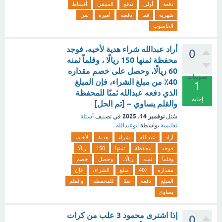
دفعة
أولى
تدفع
المتبقي
أقساط
شهرية
فما
دفعته
أميرة
ثمن
الحاسوب
أراد عبدالله شراء هدية لأخيه، فوجد
0
محفظة ثمنها 150 ريالًا ، وقلماً ثمنه
60 ريالًا، وحصل على خصم مقداره
تصويتات
40٪ من مبلغ الشراء، فإن المبلغ
1
الذي دفعه عبدالله ثمنًا للمحفظة
إجابة
والقلم يساوي ~ [تم الحل]
نوفمبر 14، 2025
سُئل
في تصنيف
أسئلة
تعليمية
بواسطة
ابوعبدالله
أراد
عبدالله
شراء
هدية
لأخيه،
فوجد
محفظة
ثمنها
150
ريالًا
وقلماً
ثمنه
ريالًا،
وحصل
خصم
مقداره
40٪
مبلغ
الشراء،
فإن
المبلغ
دفعه
ثمنًا
للمحفظة
والقلم
يساوي
إذا اشترى محمود 3 علب من كرات
0