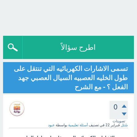
اطرح سؤالاً
تسمى الاشارات الكهربائيه التي تنتقل على
طول الخليه العصبيه السيال العصبي جهد
الفعل ؟ - مع الشرح
0
تصويتات
سُئل
فبراير 22
في تصنيف
أسئلة تعليمية
بواسطة
عبود