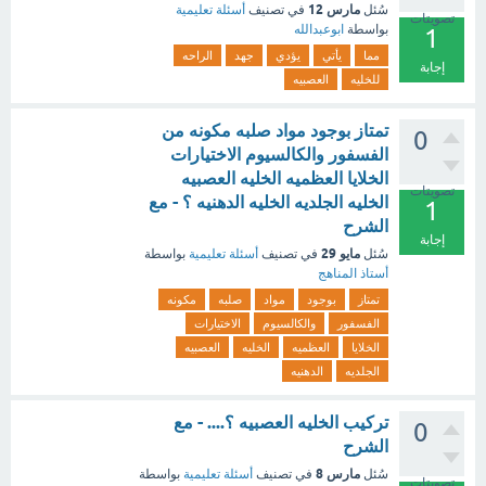
مارس 12
سُئل
في تصنيف
أسئلة تعليمية
تصويتات
بواسطة
ابوعبدالله
1
مما
يأتي
يؤدي
جهد
الراحه
إجابة
للخليه
العصبيه
تمتاز بوجود مواد صلبه مكونه من
0
الفسفور والكالسيوم الاختيارات
الخلايا العظميه الخليه العصبيه
تصويتات
الخليه الجلديه الخليه الدهنيه ؟ - مع
1
الشرح
إجابة
مايو 29
سُئل
في تصنيف
أسئلة تعليمية
بواسطة
أستاذ المناهج
تمتاز
بوجود
مواد
صلبه
مكونه
الفسفور
والكالسيوم
الاختيارات
الخلايا
العظميه
الخليه
العصبيه
الجلديه
الدهنيه
تركيب الخليه العصبيه ؟.... - مع
0
الشرح
مارس 8
سُئل
في تصنيف
أسئلة تعليمية
بواسطة
تصويتات