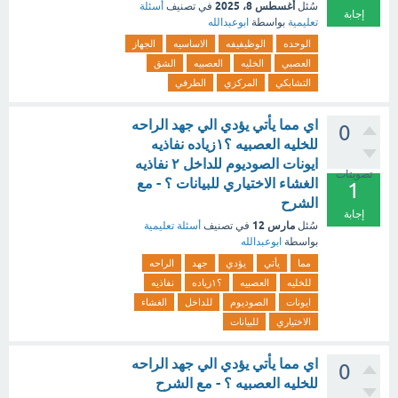
أغسطس 8، 2025
سُئل
في تصنيف
أسئلة
إجابة
تعليمية
بواسطة
ابوعبدالله
الوحده
الوظيفيفه
الاساسيه
الجهاز
العصبي
الخليه
العصبيه
الشق
التشابكي
المركزي
الطرفي
اي مما يأتي يؤدي الي جهد الراحه
0
للخليه العصبيه ؟١زياده نفاذيه
ايونات الصوديوم للداخل ٢ نفاذيه
تصويتات
الغشاء الاختياري للبيانات ؟ - مع
1
الشرح
إجابة
مارس 12
سُئل
في تصنيف
أسئلة تعليمية
بواسطة
ابوعبدالله
مما
يأتي
يؤدي
جهد
الراحه
للخليه
العصبيه
؟١زياده
نفاذيه
ايونات
الصوديوم
للداخل
الغشاء
الاختياري
للبيانات
اي مما يأتي يؤدي الي جهد الراحه
0
للخليه العصبيه ؟ - مع الشرح