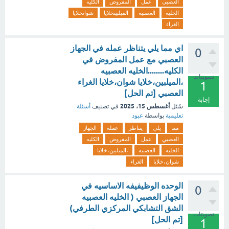
العصبي
عمل
المفروض
الكليه
الخليه
العصبيه
الميلبينخلايا
شوانخلايا
الغراء
اي مما يلي يتناظر عمله في الجهاز
0
العصبي مع عمل المفروض في
الكليه........الخليه العصبيه
تصويتات
،الميلبين،خلايا شوان،خلايا الغراء
1
العصبي [تم الحل]
إجابة
أغسطس 15، 2025
سُئل
في تصنيف
أسئلة
تعليمية
بواسطة
عبود
مما
يلي
يتناظر
عمله
الجهاز
العصبي
عمل
المفروض
الكليه
الخليه
العصبيه
،الميلبين،خلايا
شوان،خلايا
الغراء
الوحده الوظيفيفه الاساسيه في
0
الجهاز العصبي ( الخليه العصبيه
الشق التشابكي المركزي الطرفي)
تصويتات
[تم الحل]
1