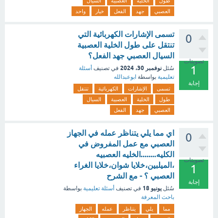
طول
الخلية
العصبية
السيال
العصبي
جهد
الفعل
خيار
واحد
تسمى الإشارات الكهربائية التي
0
تنتقل على طول الخلية العصبية
السيال العصبي جهد الفعل؟
تصويتات
1
نوفمبر 30، 2024
سُئل
في تصنيف
أسئلة
تعليمية
بواسطة
ابوعبدالله
إجابة
تسمى
الإشارات
الكهربائية
تنتقل
طول
الخلية
العصبية
السيال
العصبي
جهد
الفعل
اي مما يلي يتناظر عمله في الجهاز
0
العصبي مع عمل المفروض في
الكليه........الخليه العصبيه
تصويتات
،الميلبين،خلايا شوان،خلايا الغراء
1
العصبي ؟ - مع الشرح
إجابة
يونيو 18
سُئل
في تصنيف
أسئلة تعليمية
بواسطة
باحث المعرفة
مما
يلي
يتناظر
عمله
الجهاز