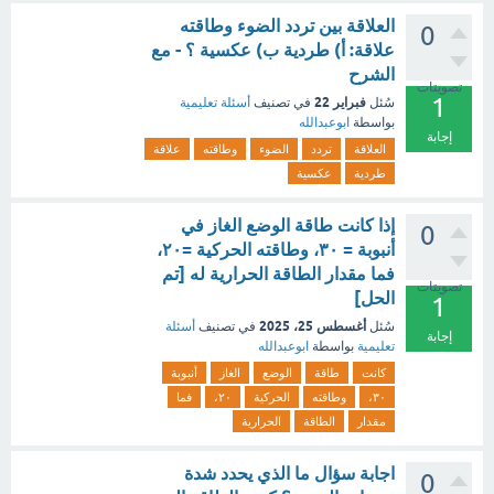
العلاقة بين تردد الضوء وطاقته
0
علاقة: أ) طردية ب) عكسية ؟ - مع
الشرح
تصويتات
1
فبراير 22
سُئل
في تصنيف
أسئلة تعليمية
بواسطة
ابوعبدالله
إجابة
العلاقة
تردد
الضوء
وطاقته
علاقة
طردية
عكسية
إذا كانت طاقة الوضع الغاز في
0
أنبوبة = ٣٠، وطاقته الحركية =٢٠،
فما مقدار الطاقة الحرارية له [تم
تصويتات
الحل]
1
أغسطس 25، 2025
سُئل
في تصنيف
أسئلة
إجابة
تعليمية
بواسطة
ابوعبدالله
كانت
طاقة
الوضع
الغاز
أنبوبة
٣٠،
وطاقته
الحركية
٢٠،
فما
مقدار
الطاقة
الحرارية
اجابة سؤال ما الذي يحدد شدة
0