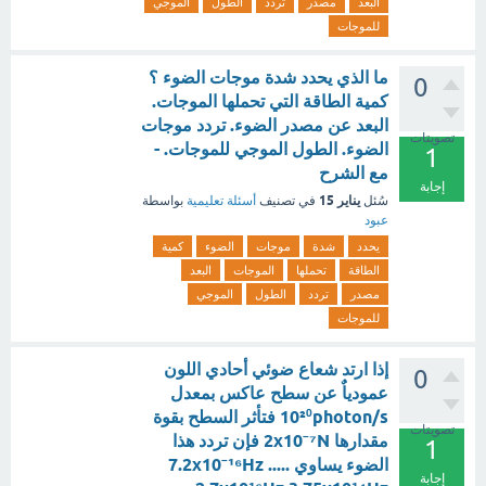
البعد
مصدر
تردد
الطول
الموجي
للموجات
ما الذي يحدد شدة موجات الضوء ؟
0
كمية الطاقة التي تحملها الموجات.
البعد عن مصدر الضوء. تردد موجات
تصويتات
الضوء. الطول الموجي للموجات. -
1
مع الشرح
إجابة
يناير 15
سُئل
في تصنيف
أسئلة تعليمية
بواسطة
عبود
يحدد
شدة
موجات
الضوء
كمية
الطاقة
تحملها
الموجات
البعد
مصدر
تردد
الطول
الموجي
للموجات
إذا ارتد شعاع ضوئي أحادي اللون
0
عمودياٌ عن سطح عاكس بمعدل
10²⁰photon/s فتأثر السطح بقوة
تصويتات
مقدارها 2x10⁻⁷N فإن تردد هذا
1
الضوء يساوي ..... 7.2x10⁻¹⁶Hz
إجابة