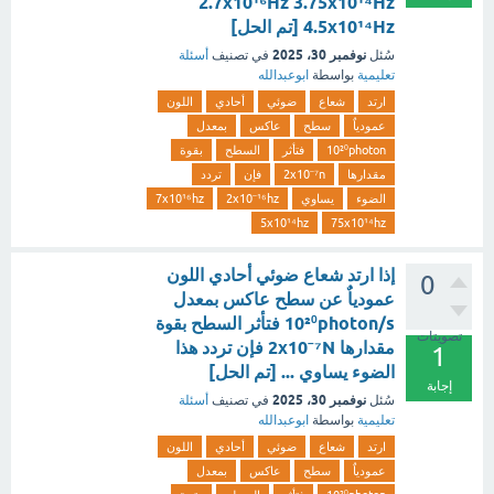
2.7x10¹⁶Hz 3.75x10¹⁴Hz
4.5x10¹⁴Hz [تم الحل]
نوفمبر 30، 2025
سُئل
في تصنيف
أسئلة
تعليمية
بواسطة
ابوعبدالله
ارتد
شعاع
ضوئي
أحادي
اللون
عمودياٌ
سطح
عاكس
بمعدل
10²⁰photon
فتأثر
السطح
بقوة
مقدارها
2x10⁻⁷n
فإن
تردد
الضوء
يساوي
2x10⁻¹⁶hz
7x10¹⁶hz
5x10¹⁴hz
75x10¹⁴hz
إذا ارتد شعاع ضوئي أحادي اللون
0
عمودياٌ عن سطح عاكس بمعدل
10²⁰photon/s فتأثر السطح بقوة
تصويتات
مقدارها 2x10⁻⁷N فإن تردد هذا
1
الضوء يساوي ... [تم الحل]
إجابة
نوفمبر 30، 2025
سُئل
في تصنيف
أسئلة
تعليمية
بواسطة
ابوعبدالله
ارتد
شعاع
ضوئي
أحادي
اللون
عمودياٌ
سطح
عاكس
بمعدل