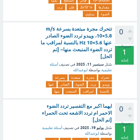
10²⁰photon
فتأثر
السطح
بقوة
مقدارها
2x10⁻⁷n
فإن
تردد
الضوء
يساوي
تتحرك مجرة مبتعدة بسرعة m/s
0
10×5.8، ويبدو تردد الضوء الصادر
عنها Hz 10×5.6 بالنسبة لمراقب ما
تصويتات
تردد الضوء المنبعث منها~ [تم
1
الحل]
إجابة
سبتمبر 11، 2025
سُئل
في تصنيف
أسئلة
تعليمية
بواسطة
ابوعبدالله
تتحرك
مجرة
مبتعدة
بسرعة
ويبدو
تردد
الضوء
الصادر
عنها
بالنسبة
لمراقب
المنبعث
منها
ايهما اكبر مع التفسير تردد الضوء
0
الاحمر ام تردد الاشعه تحت الحمراء
[تم الحل]
تصويتات
1
يوليو 19، 2025
سُئل
في تصنيف
أسئلة تعليمية
بواسطة
ابوعبدالله
إجابة