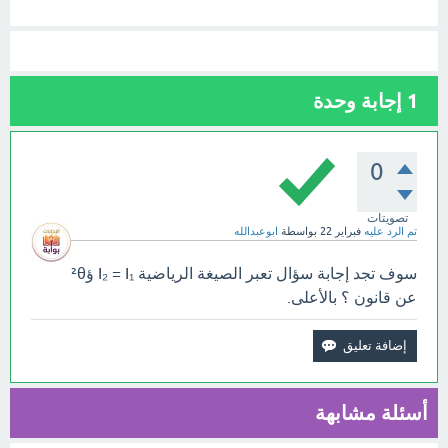
1
إجابة وحدة
0
تصويتات
تم الرد عليه
فبراير 22
بواسطة
ابوعبدالله
سوف تجد إجابة سؤال تعبر الصيغة الرياضية I₂ = I₁ ؤ²θ
عن قانون ؟ بالأعلى.
أسئلة مشابهة