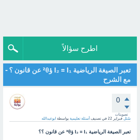
اطرح سؤالاً
تعبر الصيغة الرياضية I₂ = I₁ ؤ²θ عن قانون ؟ -
مع الشرح
0
تصويتات
سُئل
فبراير 22
في تصنيف
أسئلة تعليمية
بواسطة
ابوعبدالله
تعبر الصيغة الرياضية I₂ = I₁ ؤ²θ عن قانون ؟؟