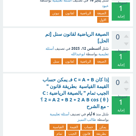
يناير 16
سُئل
في تصنيف
أسئلة تعليمية
بواسطة
تصويتات
عبود
1
الصيغة
الرياضية
لقانون
نيوتن
إجابة
الاول
الصيغة الرياضية لقانون سنل [تم
0
الحل]
أغسطس 12، 2025
سُئل
في تصنيف
أسئلة
تصويتات
تعليمية
بواسطة
ابوعبدالله
1
الصيغة
الرياضية
لقانون
سنل
إجابة
إذا كان C = A + B فـ يمكن حساب
0
القيمة القياسية بطريقة قانون "
الجيب تمام " بالصيغة الرياضية : C
تصويتات
2 = A 2 + B 2 + 2 A B cos ( θ ) ؟
1
- مع الشرح
إجابة
6 أيام
سُئل
منذ
في تصنيف
أسئلة تعليمية
بواسطة
طالب التميز
يمكن
حساب
القيمة
القياسية
بطريقة
قانون
الجيب
تمام