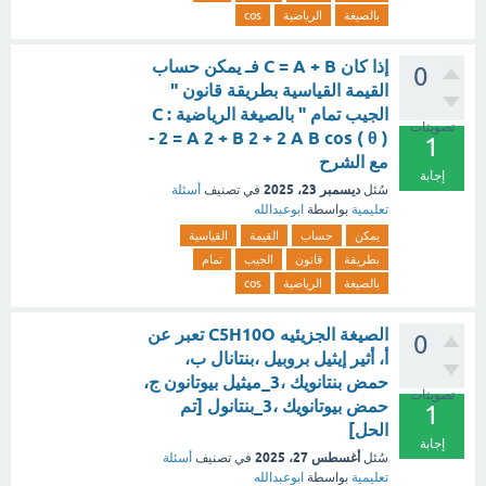
بالصيغة
الرياضية
cos
إذا كان C = A + B فـ يمكن حساب
0
القيمة القياسية بطريقة قانون "
الجيب تمام " بالصيغة الرياضية : C
تصويتات
2 = A 2 + B 2 + 2 A B cos ( θ ) -
1
مع الشرح
إجابة
ديسمبر 23، 2025
سُئل
في تصنيف
أسئلة
تعليمية
بواسطة
ابوعبدالله
يمكن
حساب
القيمة
القياسية
بطريقة
قانون
الجيب
تمام
بالصيغة
الرياضية
cos
الصيغة الجزيئيه C5H10O تعبر عن
0
أ، أثير إيثيل بروبيل ،بنتانال ب،
حمض بنتانويك ،3_ميثيل بيوتانون ج،
تصويتات
حمض بيوتانويك ،3_بنتانول [تم
1
الحل]
إجابة
أغسطس 27، 2025
سُئل
في تصنيف
أسئلة
تعليمية
بواسطة
ابوعبدالله