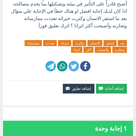
أصبح قادراً على التأثير في بيئته وتشكيلها بما يخدم مصالحه.
اذا كان لديك إجابة افضل او هناك خطأ في الإجابة علي سؤال
بعد ما استقر الانسان وكثرت خبراته تعددت ممارساته
وتجاربه وأصبحت أكثر اتزانا ؟ اترك تعليق فورآ.
بعد
استقر
الانسان
وكثرت
خبراته
تعددت
ممارساته
وتجاربه
وأصبحت
أكثر
اتزانا
1
إجابة وحدة