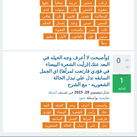
ارتكب
شخص
جريمة
معاقباً
عليها
بعقوبة
الحبس
ثلاث
سنوات
قدم
للمحاكمة
فصدر
قانون
ثان
يعاقب
السجن
خمس
وعند
إصدار
الحكم
ثالث
صدر
وأصبحت
العقوبة
سنتين
فإن
القانون
الأول
يطبق
خطأ
(وأصبحت لا أعرف وجه الحيله في
0
البعد عنك)(رأيت الشعرة البيضاء
في فؤدي فارتعت لمرآها) اي الجمل
تصويتات
السابقه تدل علي تبدل الحالة
1
الشعوريه - مع الشرح
إجابة
ديسمبر 29، 2025
سُئل
في تصنيف
أسئلة
تعليمية
بواسطة
عبود
وأصبحت
أعرف
وجه
الحيله
البعد
عنك
رأيت
الشعرة
البيضاء
فؤدي
فارتعت
لمرآها
الجمل
السابقه
تدل
علي
تبدل
الحالة
الشعوريه