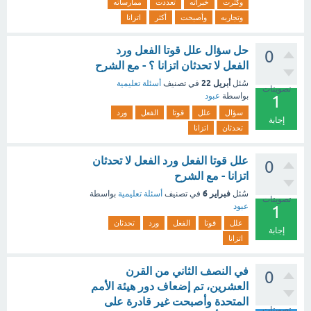
وكثرت
خبراته
تعددت
ممارساته
وتجاربه
وأصبحت
أكثر
اتزانا
حل سؤال علل قوتا الفعل ورد
0
الفعل لا تحدثان اتزانا ؟ - مع الشرح
أبريل 22
سُئل
في تصنيف
أسئلة تعليمية
تصويتات
بواسطة
عبود
1
سؤال
علل
قوتا
الفعل
ورد
إجابة
تحدثان
اتزانا
علل قوتا الفعل ورد الفعل لا تحدثان
0
اتزانا - مع الشرح
فبراير 6
سُئل
في تصنيف
أسئلة تعليمية
بواسطة
تصويتات
عبود
1
علل
قوتا
الفعل
ورد
تحدثان
إجابة
اتزانا
في النصف الثاني من القرن
0
العشرين، تم إضعاف دور هيئة الأمم
المتحدة وأصبحت غير قادرة على
تصويتات