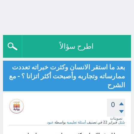
اطرح سؤالاً
بعد ما استقر الانسان وكثرت خبراته تعددت
ممارساته وتجاربه وأصبحت أكثر اتزانا ؟ - مع
الشرح
0
تصويتات
سُئل
فبراير 22
في تصنيف
أسئلة تعليمية
بواسطة
عبود