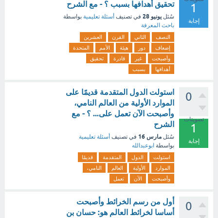
تحقيق أهدافها بسبب ؟ - مع الشرح
1
يونيو 28
سُئل
في تصنيف
أسئلة تعليمية
بواسطة
إجابة
باحث المعرفة
النصف
الثاني
القرن
العشرين
إضعاف
دور
هيئة
الأمم
المتحدة
وأصبحت
غير
قادرة
تحقيق
أهدافها
بسبب
استولت الدول المتقدمة قديمًا على
0
الموارد الأولية من العالم النامي،
وأصبحت الآن تعمل على... ؟ - مع
تصويتات
الشرح
1
مارس 16
سُئل
في تصنيف
أسئلة تعليمية
إجابة
بواسطة
ابوعبدالله
استولت
الدول
المتقدمة
قديمًا
الموارد
الأولية
العالم
النامي،
وأصبحت
الآن
تعمل
أول من رسم الخرائط وأصبحت
0
أساسا لخرائط العالم هو: حسان بن