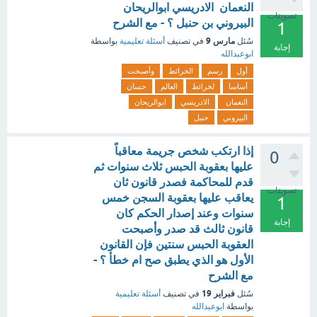
النعمان الادريسي ابوالريحان
تصويتات
البيروني بن حنبل ؟ - مع الشرح
1
مارس 9
سُئل
في تصنيف
أسئلة تعليمية
بواسطة
إجابة
ابوعبدالله
أول
رسم
الخرائط
وأصبحت
أساسا
لخرائط
العالم
حسان
النعمان
الادريسي
ابوالريحان
البيروني
حنبل
إذا ارتكب شخص جريمة معاقباً
0
عليها بعقوبة الحبس ثلاث سنوات ثم
قدم للمحاكمة فصدر قانون ثان
تصويتات
يعاقب عليها بعقوبة السجن خمس
1
سنوات وعند إصدار الحكم كان
إجابة
قانون ثالث قد صدر وأصبحت
العقوبة الحبس سنتين فإن القانون
الأول هو الذي يطبق صح ام خطأ ؟ -
مع الشرح
فبراير 19
سُئل
في تصنيف
أسئلة تعليمية
بواسطة
ابوعبدالله