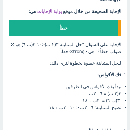
الإجابة الصحيحة من خلال موقع
بوابة الإجابات
هي:
خطأ
الإجابة على السؤال "حل المتباينة ٣(٢-ب)<١٠-٣(ب-٦) هو ∅
صواب خطأ؟" هي <strong>خطأ.
لنحل المتباينة خطوة بخطوة لنرى ذلك:
فك الأقواس:
نبدأ بفك الأقواس في الطرفين:
٣(٢-ب) = ٦ - ٣ب
-٣(ب-٦) = -٣ب + ١٨
تصبح المتباينة: ٦ - ٣ب < ١٠ - ٣ب + ١٨