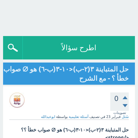
اطرح سؤالاً
حل المتباينة ٣(٢-ب)<١٠-٣(ب-٦) هو ∅ صواب
خطأ ؟ - مع الشرح
0
تصويتات
سُئل
فبراير 23
في تصنيف
أسئلة تعليمية
بواسطة
ابوعبدالله
حل المتباينة ٣(٢-ب)<١٠-٣(ب-٦) هو ∅ صواب خطأ ؟؟
</strong>