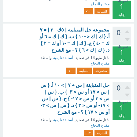
تصويتات
مفتاح النجاح
1
المتباينة
١٠-
إجابة
مجموعة حل المتباينة | ٥ك - ٣ | = ٧
0
أ. { ك | ك < -١٠ } ب. { ك | ك = ٦ أو
ك = -٤ } ج. { ك | ك = -١ أو ك = ٢ }
تصويتات
د. { ك | ك > ٦ } ؟ - مع الشرح
1
مايو 14
سُئل
في تصنيف
أسئلة تعليمية
بواسطة
إجابة
مفتاح النجاح
مجموعة
المتباينة
-١٠
حل المتباينة | س + ٧ | > ١٠ أ. { س
0
| س > ١٧ أو س < ٣- } ب. { س |
س > ٣ أو س < ١٧- } ج. { س | س
تصويتات
> ١٧- أو س < ٣ } د. { س | س > ٣-
1
أو س < ١٧ } ؟ - مع الشرح
إجابة
مايو 14
سُئل
في تصنيف
أسئلة تعليمية
بواسطة
مفتاح النجاح
المتباينة
١٧-