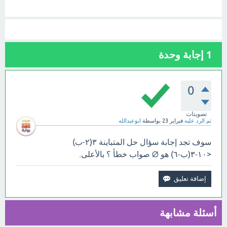
1
إجابة وحدة
0
تصويتات
تم الرد عليه
فبراير 23
بواسطة
ابوعبدالله
سوف تجد إجابة سؤال حل المتباينة ٣(٢-ب)
<١٠-٣(ب-٦) هو ∅ صواب خطأ ؟ بالأعلى.
أسئلة مشابهة