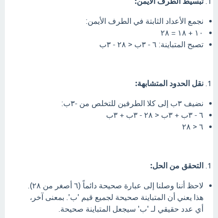
تبسيط الطرف الأيمن:
نجمع الأعداد الثابتة في الطرف الأيمن:
١٠ + ١٨ = ٢٨
تصبح المتباينة: ٦ - ٣ب < ٢٨ - ٣ب
نقل الحدود المتشابهة:
نضيف ٣ب إلى كلا الطرفين للتخلص من -٣ب:
٦ - ٣ب + ٣ب < ٢٨ - ٣ب + ٣ب
٦ < ٢٨
التحقق من الحل:
لاحظ أننا وصلنا إلى عبارة صحيحة دائماً (٦ أصغر من ٢٨).
هذا يعني أن المتباينة صحيحة لجميع قيم 'ب'. بمعنى آخر،
أي عدد حقيقي لـ 'ب' سيجعل المتباينة صحيحة.