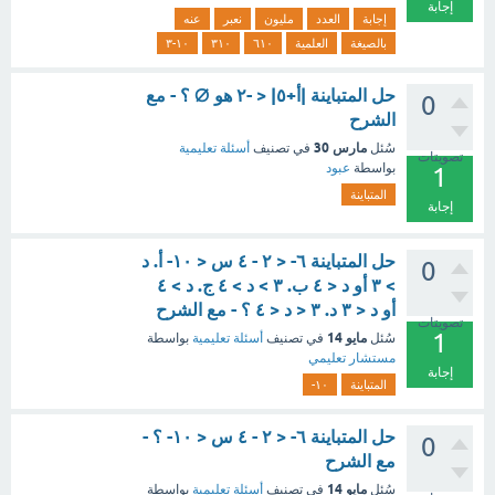
إجابة
إجابة
العدد
مليون
نعبر
عنه
بالصيغة
العلمية
٦١٠
٣١٠
١٠-٣
حل المتباينة |أ+٥| < -٢ هو ∅ ؟ - مع
0
الشرح
مارس 30
سُئل
في تصنيف
أسئلة تعليمية
تصويتات
بواسطة
عبود
1
المتباينة
إجابة
حل المتباينة ٦- < ٢ - ٤ س < ١٠- أ. د
0
> ٣ أو د < ٤ ب. ٣ > د > ٤ ج. د > ٤
أو د < ٣ د. ٣ < د < ٤ ؟ - مع الشرح
تصويتات
1
مايو 14
سُئل
في تصنيف
أسئلة تعليمية
بواسطة
مستشار تعليمي
إجابة
المتباينة
١٠-
حل المتباينة ٦- < ٢ - ٤ س < ١٠- ؟ -
0
مع الشرح
مايو 14
سُئل
في تصنيف
أسئلة تعليمية
بواسطة