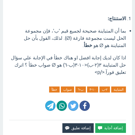
الاستنتاج:
بما أن المتباينة صحيحة لجميع قيم 'ب'، فإن مجموعة
الحل ليست مجموعة فارغة (∅). لذلك، القول بأن حل
المتباينة هو ∅ هو
خطأ
.
اذا كان لديك إجابة افضل او هناك خطأ في الإجابة علي سؤال
حل المتباينة ٣(٢-ب)<١٠-٣(ب-٦) هو ∅ صواب خطأ ؟ اترك
تعليق فورآ.</p>
المتباينة
٢-ب
١٠-٣
ب-٦
صواب
خطأ