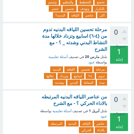
تخضع
للتخطيط
والتنظيم
وتتسم
بالتكرار
وتهدف
تحسين
عنصر
اكثر
عناصر
اللياقه
البدنيه؟
مرحلة تحسين اللياقه البدنيه تدوم
0
من (٤-٦) اسابيع وتزداد خلالها مدة
النشاط البدني وشدته _ ؟ - مع
تصويتات
الشرح
1
مارس 20
سُئل
في تصنيف
أسئلة تعليمية
إجابة
بواسطة
عبود
مرحلة
تحسين
اللياقه
البدنيه
تدوم
٤-٦
اسابيع
وتزداد
خلالها
مدة
النشاط
البدني
وشدته
من عناصر اللياقه البدنيه المرتبطه
0
بالاداء الحركي ؟ - مع الشرح
أبريل 1
سُئل
في تصنيف
أسئلة تعليمية
بواسطة
تصويتات
عبود
1
عناصر
اللياقه
البدنيه
المرتبطه
إجابة
بالاداء
الحركي