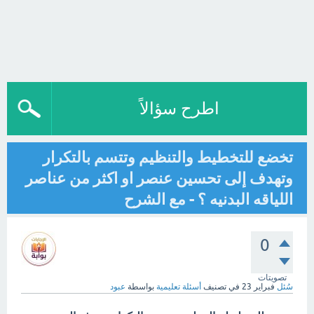
اطرح سؤالاً
تخضع للتخطيط والتنظيم وتتسم بالتكرار
وتهدف إلى تحسين عنصر او اكثر من عناصر
اللياقه البدنيه ؟ - مع الشرح
0
تصويتات
سُئل
فبراير 23
في تصنيف
أسئلة تعليمية
بواسطة
عبود