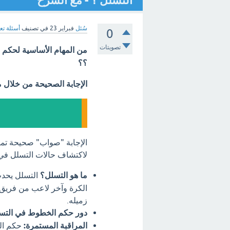
التسلل ؟ - مع الشرح
سُئل
فبراير 23
في تصنيف
أسئلة تع
0
تصويتات
من المهام الأساسية لحكم 
؟؟
الإجابة الصحيحة من خلال 
الإجابة "صواب" صحيحة تمام
لاكتشاف حالات التسلل في
ما هو التسلل؟
التسلل يحد
الكرة وآخر لاعب من فريق ا
زميله.
دور حكم الخطوط في التس
المراقبة المستمرة:
حكم الخ