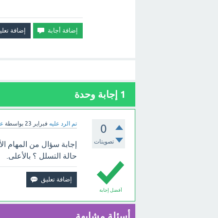
1
إجابة وحدة
تم الرد عليه
فبراير 23
بواسطة
عب
0
تصويتات
إجابة سؤال من المهام ا
حالة التسلل ؟ بالأعلى.
أفضل إجابة
أسئلة مشابهة