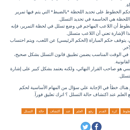
ة.
كم الخطوط على تحديد اللحظة *بالضبط* التي يتم فيها تمرير
اللحظة هي الحاسمة في تحديد التسلل.
طوط أن اللاعب المهاجم في وضع تسلل في لحظة التمرير، فإنه
ا الإشارة تعني أن اللاعب متسلل.
، يتوقف حكم المباراة (الحكم الرئيسي) عن اللعب، ويتم احتساب
خر.
 في الوقت المناسب يضمن تطبيق قانون التسلل بشكل صحيح،
قانونية.
سي هو صاحب القرار النهائي، ولكنه يعتمد بشكل كبير على إشارة
تسلل.
و هناك خطأ في الإجابة علي سؤال من المهام الأساسية لحكم
لعلم عند اكتشاف حالة التسلل ؟ اترك تعليق فورآ.
طوط
كرة
القدم
رفع
العلم
عند
اكتشاف
حالة
التسلل