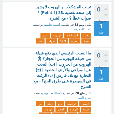
تجنب المشكلات و الهروب لا يشير
0
إلى صحة نفسية .28 (1 Point) *
صواب خطأ ؟ - مع الشرح
تصويتات
1
يونيو 12
سُئل
في تصنيف
أسئلة تعليمية
بواسطة
باحث المعرفة
إجابة
تجنب
المشكلات
الهروب
يشير
صحة
نفسية
point
صواب
خطأ
ما السبب الرئيسي الذي دفع قبيلة
0
بني حنيفة للهجرة من الحجاز؟ (أ)
الهروب من الحروب | (ب) البحث
تصويتات
عن المراعي والأرض الخصبة | (ج)
1
التجارة مع بلاد فارس | (د) الرغبة
إجابة
في السيطرة على طرق الحج؟ - مع
الشرح
مايو 20
سُئل
في تصنيف
أسئلة تعليمية
بواسطة
منارة العلم
السبب
الرئيسي
دفع
قبيلة
بني
حنيفة
للهجرة
الحجاز
الهروب