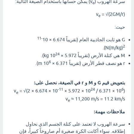
سرعة الهروب (v
) يمكن حسابها باستخدام الصيغة التالية:
e
v
= √(2GM/r)
e
حيث:
-11
G هو ثابت الجاذبية العام (تقريباً 6.674 × 10
2
).
N(m/kg)
24
M هي كتلة الأرض (تقريباً 5.972 × 10
kg).
6
r هو نصف قطر الأرض (تقريباً 6.371 × 10
m).
بتعويض قيم G و M و r في الصيغة، نحصل على:
-11
24
6
v
= √(2 × 6.674 × 10
× 5.972 × 10
/ 6.371 × 10
)
e
v
≈ 11,200 m/s = 11.2 km/s
e
ملاحظات مهمة:
سرعة الهروب لا تعتمد على كتلة الجسم الذي نحاول
إطلاقه. سواء أكانت الكرة صغيرة أم صاروخاً كبيراً، فإن