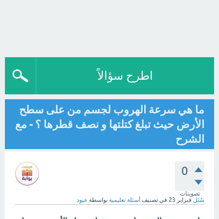
اطرح سؤالاً
ما هي سرعة الهروب لجسم من على سطح
الأرض حيث تبلغ كتلتها و نصف قطرها ؟ - مع
الشرح
0
تصويتات
سُئل
فبراير 23
في تصنيف
أسئلة تعليمية
بواسطة
عبود