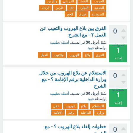
الحروب
البحث
المراعي
والأرض
الخصبة
التجارة
بلاد
فارس
الرغبة
السيطرة
طرق
الحج
الفرق بين بلاغ الهروب والتغيب عن
0
العمل ؟ - مع الشرح
أبريل 30
سُئل
في تصنيف
أسئلة تعليمية
تصويتات
بواسطة
عبود
1
الفرق
بلاغ
الهروب
والتغيب
العمل
إجابة
الاستعلام عن بلاغ الهروب من خلال
0
وزارة الداخلية برقم الإقامة ؟ - مع
الشرح
تصويتات
1
أبريل 30
سُئل
في تصنيف
أسئلة تعليمية
بواسطة
عبود
إجابة
الاستعلام
بلاغ
الهروب
خلال
وزارة
الداخلية
برقم
الإقامة
خطوات إلغاء بلاغ الهروب ؟ - مع
0