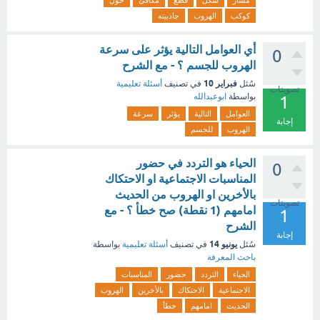
مسار
شكل
قطع
مكافئ
حول
كوكب
الهروب
جاذبيته
أي العوامل التالية يؤثر على سرعة
0
الهروب للجسم ؟ - مع الشرح
فبراير 10
سُئل
في تصنيف
أسئلة تعليمية
تصويتات
بواسطة
ابوعبدالله
1
العوامل
التالية
يؤثر
سرعة
إجابة
الهروب
للجسم
الحياء هو التردد في حضور
0
المناسبات الاجتماعية او الاحتكاك
بالأخرين او الهروب من الحديث
تصويتات
امامهم (1 نقطة) صح خطأ ؟ - مع
1
الشرح
إجابة
يونيو 14
سُئل
في تصنيف
أسئلة تعليمية
بواسطة
باحث المعرفة
الحياء
التردد
حضور
المناسبات
الاجتماعية
الاحتكاك
بالأخرين
الهروب
الحديث
امامهم
خطأ