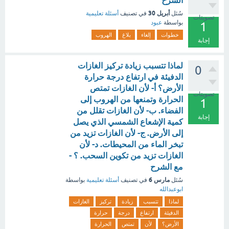
الشرح
أبريل 30
سُئل
في تصنيف
أسئلة تعليمية
تصويتات
بواسطة
عبود
1
خطوات
إلغاء
بلاغ
الهروب
إجابة
لماذا تتسبب زيادة تركيز الغازات
0
الدفيئة في ارتفاع درجة حرارة
الأرض؟ أ- لأن الغازات تمتص
تصويتات
الحرارة وتمنعها من الهروب إلى
1
الفضاء. ب- لأن الغازات تقلل من
إجابة
كمية الإشعاع الشمسي الذي يصل
إلى الأرض. ج- لأن الغازات تزيد من
تبخر الماء من المحيطات. د- لأن
الغازات تزيد من تكوين السحب. ؟ -
مع الشرح
مارس 6
سُئل
في تصنيف
أسئلة تعليمية
بواسطة
ابوعبدالله
لماذا
تتسبب
زيادة
تركيز
الغازات
الدفيئة
ارتفاع
درجة
حرارة
الأرض؟
لأن
تمتص
الحرارة