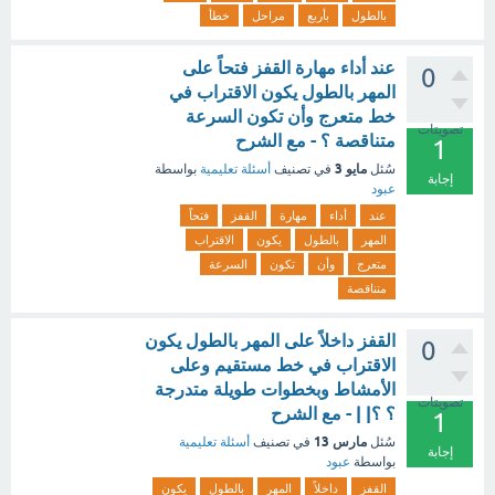
بالطول
بأربع
مراحل
خطأ
عند أداء مهارة القفز فتحاً على
0
المهر بالطول يكون الاقتراب في
خط متعرج وأن تكون السرعة
تصويتات
متناقصة ؟ - مع الشرح
1
مايو 3
سُئل
في تصنيف
أسئلة تعليمية
بواسطة
إجابة
عبود
عند
أداء
مهارة
القفز
فتحاً
المهر
بالطول
يكون
الاقتراب
متعرج
وأن
تكون
السرعة
متناقصة
القفز داخلاً على المهر بالطول يكون
0
الاقتراب في خط مستقيم وعلى
الأمشاط وبخطوات طويلة متدرجة
تصويتات
؟ ؟| | - مع الشرح
1
مارس 13
سُئل
في تصنيف
أسئلة تعليمية
إجابة
بواسطة
عبود
القفز
داخلاً
المهر
بالطول
يكون