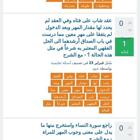
وبخطوات
طويلة
متدرجة
عقد شاب على فتاه وفي العقد لم
0
يحدد لها مقدار المهر وبعد الدخول
لم يتفقا على مهر معين مما درست
تصويتات
في باب الصداق أرشدهما الى الحل
1
الفقهي المعتبر به شرعاً في مثل
إجابة
هذه الحالة ؟ - مع الشرح
فبراير 23
سُئل
في تصنيف
أسئلة تعليمية
بواسطة
عبود
عقد
شاب
فتاه
وفي
العقد
يحدد
لها
مقدار
المهر
وبعد
الدخول
يتفقا
مهر
معين
مما
درست
باب
الصداق
أرشدهما
الحل
الفقهي
المعتبر
شرعاً
مثل
الحالة
راجع سورة النساء واستخرج منها ما
0
يدل على معنى وجوب المهر للمراة
- مع الشرح