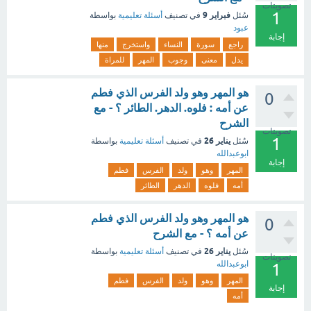
تصويتات
1
فبراير 9
سُئل
في تصنيف
أسئلة تعليمية
بواسطة
عبود
إجابة
راجع
سورة
النساء
واستخرج
منها
يدل
معنى
وجوب
المهر
للمراة
هو المهر وهو ولد الفرس الذي فطم
0
عن أمه : فلوه. الدهر. الطائر ؟ - مع
الشرح
تصويتات
1
يناير 26
سُئل
في تصنيف
أسئلة تعليمية
بواسطة
ابوعبدالله
إجابة
المهر
وهو
ولد
الفرس
فطم
أمه
فلوه
الدهر
الطائر
هو المهر وهو ولد الفرس الذي فطم
0
عن أمه ؟ - مع الشرح
يناير 26
سُئل
في تصنيف
أسئلة تعليمية
بواسطة
تصويتات
ابوعبدالله
1
المهر
وهو
ولد
الفرس
فطم
إجابة
أمه