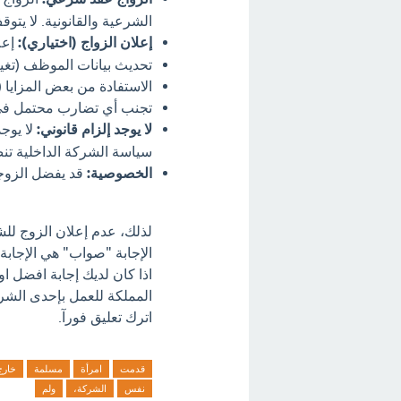
الشرعية والقانونية. لا يت
إعلان الزواج (اختياري):
إعل
تحديث بيانات الموظف (تغيير
الاستفادة من بعض المزايا (
تجنب أي تضارب محتمل في ا
لا يوجد إلزام قانوني:
لا يوج
سياسة الشركة الداخلية تن
الخصوصية:
قد يفضل الزوجا
لذلك، عدم إعلان الزوج للش
الإجابة "صواب" هي الإجابة
اذا كان لديك إجابة افضل 
المملكة للعمل بإحدى الش
اترك تعليق فورآ.
قدمت
امرأة
مسلمة
خارج
نفس
الشركة،
ولم