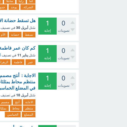
كما
رأينا
سابقًا
ي
الشركة،
يوجد
جدو
هل تسقط حضانة الأم
1
0
أبريل 30
سُئل
في تصنيف
تصويتات
إجابة
تسقط
حضانة
الأم
كم كان عمر فاطمة ا
1
0
يناير 11
سُئل
في تصنيف
أ
تصويتات
إجابة
عمر
فاطمة
الزهراء
الاجابة : أنتج مصم
1
0
منتظم محاط بمثلثات 
تصويتات
إجابة
في المضلع الخماسي
أبريل 10
سُئل
في تصنيف
الاجابة
أنتج
مصمم
منتظم
محاط
بمثلثا
المضلع
الخماسي