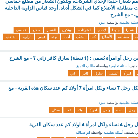
مم شعارا جديدا لإحدي الشركات، ويتكون الشعار من مضلع خماسي
متطابقة الأضلاع كما في الشكل أدناه. أوجد قياس الزاوية الداخلية
. - مع الشرح
سئلة تعليمية
بواسطة
عبود
شعارا
جديدا
لإحدي
الشركات،
ويتكون
الشعار
مضلع
خماسي
ت
متطابقة
الأضلاع
كما
الشكل
أدناه
أوجد
قياس
الزاوية
الداخلية
ُسمى : (1 نقطة) سارق كافر زاني ؟ - مع الشرح
صنيف
أسئلة تعليمية
بواسطة
طالب التميز
امرأة
يُسمى
سارق
كافر
زاني
في القرية 7 رجال لكل رجل 7 نساء ولكل امرأة 7 أولاد كم عدد سكان هذه القرية - مع
سئلة تعليمية
بواسطة
عبود
رجل
نساء
ولكل
امرأة
أولاد
عدد
سكان
 تصنيف
أسئلة تعليمية
بواسطة
ابوعبدالله