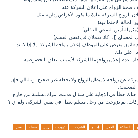
وقف صحة الزواج على إعلان الشركة عنه.
ان الزواج للشركة عادةً ما يكون لأغراض إدارية مثل:
 الحالة الاجتماعية).
مثل التأمين الصحي العائلي).
لمصالح (إذا كانا يعملان في نفس القسم).
د قانون يفرض على الموظف إعلان زواجه للشركة، إلا إذا كانت
ص على ذلك.
ن عدم إعلان زواجهما للشركة لأسباب تتعلق بالخصوصية.
ركة عن زواجه لا يبطل الزواج ولا يجعله غير صحيح، وبالتالي فإن
 الصحيحة.
او هناك خطأ في الإجابة علي سؤال قدمت امرأة مسلمة من خارج
ركات، ثم تزوجت من رجل مسلم يعمل في نفس الشركة، ولم ي ؟
المملكة
للعمل
بإحدى
الشركات،
تزوجت
رجل
مسلم
يعمل