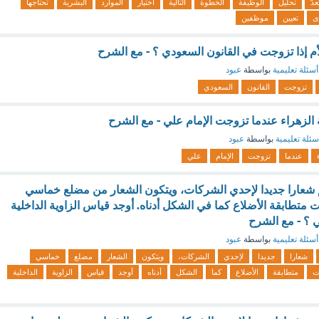
ُعدّ
تحليل
الوظيفة
الخطوة
التالية
اختيار
الموارد
البشرية
تحتاجها
ى
تعيين
موظفين
 إذا تزوجت في القانون السعودي ؟ - مع الشرح
أسئلة تعليمية
بواسطة
عبود
تزوجت
القانون
السعودي
لزهراء عندما تزوجت الإمام علي - مع الشرح
سئلة تعليمية
بواسطة
عبود
عندما
تزوجت
الإمام
علي
م شعارا جديدا لإحدي الشركات، ويتكون الشعار من مضلع خماسي
متطابقة الأضلاع كما في الشكل أدناه. أوجد قياس الزاوية الداخلية
 ؟ - مع الشرح
أسئلة تعليمية
بواسطة
عبود
شعارا
جديدا
لإحدي
الشركات،
ويتكون
الشعار
مضلع
خماسي
ت
متطابقة
الأضلاع
كما
الشكل
أدناه
أوجد
قياس
الزاوية
الداخلية