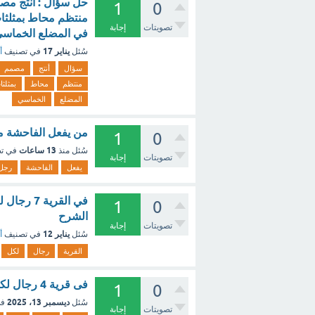
حل سؤال : أنتج مص
1
0
منتظم محاط بمثلثات 
تصويتات
إجابة
في المضلع الخماسي
يناير 17
سُئل
في تصنيف
أ
سؤال
أنتج
مصمم
منتظم
محاط
بمثلثا
المضلع
الخماسي
من يفعل الفاحشة من رجل أو امرأة ي
1
0
13 ساعات
سُئل
منذ
في ت
تصويتات
إجابة
يفعل
الفاحشة
رجل
1
0
الشرح
تصويتات
إجابة
يناير 12
سُئل
في تصنيف
أ
القرية
رجال
لكل
فى قرية 4 رجال لكل رجل 4 نساء ولكل امرأة 4 اولاد كم عدد سكان القرية
1
0
ديسمبر 13، 2025
سُئل
في
تصويتات
إجابة