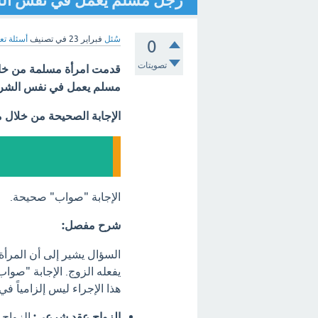
رجل مسلم يعمل في نفس الشر
سُئل
فبراير 23
في تصنيف
أسئلة تع
0
تصويتات
قدمت امرأة مسلمة من خار
مسلم يعمل في نفس الشرك
الإجابة الصحيحة من خلال 
الإجابة "صواب" صحيحة.
شرح مفصل:
السؤال يشير إلى أن المرأة
يفعله الزوج. الإجابة "صواب
هذا الإجراء ليس إلزامياً ف
الزواج عقد شرعي:
الزواج 