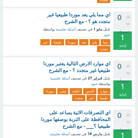
متجدد
اي مما يلي يعد موردا طبيعيا غير
0
متجدد هو ؟ - مع الشرح
مايو 1
سُئل
في تصنيف
أسئلة تعليمية
بواسطة
تصويتات
عبود
1
مما
يلي
يعد
موردا
طبيعيا
غير
إجابة
متجدد
اي موارد الارض التالية يعتبر موردا
0
طبيعيا غير متجدد ؟ - مع الشرح
فبراير 27
سُئل
في تصنيف
أسئلة تعليمية
تصويتات
بواسطة
عبود
1
موارد
الارض
التالية
يعتبر
موردا
إجابة
طبيعيا
غير
متجدد
اي التصرفات الاتية يساعد على
0
المحافظة على التربة بوصفها موردا
طبيعيا ؟___ - مع الشرح
تصويتات
1
مارس 19
سُئل
في تصنيف
أسئلة تعليمية