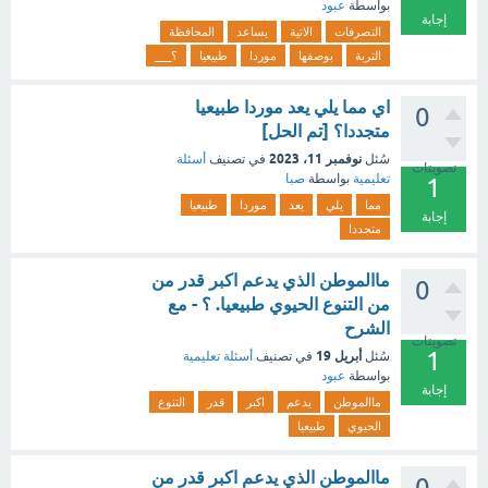
بواسطة
عبود
إجابة
التصرفات
الاتية
يساعد
المحافظة
التربة
بوصفها
موردا
طبيعيا
؟___
اي مما يلي يعد موردا طبيعيا
0
متجددا؟ [تم الحل]
نوفمبر 11، 2023
سُئل
في تصنيف
أسئلة
تصويتات
تعليمية
بواسطة
صبا
1
مما
يلي
يعد
موردا
طبيعيا
إجابة
متجددا
ماالموطن الذي يدعم اكبر قدر من
0
من التنوع الحيوي طبيعيا. ؟ - مع
الشرح
تصويتات
1
أبريل 19
سُئل
في تصنيف
أسئلة تعليمية
بواسطة
عبود
إجابة
ماالموطن
يدعم
اكبر
قدر
التنوع
الحيوي
طبيعيا
ماالموطن الذي يدعم اكبر قدر من
0