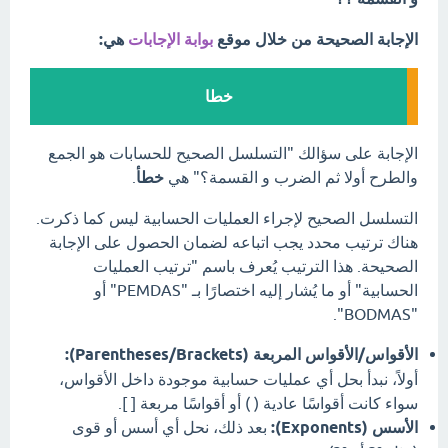
الإجابة الصحيحة من خلال موقع
بوابة الإجابات
هي:
خطا
الإجابة على سؤالك "التسلسل الصحيح للحسابات هو الجمع
والطرح أولا ثم الضرب و القسمة؟" هي
خطأ
.
التسلسل الصحيح لإجراء العمليات الحسابية ليس كما ذكرت.
هناك ترتيب محدد يجب اتباعه لضمان الحصول على الإجابة
الصحيحة. هذا الترتيب يُعرف باسم "ترتيب العمليات
الحسابية" أو ما يُشار إليه اختصارًا بـ "PEMDAS" أو
"BODMAS".
الأقواس/الأقواس المربعة (Parentheses/Brackets):
أولاً، نبدأ بحل أي عمليات حسابية موجودة داخل الأقواس،
سواء كانت أقواسًا عادية ( ) أو أقواسًا مربعة [ ].
الأسس (Exponents):
بعد ذلك، نحل أي أسس أو قوى