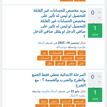
يزيد مخصص للحسابات غير القابلة
0
للتحصيل او ليس له تأثير على
مخصص الحسابات غير القابلة
تصويتات
للتحصيل او ليس له تاثير على
1
صافي الدخل او يقلل صافي الدخل
إجابة
؟
ديسمبر 16، 2025
سُئل
في تصنيف
أسئلة
تعليمية
بواسطة
ابوعبدالله
يزيد
مخصص
للحسابات
غير
القابلة
للتحصيل
تأثير
الحسابات
تاثير
صافي
الدخل
يقلل
المرحلة الابتدائية تعطي فقط الجمع
0
والطرح والضرب والقسمة ؟ - مع
الشرح
تصويتات
1
مايو 25
سُئل
في تصنيف
أسئلة تعليمية
بواسطة
معلمة الأجيال
إجابة
المرحلة
الابتدائية
تعطي
فقط
الجمع
والطرح
والضرب
والقسمة