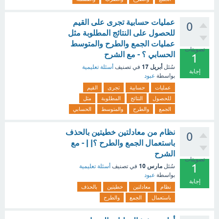
عمليات حسابية تجرى على القيم
0
للحصول على النتائج المطلوبة مثل
عمليات الجمع والطرح والمتوسط
تصويتات
الحسابي ؟ - مع الشرح
1
أبريل 17
سُئل
في تصنيف
أسئلة تعليمية
إجابة
بواسطة
عبود
عمليات
حسابية
تجرى
القيم
للحصول
النتائج
المطلوبة
مثل
الجمع
والطرح
والمتوسط
الحسابي
نظام من معادلتين خطيتين بالحذف
0
باستعمال الجمع والطرح ؟| | - مع
الشرح
تصويتات
1
مارس 10
سُئل
في تصنيف
أسئلة تعليمية
بواسطة
عبود
إجابة
نظام
معادلتين
خطيتين
بالحذف
باستعمال
الجمع
والطرح