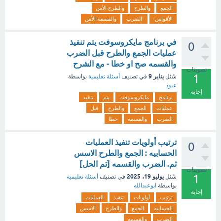
الجمع
والطرح
والطرح-الأس
الأقواس-
-الضرب
والقسمة-الأس
في برنامج مايكروسوفت يتم تنفيذ
0
عمليات الجمع والطرح قبل الضرب
والقسمه صح او خطا - مع الشرح
تصويتات
1
يناير 9
سُئل
في تصنيف
أسئلة تعليمية
بواسطة
عبود
إجابة
برنامج
مايكروسوفت
يتم
تنفيذ
عمليات
الجمع
والطرح
قبل
الضرب
والقسمه
خطا
ترتيب أولويات تنفيذ العمليات
0
الحسابيه : الجمع والطرح الاسس
ثم. الضرب والقسمه [تم الحل]
تصويتات
1
يوليو 19، 2025
سُئل
في تصنيف
أسئلة تعليمية
بواسطة
ابوعبدالله
إجابة
ترتيب
أولويات
تنفيذ
العمليات
الحسابيه
الجمع
والطرح
الاسس
الضرب
والقسمه