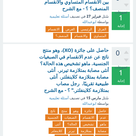
بين الانقسام المتساوي والانقسام
المنصف؟ ؟ - مع الشرح
تصويتات
1
فبراير 27
سُئل
في تصنيف
أسئلة تعليمية
بواسطة
ابوعبدالله
إجابة
الفرق
الرئيسي
الغرض
الانقسام
المتساوي
والانقسام
المنصف؟
حاصل على جائزة (XO)، وهو منتج
0
ناتج عن عدم الانقسام في الصبغيات
الجنسية. ماهو تشخيص هذه الحالة؟
تصويتات
أنثى مصابة بمتلازمة تيرنر. أنثى
1
مصابة بمتلازمة كلاينفلتر. أنثى
إجابة
طبيعية تقريبًا. رجل مصاب
بمتلازمة كلاينفلتر." ؟ - مع الشرح
مارس 15
سُئل
في تصنيف
أسئلة تعليمية
بواسطة
ابوعبدالله
حاصل
جائزة
وهو
منتج
ناتج
عدم
الانقسام
الصبغيات
الجنسية
ماهو
تشخيص
الحالة؟
أنثى
مصابة
بمتلازمة
تيرنر
كلاينفلتر