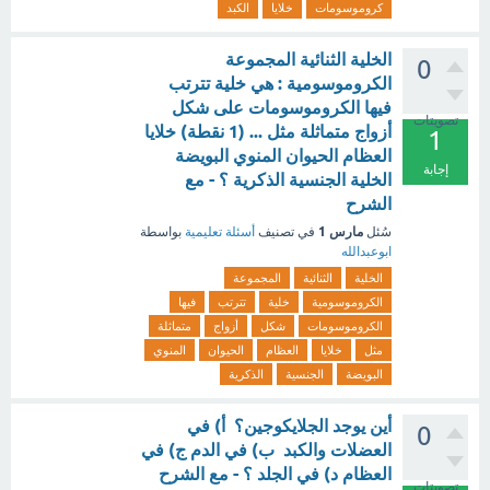
كروموسومات
خلايا
الكبد
الخلية الثنائية المجموعة
0
الكروموسومية : هي خلية تترتب
فيها الكروموسومات على شكل
تصويتات
أزواج متماثلة مثل ... (1 نقطة) خلايا
1
العظام الحيوان المنوي البويضة
إجابة
الخلية الجنسية الذكرية ؟ - مع
الشرح
مارس 1
سُئل
في تصنيف
أسئلة تعليمية
بواسطة
ابوعبدالله
الخلية
الثنائية
المجموعة
الكروموسومية
خلية
تترتب
فيها
الكروموسومات
شكل
أزواج
متماثلة
مثل
خلايا
العظام
الحيوان
المنوي
البويضة
الجنسية
الذكرية
أين يوجد الجلايكوجين؟ أ) في
0
العضلات والكبد ب) في الدم ج) في
العظام د) في الجلد ؟ - مع الشرح
تصويتات