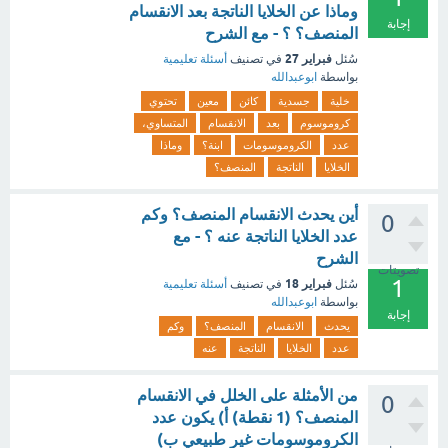
وماذا عن الخلايا الناتجة بعد الانقسام
إجابة
المنصف؟ ؟ - مع الشرح
فبراير 27
سُئل
في تصنيف
أسئلة تعليمية
بواسطة
ابوعبدالله
خلية
جسدية
كائن
معين
تحتوي
كروموسوم
بعد
الانقسام
المتساوي،
عدد
الكروموسومات
ابنة؟
وماذا
الخلايا
الناتجة
المنصف؟
أين يحدث الانقسام المنصف؟ وكم
0
عدد الخلايا الناتجة عنه ؟ - مع
الشرح
تصويتات
1
فبراير 18
سُئل
في تصنيف
أسئلة تعليمية
بواسطة
ابوعبدالله
إجابة
يحدث
الانقسام
المنصف؟
وكم
عدد
الخلايا
الناتجة
عنه
من الأمثلة على الخلل في الانقسام
0
المنصف؟ (1 نقطة) أ) يكون عدد
الكروموسومات غير طبيعي ب)