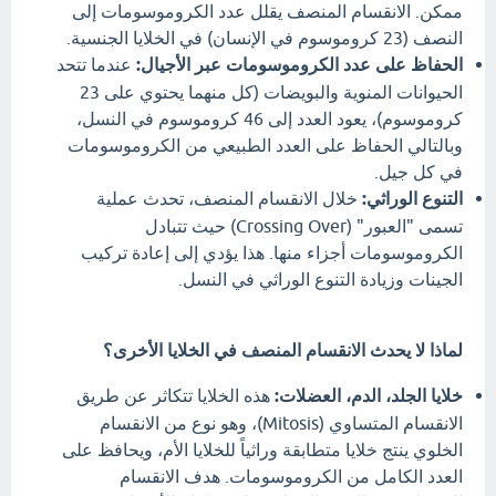
ممكن. الانقسام المنصف يقلل عدد الكروموسومات إلى
النصف (23 كروموسوم في الإنسان) في الخلايا الجنسية.
الحفاظ على عدد الكروموسومات عبر الأجيال:
عندما تتحد
الحيوانات المنوية والبويضات (كل منهما يحتوي على 23
كروموسوم)، يعود العدد إلى 46 كروموسوم في النسل،
وبالتالي الحفاظ على العدد الطبيعي من الكروموسومات
في كل جيل.
التنوع الوراثي:
خلال الانقسام المنصف، تحدث عملية
تسمى "العبور" (Crossing Over) حيث تتبادل
الكروموسومات أجزاء منها. هذا يؤدي إلى إعادة تركيب
الجينات وزيادة التنوع الوراثي في النسل.
لماذا لا يحدث الانقسام المنصف في الخلايا الأخرى؟
خلايا الجلد، الدم، العضلات:
هذه الخلايا تتكاثر عن طريق
الانقسام المتساوي (Mitosis)، وهو نوع من الانقسام
الخلوي ينتج خلايا متطابقة وراثياً للخلايا الأم، ويحافظ على
العدد الكامل من الكروموسومات. هدف الانقسام