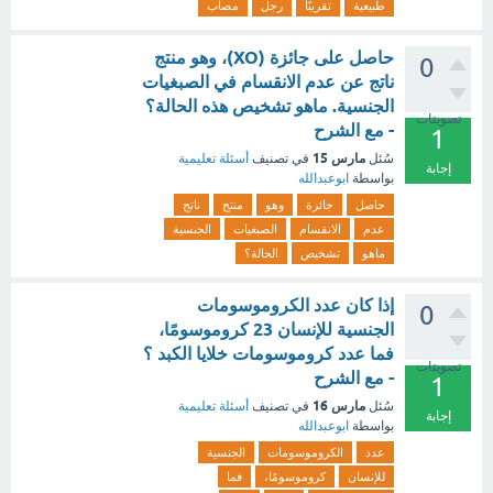
طبيعية
تقريبًا
رجل
مصاب
حاصل على جائزة (XO)، وهو منتج
0
ناتج عن عدم الانقسام في الصبغيات
الجنسية. ماهو تشخيص هذه الحالة؟
تصويتات
- مع الشرح
1
مارس 15
سُئل
في تصنيف
أسئلة تعليمية
إجابة
بواسطة
ابوعبدالله
حاصل
جائزة
وهو
منتج
ناتج
عدم
الانقسام
الصبغيات
الجنسية
ماهو
تشخيص
الحالة؟
إذا كان عدد الكروموسومات
0
الجنسية للإنسان 23 كروموسومًا،
فما عدد كروموسومات خلايا الكبد ؟
تصويتات
- مع الشرح
1
مارس 16
سُئل
في تصنيف
أسئلة تعليمية
إجابة
بواسطة
ابوعبدالله
عدد
الكروموسومات
الجنسية
للإنسان
كروموسومًا،
فما