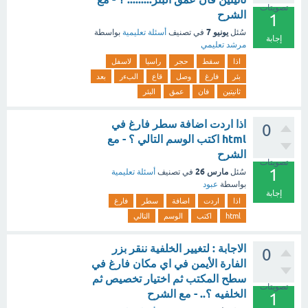
تصويتات
الشرح
1
يونيو 7
سُئل
في تصنيف
أسئلة تعليمية
بواسطة
إجابة
مرشد تعليمي
اذا
سقط
حجر
راسيا
لاسفل
بئر
فارغ
وصل
قاع
البءر
بعد
ثانيتين
فان
عمق
البئر
اذا اردت اضافة سطر فارغ في
0
html اكتب الوسم التالي ؟ - مع
الشرح
تصويتات
1
مارس 26
سُئل
في تصنيف
أسئلة تعليمية
بواسطة
عبود
إجابة
اذا
اردت
اضافة
سطر
فارغ
html
اكتب
الوسم
التالي
الاجابة : لتغيير الخلفية ننقر بزر
0
الفارة الأيمن في اي مكان فارغ في
سطح المكتب ثم اختيار تخصيص ثم
تصويتات
الخلفيه ؟.. - مع الشرح
1