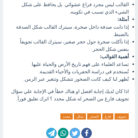
القالب ليس مجرد فراغ عشوائي. بل يحافظ على شكل
الشيء الذي تسبب في تكوينه.
أمثلة:
إذا ذابت صدفة داخل صخرة، سيترك القالب شكل الصدفة
بالضبط.
إذا تآكلت صخرة حول حجر صغير، سيترك القالب تجويفاً
بنفس شكل الحجر.
أهمية القوالب:
تساعد العلماء على فهم تاريخ الأرض والحياة عليها.
تُستخدم في دراسة الحفريات والأحياء القديمة.
تُظهر لنا كيف كانت الصخور تتشكل وتتغير عبر الزمن.
اذا كان لديك إجابة افضل او هناك خطأ في الإجابة علي سؤال
تجويف فارغ من الصخر له شكل محدد ؟ اترك تعليق فورآ.
تجويف
فارغ
الصخر
شكل
محدد