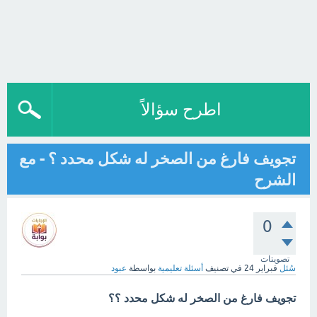
اطرح سؤالاً
تجويف فارغ من الصخر له شكل محدد ؟ - مع
الشرح
0
تصويتات
سُئل
فبراير 24
في تصنيف
أسئلة تعليمية
بواسطة
عبود
تجويف فارغ من الصخر له شكل محدد ؟؟