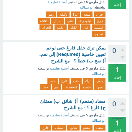
مارس 16
سُئل
في تصنيف
أسئلة تعليمية
إجابة
بواسطة
ابوعبدالله
خزان
سعته
لترًا
وكتلته
وهو
فارغ
كيلوجرامًا
مُلئ
بسائل
كثافته
النسبية
فإن
الكتلة
الكلية
للخزان
تساوي
يمكن ترك حقل فارغ حتى لو تم
0
تعيين خاصية (Required) إلى نعم.
أ) صح ب) خطأ ؟ - مع الشرح
تصويتات
1
مارس 5
سُئل
في تصنيف
أسئلة تعليمية
بواسطة
ابوعبدالله
إجابة
يمكن
ترك
حقل
فارغ
حتى
تعيين
خاصية
required
نعم
خطأ
مضاد (مفعم) أ) شائق ب) ممتلئ
0
ج) فارغ ؟ - مع الشرح
مارس 5
سُئل
في تصنيف
أسئلة تعليمية
بواسطة
تصويتات
ابوعبدالله
1
مضاد
مفعم
شائق
ممتلئ
فارغ
إجابة