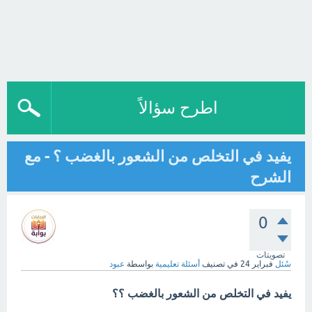
اطرح سؤالاً
يفيد في التخلص من الشعور بالغضب ؟ - مع
الشرح
0
تصويتات
سُئل
فبراير 24
في تصنيف
أسئلة تعليمية
بواسطة
عبود
يفيد في التخلص من الشعور بالغضب ؟؟