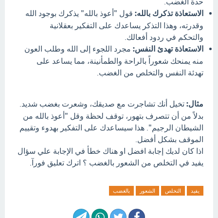
حدة الغضب.
الاستعاذة تذكرك بالله:
قول "أعوذ بالله" يذكرك بوجود الله
وقدرته، وهذا التذكر يساعدك على التفكير بعقلانية
والتحكم في ردود أفعالك.
الاستعاذة تهدئ النفس:
مجرد اللجوء إلى الله وطلب العون
منه يمنحك شعوراً بالراحة والطمأنينة، مما يساعد على
تهدئة النفس والتخلص من الغضب.
مثال:
تخيل أنك تشاجرت مع صديقك، وشعرت بغضب شديد.
بدلاً من أن تتصرف بتهور، توقف لحظة وقل "أعوذ بالله من
الشيطان الرجيم". هذا سيساعدك على التفكير بهدوء وتقييم
الموقف بشكل أفضل.
اذا كان لديك إجابة افضل او هناك خطأ في الإجابة علي سؤال
يفيد في التخلص من الشعور بالغضب ؟ اترك تعليق فورآ.
يفيد
التخلص
الشعور
بالغضب