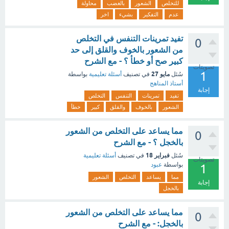
للتخلص
الشعور
بالغضب
محاولة
عدم
التفكير
بشيء
اخر
تفيد تمرينات التنفس في التخلص
0
من الشعور بالخوف والقلق إلى حد
كبير صح أو خطأ ؟ - مع الشرح
تصويتات
1
مايو 27
سُئل
في تصنيف
أسئلة تعليمية
بواسطة
أستاذ المناهج
إجابة
تفيد
تمرينات
التنفس
التخلص
الشعور
بالخوف
والقلق
كبير
خطأ
مما يساعد على التخلص من الشعور
0
بالخجل ؟ - مع الشرح
فبراير 18
سُئل
في تصنيف
أسئلة تعليمية
تصويتات
بواسطة
عبود
1
مما
يساعد
التخلص
الشعور
إجابة
بالخجل
مما يساعد على التخلص من الشعور
0
بالخجل: - مع الشرح