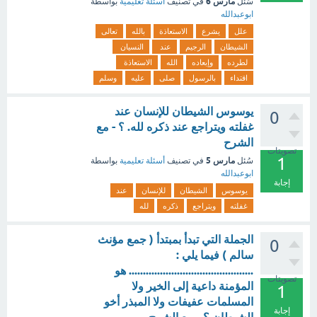
مارس 6
سُئل
في تصنيف
أسئلة تعليمية
بواسطة
ابوعبدالله
علل
يشرع
الاستعاذة
بالله
تعالى
الشيطان
الرجيم
عند
النسيان
لطرده
وإبعاده
الله
الاستعاذة
اقتداء
بالرسول
صلى
عليه
وسلم
يوسوس الشيطان للإنسان عند
0
غفلته ويتراجع عند ذكره لله. ؟ - مع
الشرح
تصويتات
1
مارس 5
سُئل
في تصنيف
أسئلة تعليمية
بواسطة
ابوعبدالله
إجابة
يوسوس
الشيطان
للإنسان
عند
غفلته
ويتراجع
ذكره
لله
الجملة التي تبدأ بمبتدأ ( جمع مؤنث
0
سالم ) فيما يلي :
............................................ هو
تصويتات
المؤمنة داعية إلى الخير ولا
1
المسلمات عفيفات ولا المبذر أخو
إجابة