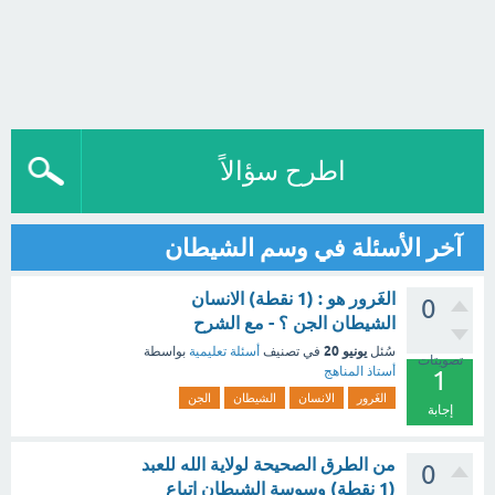
اطرح سؤالاً
آخر الأسئلة في وسم الشيطان
الغَرور هو : (1 نقطة) الانسان
0
الشيطان الجن ؟ - مع الشرح
يونيو 20
سُئل
في تصنيف
أسئلة تعليمية
بواسطة
تصويتات
أستاذ المناهج
1
الغَرور
الانسان
الشيطان
الجن
إجابة
من الطرق الصحيحة لولاية الله للعبد
0
(1 نقطة) وسوسة الشيطان اتباع