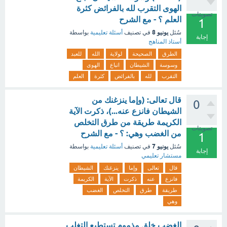
الهوى التقرب لله بالفرائض كثرة
تصويتات
العلم ؟ - مع الشرح
1
يونيو 8
سُئل
في تصنيف
أسئلة تعليمية
بواسطة
إجابة
أستاذ المناهج
الطرق
الصحيحة
لولاية
الله
للعبد
وسوسة
الشيطان
اتباع
الهوى
التقرب
لله
بالفرائض
كثرة
العلم
قال تعالى: (وإما ينزغنك من
0
الشيطان فانزع عنه...)، ذكرت الآية
الكريمة طريقة من طرق التخلص
تصويتات
من الغضب وهي: ؟ - مع الشرح
1
يونيو 7
سُئل
في تصنيف
أسئلة تعليمية
بواسطة
إجابة
مستشار تعليمي
قال
تعالى
وإما
ينزغنك
الشيطان
فانزع
عنه
ذكرت
الآية
الكريمة
طريقة
طرق
التخلص
الغضب
وهي
الغضب خلق مذموم تستطيع التغلب