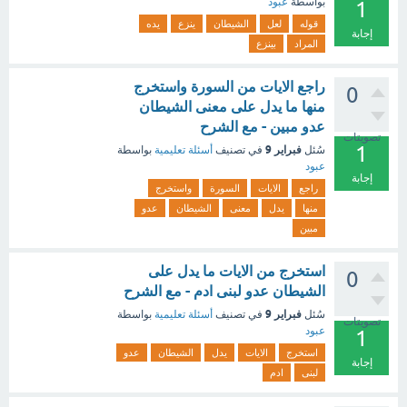
بواسطة
عبود
1
قوله
لعل
الشيطان
ينزع
يده
إجابة
المراد
بينزع
راجع الايات من السورة واستخرج
0
منها ما يدل على معنى الشيطان
عدو مبين - مع الشرح
تصويتات
1
فبراير 9
سُئل
في تصنيف
أسئلة تعليمية
بواسطة
عبود
إجابة
راجع
الايات
السورة
واستخرج
منها
يدل
معنى
الشيطان
عدو
مبين
استخرج من الايات ما يدل على
0
الشيطان عدو لبنى ادم - مع الشرح
فبراير 9
سُئل
في تصنيف
أسئلة تعليمية
بواسطة
تصويتات
عبود
1
استخرج
الايات
يدل
الشيطان
عدو
إجابة
لبنى
ادم