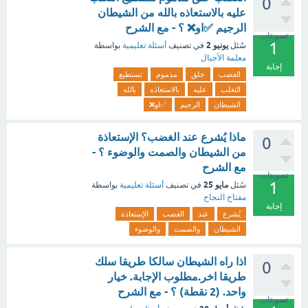
0
عليه بالاستعاذه بالله من الشيطان
الرجيم ✅او❌ ؟ - مع الشرح
تصويتات
1
يونيو 2
سُئل
في تصنيف
أسئلة تعليمية
بواسطة
معلمة الأجيال
إجابة
الغضب
خلق
مذموم
تستطيع
التغلب
عليه
بالاستعاذه
بالله
الشيطان
الرجيم
✅او❌
ماذا يُشرع عند الغضب؟ الإستعاذة
0
من الشيطان والصمت والوضوء ؟ -
مع الشرح
تصويتات
1
مايو 25
سُئل
في تصنيف
أسئلة تعليمية
بواسطة
مفتاح النجاح
إجابة
يُشرع
عند
الغضب
الإستعاذة
الشيطان
والصمت
والوضوء
اذا راه الشيطان سالكا طريقا سلك
0
طريقا اخر.مطلوب الإجابة. خيار
واحد. (2 نقطة) ؟ - مع الشرح
تصويتات