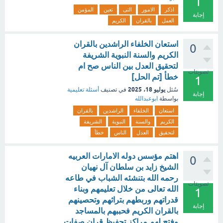
1
اذكر
الامور
التى
تعين
المؤمن
إجابة
العمل
بالقران
الكريم
استعان الخلفاء الراشدين بالقران
0
الكريم والسنة النبوية الشريفة
لتحقيق العدل بين الناس صح ام
تصويتات
خطأ [تم الحل]
1
يوليو 18، 2025
سُئل
في تصنيف
أسئلة تعليمية
إجابة
بواسطة
ابوعبدالله
استعان
الخلفاء
الراشدين
بالقران
الكريم
والسنة
النبوية
الشريفة
لتحقيق
العدل
الناس
خطأ
اهتم مؤسس دوله الامارات العربيه
0
الشيخ زايد بن سلطان آل نهيان
رحمه الله بتنشئه الشباب في طاعه
تصويتات
الله تعالى من خلال تعليمهم وبناء
1
قدراتهم وربطهم بتراثهم وتحصينهم
إجابة
بالقران الكريم فحببهم بالمساجد
وفتح لهم مراكز تحفيظ قران صفات