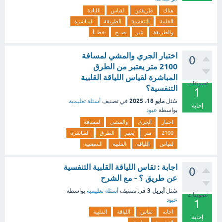
هناك
طريقتين
لقياس
اللياقة
القلبية
التنفسية
الطريقة
المباشرة
والطريقة
غير
صــح
خطــأ
اختبار الجري والمشي لمسافة
0
2100 متر يعتبر من الطرق
المباشرة لقياس اللياقة القلبية
تصويتات
التنفسية؟
1
مايو 18، 2025
سُئل
في تصنيف
أسئلة تعليمية
إجابة
بواسطة
عبود
اختبار
الجري
والمشي
لمسافة
2100
متر
يعتبر
الطرق
المباشرة
لقياس
اللياقة
القلبية
التنفسية
اجابة : تقاس اللياقة القلبية التنفسية
0
عن طريق ؟ - مع الشرح
أبريل 3
سُئل
في تصنيف
أسئلة تعليمية
بواسطة
تصويتات
عبود
1
اجابة
تقاس
اللياقة
القلبية
إجابة