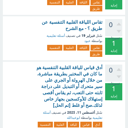
تقاس
اللياقة
القلبية
التنفسية
إجابة
طريق
تقاس اللياقة القلبية التنفسية عن
0
طريق ؟ - مع الشرح
فبراير 19
سُئل
في تصنيف
أسئلة تعليمية
تصويتات
بواسطة
عبود
1
تقاس
اللياقة
القلبية
التنفسية
إجابة
طريق
أدق قياس للياقة القلبية التنفسية هو
0
ما كان في المختبر بطريقة مباشرة،
من خلال الهرولة أو الجري على
تصويتات
سير متحرك أو التبديل على دراجة
1
ثابته حتى التعب، ثم يقاس أقصى
إجابة
إستهلاك للأوكسجين بجهاز خاص
لذلك.صح أو غلط [تم الحل]
أغسطس 11، 2025
سُئل
في تصنيف
أسئلة
تعليمية
بواسطة
ابوعبدالله
أدق
قياس
للياقة
القلبية
التنفسية