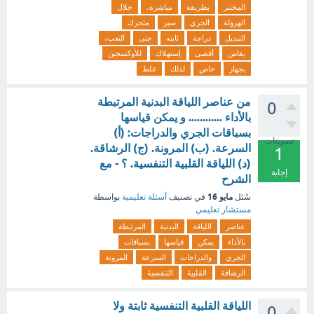
المختبر
بطريقة
مباشرة،
خلال
الهرولة
الجري
سير
متحرك
التبديل
دراجة
ثابته
حتى
التعب،
يقاس
أقصى
إستهلاك
للأوكسجين
بجهاز
خاص
لذلك
غلط
من عناصر اللياقة البدنية المرتبطة
0
بالأداء ............ و يمكن قياسها
بسباقات الجري والدراجات: (أ)
تصويتات
السرعة. (ب) المرونة. (ج) الرشاقة.
1
(د) اللياقة القلبية التنفسية. ؟ - مع
إجابة
الشرح
مايو 16
سُئل
في تصنيف
أسئلة تعليمية
بواسطة
مستشار تعليمي
عناصر
اللياقة
البدنية
المرتبطة
بالأداء
يمكن
قياسها
بسباقات
الجري
والدراجات
السرعة
المرونة
الرشاقة
القلبية
التنفسية
اللياقة القلبية التنفسية ثابتة ولا
0