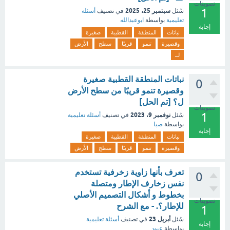
تصويتات
1
سبتمبر 25، 2025
سُئل
في تصنيف
أسئلة
تعليمية
بواسطة
ابوعبدالله
إجابة
نباتات
المنطقة
القطبية
صغيرة
وقصيرة
تنمو
قريبًا
سطح
الأرض
لــ
نباتات المنطقة القطبية صغيرة
0
وقصيرة تنمو قريبًا من سطح الأرض
ل؟ [تم الحل]
تصويتات
1
نوفمبر 9، 2023
سُئل
في تصنيف
أسئلة تعليمية
بواسطة
صبا
إجابة
نباتات
المنطقة
القطبية
صغيرة
وقصيرة
تنمو
قريبًا
سطح
الأرض
تعرف بأنها زاوية زخرفية تستخدم
0
نفس زخارف الإطار ومتصلة
بخطوط و أشكال التصميم الأصلي
تصويتات
للإطار؟. - مع الشرح
1
أبريل 23
سُئل
في تصنيف
أسئلة تعليمية
إجابة
بواسطة
عبود