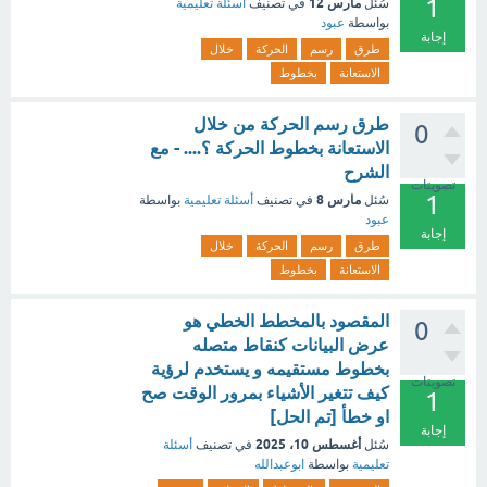
1
مارس 12
سُئل
في تصنيف
أسئلة تعليمية
بواسطة
عبود
إجابة
طرق
رسم
الحركة
خلال
الاستعانة
بخطوط
طرق رسم الحركة من خلال
0
الاستعانة بخطوط الحركة ؟.... - مع
الشرح
تصويتات
1
مارس 8
سُئل
في تصنيف
أسئلة تعليمية
بواسطة
عبود
إجابة
طرق
رسم
الحركة
خلال
الاستعانة
بخطوط
المقصود بالمخطط الخطي هو
0
عرض البيانات كنقاط متصله
بخطوط مستقيمه و يستخدم لرؤية
تصويتات
كيف تتغير الأشياء بمرور الوقت صح
1
او خطأ [تم الحل]
إجابة
أغسطس 10، 2025
سُئل
في تصنيف
أسئلة
تعليمية
بواسطة
ابوعبدالله