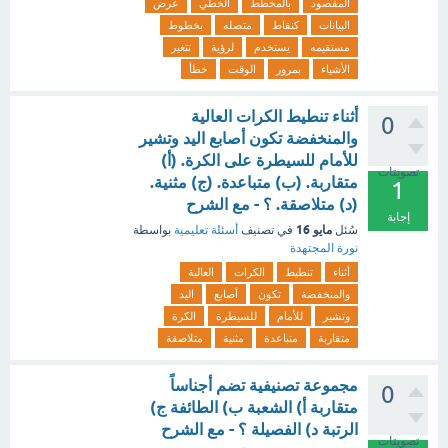
المقصود
بالمخطط
الخطي
عرض
البيانات
كنقاط
متصله
بخطوط
مستقيمه
يستخدم
لرؤية
تتغير
الأشياء
بمرور
الوقت
خطأ
أثناء تنطيط الكرات العالية
0
والمنخفضة تكون أصابع اليد وتشير
للأمام للسيطرة على الكرة. (أ)
تصويتات
متقاربة. (ب) متباعدة. (ج) مثنية.
1
(د) متلاصقة. ؟ - مع الشرح
إجابة
مايو 16
سُئل
في تصنيف
أسئلة تعليمية
بواسطة
نورة المجتهدة
أثناء
تنطيط
الكرات
العالية
والمنخفضة
تكون
أصابع
اليد
وتشير
للأمام
للسيطرة
الكرة
متقاربة
متباعدة
مثنية
متلاصقة
مجموعة تصنيفية تضم أجناساً
0
متقاربة أ) الشعبة ب) الطائفة ج)
الرتبة د) الفصيلة ؟ - مع الشرح
تصويتات