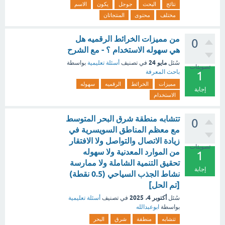
نتائج
البحث
جوجل
يكون
الاسم
مختلف
محتوى
المنتجاتان
من مميزات الخرائط الرقميه هل
0
هي سهوله الاستخدام ؟ - مع الشرح
مايو 24
سُئل
في تصنيف
أسئلة تعليمية
بواسطة
تصويتات
باحث المعرفة
1
مميزات
الخرائط
الرقميه
سهوله
إجابة
الاستخدام
تتشابه منطقة شرق البحر المتوسط
0
مع معظم المناطق السويسرية في
زيادة الاتصال والتواصل ولا الافتقار
تصويتات
من الموارد المعدنية ولا سهوله
1
تحقيق التنمية الشاملة ولا ممارسة
إجابة
نشاط الجذب السياحي (0.5 نقطة)
[تم الحل]
أكتوبر 4، 2025
سُئل
في تصنيف
أسئلة تعليمية
بواسطة
ابوعبدالله
تتشابه
منطقة
شرق
البحر