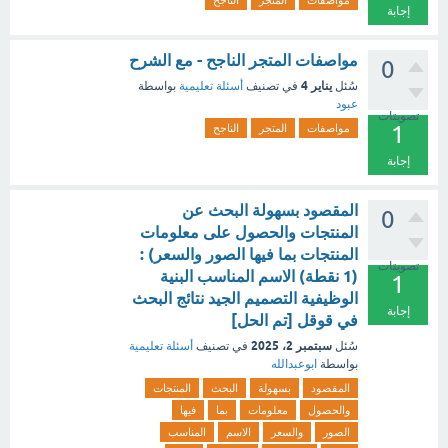
مواصفات
المتجر
الناجح
إجابة
مواصفات المتجر الناجح - مع الشرح
0
يناير 4
سُئل
في تصنيف
أسئلة تعليمية
بواسطة
عبود
تصويتات
1
مواصفات
المتجر
الناجح
إجابة
المقصود بسهولة البحث عن
0
المنتجات والحصول على معلومات
المنتجات بما فيها الصور والسعر) :
تصويتات
(1 نقطة) الاسم المناسب البنية
1
الوظيفية التصميم الجيد نتائج البحث
إجابة
في قوقل [تم الحل]
سبتمبر 2، 2025
سُئل
في تصنيف
أسئلة تعليمية
بواسطة
ابوعبدالله
المقصود
بسهولة
البحث
المنتجات
والحصول
معلومات
بما
فيها
الصور
والسعر
الاسم
المناسب