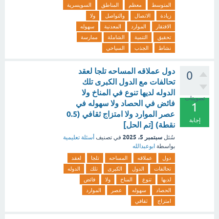
المتوسط
معظم
المناطق
السويسرية
زيادة
الاتصال
والتواصل
ولا
الافتقار
الموارد
المعدنية
سهوله
تحقيق
التنمية
الشاملة
ممارسة
نشاط
الجذب
السياحي
دول عملاقه المساحه تلجا لعقد
0
تحالفات مع الدول الكبرى تلك
الدوله لديها تنوع في المناخ ولا
تصويتات
فائض في الحصاد ولا سهوله في
1
عصر الموارد ولا امتزاج ثقافي (0.5
إجابة
نقطة) [تم الحل]
سبتمبر 5، 2025
سُئل
في تصنيف
أسئلة تعليمية
بواسطة
ابوعبدالله
دول
عملاقه
المساحه
تلجا
لعقد
تحالفات
الدول
الكبرى
تلك
الدوله
لديها
تنوع
المناخ
ولا
فائض
الحصاد
سهوله
عصر
الموارد
امتزاج
ثقافي