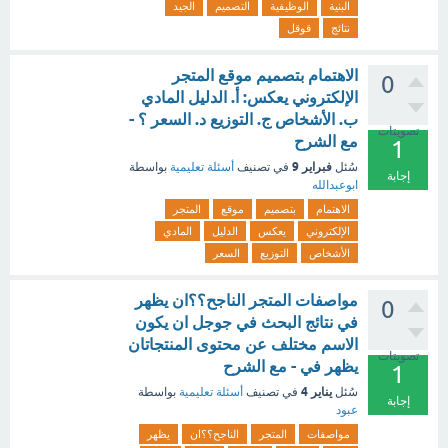
البنية
الوظيفية
التصميم
الجيد
نتائج
قوقل
الاهتمام بتصميم موقع المتجر
0
الإلكتروني يعكس: أ. الدليل المادي
ب. الأشخاص ج. التوزيع د. السعر ؟ -
تصويتات
مع الشرح
1
فبراير 9
سُئل
في تصنيف
أسئلة تعليمية
بواسطة
إجابة
ابوعبدالله
الاهتمام
بتصميم
موقع
المتجر
الإلكتروني
يعكس
الدليل
المادي
الأشخاص
التوزيع
السعر
مواصفات المتجر الناجح؟؟ان يظهر
0
في نتائج البحث في جوجل ان يكون
الاسم مختلف عن محتوى المنتجاتان
تصويتات
يظهر في - مع الشرح
1
يناير 4
سُئل
في تصنيف
أسئلة تعليمية
بواسطة
إجابة
عبود
مواصفات
المتجر
الناجح؟؟ان
يظهر