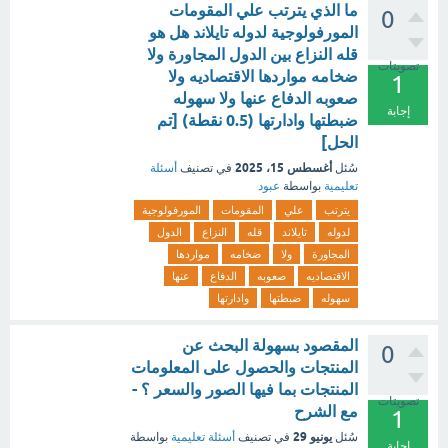
ما الذي يترتب علي المقومات
0
المورفولوجية لدوله تايلاند هل هو
قله النزاع بين الدول المجاورة ولا
تصويتات
ضخامه مواردها الاقتصاديه ولا
1
صعوبه الدفاع عنها ولا سهوله
إجابة
ضبطتها وادارتها (0.5 نقطة) [تم
الحل]
أغسطس 15، 2025
سُئل
في تصنيف
أسئلة
تعليمية
بواسطة
عبود
يترتب
علي
المقومات
المورفولوجية
لدوله
تايلاند
قله
النزاع
الدول
المجاورة
ولا
ضخامه
مواردها
الاقتصاديه
صعوبه
الدفاع
عنها
سهوله
ضبطتها
وادارتها
المقصود بسهولة البحث عن
0
المنتجات والحصول على المعلومات
المنتجات بما فيها الصور والسعر ؟ -
تصويتات
مع الشرح
1
يونيو 29
سُئل
في تصنيف
أسئلة تعليمية
بواسطة
إجابة