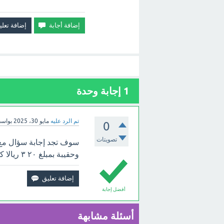
1
إجابة وحدة
تم الرد عليه
مايو 30، 2025
بواس
0
تصويتات
وحقيبة بمبلغ ٢٠ ٣ ريالا كم ريالا بقي معه بالأعلى.
أفضل إجابة
أسئلة مشابهة