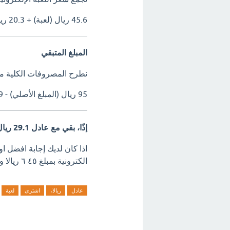
45.6 ريال (لعبة) + 20.3 ريال (حقيبة) = 65.9 ريال
المبلغ المتبقي
نطرح المصروفات الكلية من
95 ريال (المبلغ الأصلي) - 65.9 ريال (المصروفات) = 29.1 ريال
إذًا، بقي مع عادل 29.1 ريال.
الكترونية بمبلغ ٤٥ ٦ ريالا وحقيبة بمبلغ ٢٠ ٣ ريالا كم ريالا بقي معه اترك تعليق فورآ.
عادل
ريالا،
اشترى
لعبة