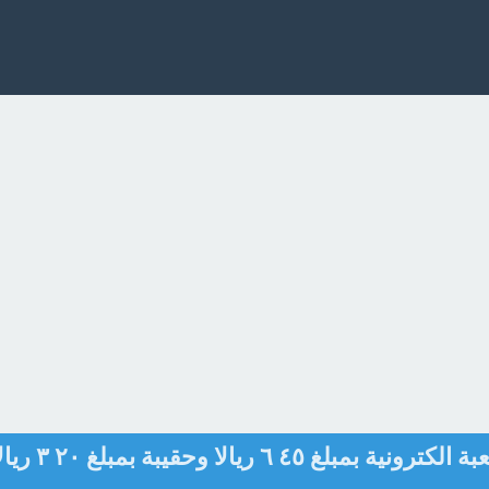
مع عادل ٩٥ ريالا، إذا اشترى لعبة الكترونية بمبلغ ٤٥ ٦ ريالا وحقيبة