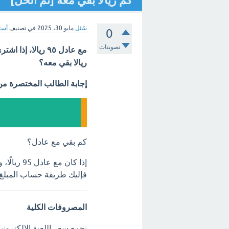
كم ريالا بقي معه [تم الحل]
سُئل
مايو 30، 2025
في تصنيف
أسئل
0
تصويتات
ريالا بقي معه؟
إجابة الطالب المختصرة م
كم بقي مع عادل؟
فإليك طريقة حساب المبلغ 
المصروفات الكلية
نجمع سعر اللعبة الإلكتروني