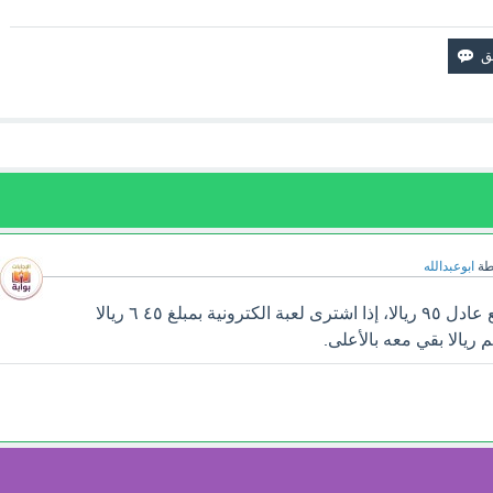
طة
ابوعبدالله
سوف تجد إجابة سؤال مع عادل ٩٥ ريالا، إذا اشترى لعبة الكترونية بمبلغ ٤٥ ٦ ريالا