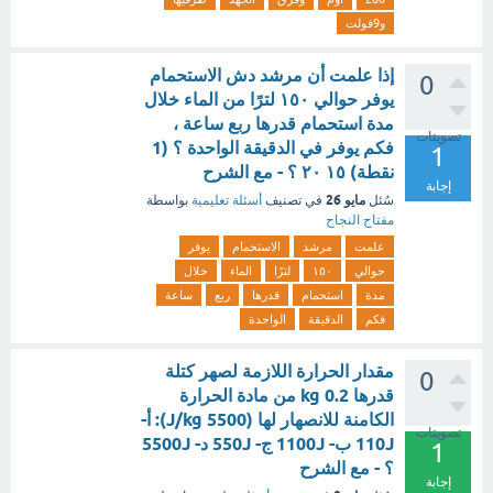
و9فولت
إذا علمت أن مرشد دش الاستحمام
0
يوفر حوالي ١٥٠ لترًا من الماء خلال
مدة استحمام قدرها ربع ساعة ،
تصويتات
فكم يوفر في الدقيقة الواحدة ؟ (1
1
نقطة) ١٥ ٢٠ ؟ - مع الشرح
إجابة
مايو 26
سُئل
في تصنيف
أسئلة تعليمية
بواسطة
مفتاح النجاح
علمت
مرشد
الاستحمام
يوفر
حوالي
١٥٠
لترًا
الماء
خلال
مدة
استحمام
قدرها
ربع
ساعة
فكم
الدقيقة
الواحدة
مقدار الحرارة اللازمة لصهر كتلة
0
قدرها 0.2 kg من مادة الحرارة
الكامنة للانصهار لها (5500 J/kg): أ-
تصويتات
110J ب- 1100J ج- 550J د- 5500J
1
؟ - مع الشرح
إجابة