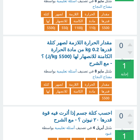
مايو 8
سُئل
في تصنيف
أسئلة تعليمية
بواسطة
مفتاح النجاح
مقدار
الحرارة
اللازمة
لصهر
كتلة
قدرها
مادة
الكامنة
للانصهار
لها
5500j
550j
1100j
110j
5500
مقدار الحرارة اللازمة لصهر كتلة
0
قدرها 0.2 kg من مادة الحرارة
الكامنة للانصهار لها (5500 J/kg) ؟
تصويتات
- مع الشرح
1
مايو 8
سُئل
في تصنيف
أسئلة تعليمية
بواسطة
إجابة
مفتاح النجاح
مقدار
الحرارة
اللازمة
لصهر
كتلة
قدرها
مادة
الكامنة
للانصهار
لها
5500
احسب كتلة جسم إذا أثرت فيه قوة
0
قدرها ۲۰ نیوتن ؟ - مع الشرح
أبريل 4
سُئل
في تصنيف
أسئلة تعليمية
بواسطة
تصويتات
عبود
1