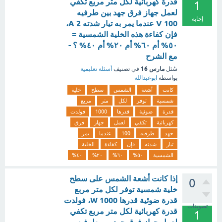
قدرة كهربائية لكل متر مربع تكفي
1
لعمل جهاز فرق جهد بين طرفيه
إجابة
100 V عندما يمر به تيار شدته 2 A،
فإن كفاءة هذه الخلية الشمسية =
٥٠% أم ٦٠% أم ٢٠% أم ٤٠% ؟ -
مع الشرح
مارس 16
سُئل
في تصنيف
أسئلة تعليمية
بواسطة
ابوعبدالله
كانت
أشعة
الشمس
سطح
خلية
شمسية
توفر
لكل
متر
مربع
قدرة
ضوئية
قدرها
1000
فولدت
كهربائية
تكفي
لعمل
جهاز
فرق
جهد
طرفيه
100
عندما
يمر
تيار
شدته
فإن
كفاءة
الخلية
الشمسية
٥٠%
٦٠%
٢٠%
٤٠%
إذا كانت أشعة الشمس على سطح
0
خلية شمسية توفر لكل متر مربع
قدرة ضوئية قدرها 1000 W، فولدت
تصويتات
قدرة كهربائية لكل متر مربع تكفي
1