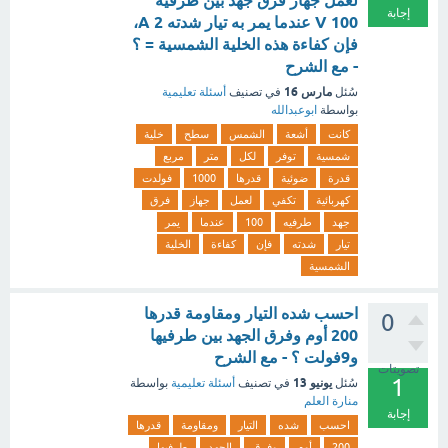
لعمل جهاز فرق جهد بين طرفيه
إجابة
100 V عندما يمر به تيار شدته 2 A،
فإن كفاءة هذه الخلية الشمسية = ؟
- مع الشرح
مارس 16
سُئل
في تصنيف
أسئلة تعليمية
بواسطة
ابوعبدالله
كانت
أشعة
الشمس
سطح
خلية
شمسية
توفر
لكل
متر
مربع
قدرة
ضوئية
قدرها
1000
فولدت
كهربائية
تكفي
لعمل
جهاز
فرق
جهد
طرفيه
100
عندما
يمر
تيار
شدته
فإن
كفاءة
الخلية
الشمسية
احسب شده التيار ومقاومة قدرها
0
200 أوم وفرق الجهد بين طرفيها
و9فولت ؟ - مع الشرح
تصويتات
1
يونيو 13
سُئل
في تصنيف
أسئلة تعليمية
بواسطة
منارة العلم
إجابة
احسب
شده
التيار
ومقاومة
قدرها
200
أوم
وفرق
الجهد
طرفيها