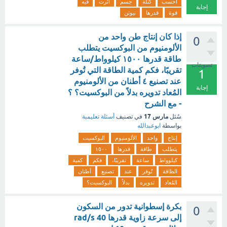
احسب
كتلة
جسم
أثرت
فيه
إجابة
قوة
قدرها
نیوتن
إذا كان إنتاج طن واحد من
0
الألومنيوم من البوكسيت يتطلب
طاقة قدرها ١٥٠٠ كيلوواط/ساعة
تصويتات
تقريبًا، فكم كمية الطاقة التي تُوفر
1
عند تصنيع ٤ أطنان من الألومنيوم
إجابة
المُعاد تدويره بدلاً من البوكسيت؟ ؟
- مع الشرح
مارس 17
سُئل
في تصنيف
أسئلة تعليمية
بواسطة
ابوعبدالله
إنتاج
واحد
الألومنيوم
البوكسيت
يتطلب
طاقة
قدرها
١٥٠٠
كيلوواط
ساعة
تقريبًا،
فكم
كمية
الطاقة
تُوفر
عند
تصنيع
أطنان
المُعاد
تدويره
بدلاً
البوكسيت؟
بكرة إسطوانية تدور من السكون
0
إلى سرعة زاوية قدرها 40 rad/s