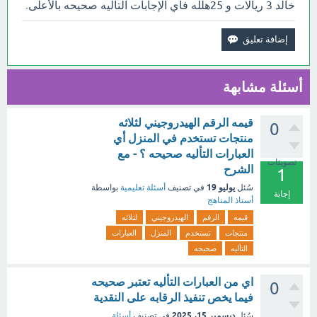
خالد 3 ريالات و 25هلله فأي الإجابات التأليه صحيحه بالأعلى.
أسئلة مشابهة
قيمه الرقم الهيدروجيني لثلاثه
0
منتجات تستخدم في المنزل أي
العبارات التأليه صحيحه ؟ - مع
تصويتات
الشرح
1
يوليو 19
سُئل
في تصنيف
أسئلة تعليمية
بواسطة
إجابة
أستاذ المناهج
قيمه
الرقم
الهيدروجيني
لثلاثه
منتجات
تستخدم
المنزل
العبارات
التأليه
صحيحه
اي من العبارات التأليه تعتبر صحيحه
0
فيما يخص تنفيذ الرقابه على النقدية
ديسمبر 15، 2025
سُئل
في تصنيف
أسئلة