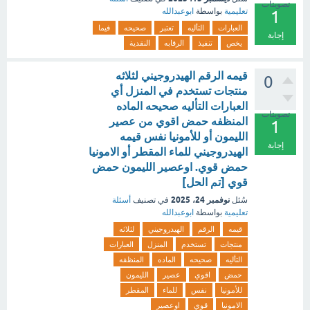
تصويتات
تعليمية
بواسطة
ابوعبدالله
1
العبارات
التأليه
تعتبر
صحيحه
فيما
إجابة
يخص
تنفيذ
الرقابه
النقدية
قيمه الرقم الهيدروجيني لثلاثه
0
منتجات تستخدم في المنزل أي
العبارات التأليه صحيحه الماده
تصويتات
المنظفه حمض اقوي من عصير
1
الليمون أو للأمونيا نفس قيمه
إجابة
الهيدروجيني للماء المقطر أو الامونيا
حمض قوي. اوعصير الليمون حمض
قوي [تم الحل]
نوفمبر 24، 2025
سُئل
في تصنيف
أسئلة
تعليمية
بواسطة
ابوعبدالله
قيمه
الرقم
الهيدروجيني
لثلاثه
منتجات
تستخدم
المنزل
العبارات
التأليه
صحيحه
الماده
المنظفه
حمض
اقوي
عصير
الليمون
للأمونيا
نفس
للماء
المقطر
الامونيا
قوي
اوعصير