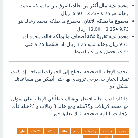
محمد لديه مال أكثر من خالد.
الفرق بين ما يملكه محمد
وخالد هو
9.75
−
3.25
=
6.50
ريال.
مجموع ما يملكه الاثنان.
مجموع ما يملكه محمد وخالد هو
9.75
+
3.25
=
13.00
ريال.
محمد لديه تقريبًا ثلاثة أضعاف ما يملكه خالد.
محمد لديه
9.75 ريال وخالد لديه 3.25 ريال. إذا قسّمنا 9.75 على
3.25، نحصل على 3 بالضبط.
لتحديد الإجابة الصحيحة، نحتاج إلى الخيارات المتاحة. إذا كنت
تملك الخيارات، يرجى تزويدي بها حتى أتمكن من مساعدتك
بشكل أدق.
اذا كان لديك إجابة افضل او هناك خطأ في الإجابة علي سؤال
مع محمد 9ريالات و75هلله ومع خالد 3 ريالات و 25هلله فأي
الإجابات التأليه صحيحه اترك تعليق فورآ.
محمد
9ريالات
و75هلله
ومع
خالد
ريالات
25هلله
فأي
الإجابات
التأليه
صحيحه