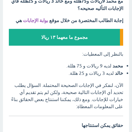
مع محمد 9ريالات و75هلله ومع خالد 3 ريالات و 25هلله فأي
الإجابات التأليه صحيحه؟
إجابة الطالب المختصرة من خلال موقع
بوابة الإجابات
هي
مجموع ما معهما ١٣ ريالا
بالنظر إلى المعطيات:
محمد
لديه 9 ريالات و 75 هللة.
خالد
لديه 3 ريالات و 25 هللة.
الآن، لنفكر في الإجابات الصحيحة المحتملة. السؤال يطلب
تحديد أي الإجابات التالية صحيحة، ولكن لم يتم تقديم أي
خيارات للإجابات. ومع ذلك، يمكننا استنتاج بعض الحقائق بناءً
على المعلومات المعطاة:
حقائق يمكن استنتاجها