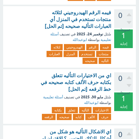
قيمه الرقم الهيدروجيني لثلاثه
0
منتجات تستخدم في المنزل أي
العبارات التأليه صحيحه [تم الحل]
تصويتات
1
نوفمبر 24، 2025
سُئل
في تصنيف
أسئلة
تعليمية
بواسطة
ابوعبدالله
إجابة
قيمه
الرقم
الهيدروجيني
لثلاثه
منتجات
تستخدم
المنزل
العبارات
التأليه
صحيحه
اي من الاختيارات التأليه تتعلق
0
بكتابه حرف الألف كتابه صحيحه في
خط الرقعه [تم الحل]
تصويتات
1
مايو 30، 2025
سُئل
في تصنيف
أسئلة تعليمية
بواسطة
ابوعبدالله
إجابة
الاختيارات
التأليه
تتعلق
بكتابه
حرف
الألف
كتابه
صحيحه
الرقعه
اي الاشكال التأليه هو شكل من
0
أشكال التكاثر الجنسي؟ الاقتران او