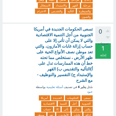
مرحلة
القهر
والاستبداد
الاستغلال
والسيطرة
التأليه
والتقديس
الاحترام
والصون
تسعى الحكومات الجديدة في أمريكا
0
الجنوبية من أجل التنمية الاقتصادية
والتي لا يمكن أن تأتى إلا على
تصويتات
حساب إزالة غابات الأمازون، والتي
1
تعد موطن نصف الأنواع الحية على
إجابة
ظهر الأرض ، نستخلص مما تحته
خط أن هذه الممارسات تدل على
أ)التأليه والتقديس ب) القهر
والإستبداد ج) التفسير والتوظيف -
مع الشرح
يناير 6
سُئل
في تصنيف
أسئلة تعليمية
بواسطة
عبود
تسعى
الحكومات
الجديدة
أمريكا
الجنوبية
أجل
التنمية
الاقتصادية
والتي
يمكن
تأتى
إلا
حساب
إزالة
غابات
الأمازون،
تعد
موطن