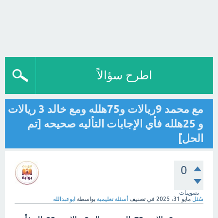
اطرح سؤالاً
مع محمد 9ريالات و75هلله ومع خالد 3 ريالات
و 25هلله فأي الإجابات التأليه صحيحه [تم
الحل]
0
تصويتات
سُئل
مايو 31، 2025
في تصنيف
أسئلة تعليمية
بواسطة
ابوعبدالله