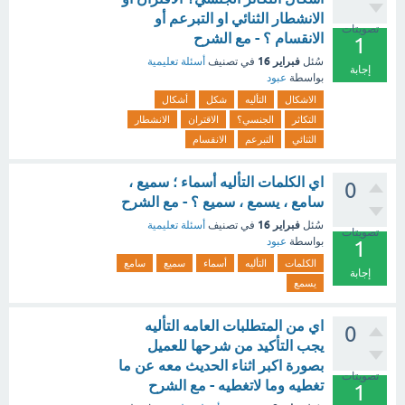
الانشطار الثنائي او التبرعم أو
تصويتات
الانقسام ؟ - مع الشرح
1
فبراير 16
سُئل
في تصنيف
أسئلة تعليمية
إجابة
بواسطة
عبود
الاشكال
التأليه
شكل
أشكال
التكاثر
الجنسي؟
الاقتران
الانشطار
الثنائي
التبرعم
الانقسام
اي الكلمات التأليه أسماء ؛ سميع ،
0
سامع ، يسمع ، سميع ؟ - مع الشرح
فبراير 16
سُئل
في تصنيف
أسئلة تعليمية
تصويتات
بواسطة
عبود
1
الكلمات
التأليه
أسماء
سميع
سامع
إجابة
يسمع
اي من المتطلبات العامه التأليه
0
يجب التأكيد من شرحها للعميل
بصورة اكبر اثناء الحديث معه عن ما
تصويتات
تغطيه وما لاتغطيه - مع الشرح
1