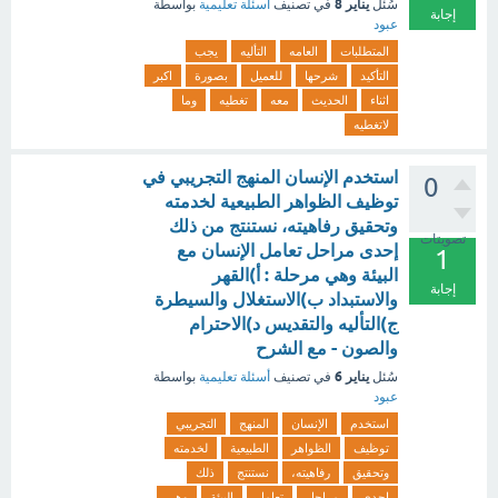
يناير 8
سُئل
في تصنيف
أسئلة تعليمية
بواسطة
إجابة
عبود
المتطلبات
العامه
التأليه
يجب
التأكيد
شرحها
للعميل
بصورة
اكبر
اثناء
الحديث
معه
تغطيه
وما
لاتغطيه
استخدم الإنسان المنهج التجريبي في
0
توظيف الظواهر الطبيعية لخدمته
وتحقيق رفاهيته، نستنتج من ذلك
تصويتات
إحدى مراحل تعامل الإنسان مع
1
البيئة وهي مرحلة : أ)القهر
إجابة
والاستبداد ب)الاستغلال والسيطرة
ج)التأليه والتقديس د)الاحترام
والصون - مع الشرح
يناير 6
سُئل
في تصنيف
أسئلة تعليمية
بواسطة
عبود
استخدم
الإنسان
المنهج
التجريبي
توظيف
الظواهر
الطبيعية
لخدمته
وتحقيق
رفاهيته،
نستنتج
ذلك
إحدى
مراحل
تعامل
البيئة
وهي