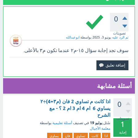
0
تصويتات
تم الرد عليه
يونيو 3، 2025
بواسطة
ابوعبدالله
سوف تجد إجابة سؤال ١٥-م٢ عندما تكون م٣ بالأعلى.
أسئلة مشابهة
اذا كانت م تساوي 2 فان (م٣+4)÷٢
0
يساوي 6 ام 4 ام 3 ام 2 ؟ - مع
الشرح
تصويتات
1
يوليو 19
سُئل
في تصنيف
أسئلة تعليمية
بواسطة
معلمة الأجيال
إجابة
اذا
كانت
تساوي
فان
يساوي