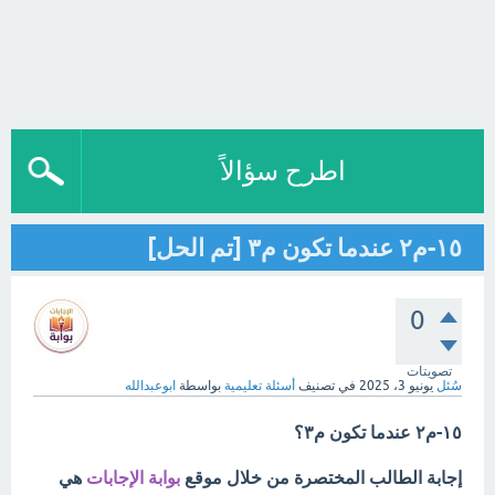
اطرح سؤالاً
١٥-م٢ عندما تكون م٣ [تم الحل]
0
تصويتات
سُئل
يونيو 3، 2025
في تصنيف
أسئلة تعليمية
بواسطة
ابوعبدالله
١٥-م٢ عندما تكون م٣؟
إجابة الطالب المختصرة من خلال موقع
بوابة الإجابات
هي