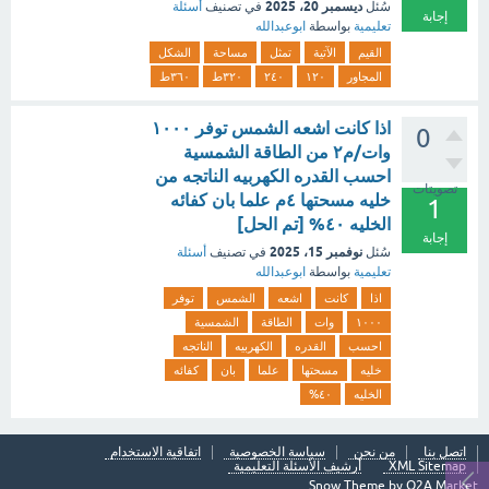
ديسمبر 20، 2025
سُئل
في تصنيف
أسئلة
إجابة
تعليمية
بواسطة
ابوعبدالله
القيم
الآتية
تمثل
مساحة
الشكل
المجاور
١٢٠
٢٤٠
۳۲۰ط
٣٦٠ط
اذا كانت اشعه الشمس توفر ١٠٠٠
0
وات/م٢ من الطاقة الشمسية
احسب القدره الكهربيه الناتجه من
تصويتات
خليه مسحتها ٤م علما بان كفائه
1
الخليه ٤٠% [تم الحل]
إجابة
نوفمبر 15، 2025
سُئل
في تصنيف
أسئلة
تعليمية
بواسطة
ابوعبدالله
اذا
كانت
اشعه
الشمس
توفر
١٠٠٠
وات
الطاقة
الشمسية
احسب
القدره
الكهربيه
الناتجه
خليه
مسحتها
علما
بان
كفائه
الخليه
٤٠%
اتصل بنا
من نحن
سياسة الخصوصية
اتفاقية الاستخدام
XML Sitemap
أرشيف الأسئلة التعليمية
Snow Theme by
Q2A Market