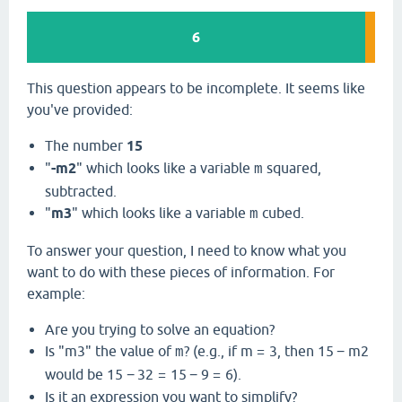
6
This question appears to be incomplete.
It seems like
you've provided:
The number
15
"
-m2
" which looks like a variable
squared,
m
subtracted.
"
m3
" which looks like a variable
cubed.
m
To answer your question,
I need to know what you
want to do with these pieces of information.
For
example:
Are you trying to solve an equation?
Is "m3" the value of
?
(e.
g.,
if
m
=
3
,
then
15
−
m
2
m
would be
15
−
3
2
=
15
−
9
=
6
).
Is it an expression you want to simplify?