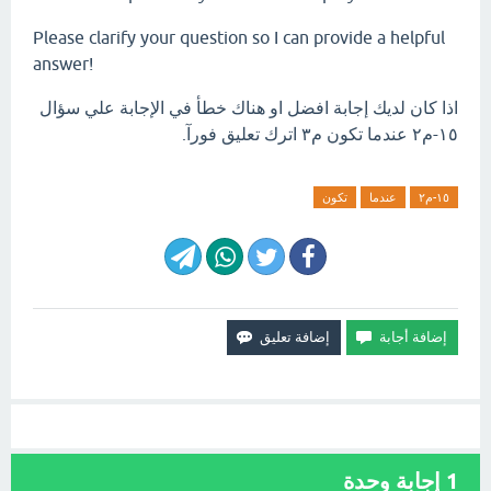
Please clarify your question so I can provide a helpful
answer!
اذا كان لديك إجابة افضل او هناك خطأ في الإجابة علي سؤال
١٥-م٢ عندما تكون م٣ اترك تعليق فورآ.
١٥-م٢
عندما
تكون
1
إجابة وحدة