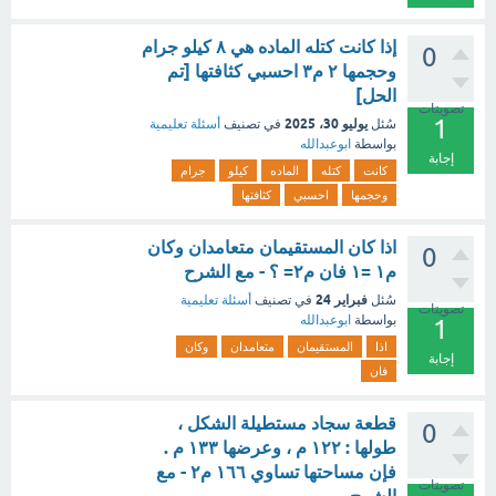
إذا كانت كتله الماده هي ٨ كيلو جرام
0
وحجمها ٢ م٣ احسبي كثافتها [تم
الحل]
تصويتات
1
يوليو 30، 2025
سُئل
في تصنيف
أسئلة تعليمية
بواسطة
ابوعبدالله
إجابة
كانت
كتله
الماده
كيلو
جرام
وحجمها
احسبي
كثافتها
اذا كان المستقيمان متعامدان وكان
0
م١ =١ فان م٢= ؟ - مع الشرح
فبراير 24
سُئل
في تصنيف
أسئلة تعليمية
تصويتات
بواسطة
ابوعبدالله
1
اذا
المستقيمان
متعامدان
وكان
إجابة
فان
قطعة سجاد مستطيلة الشكل ،
0
طولها : ١٢٢ م ، وعرضها ١٣٣ م .
فإن مساحتها تساوي ١٦٦ م٢ - مع
تصويتات