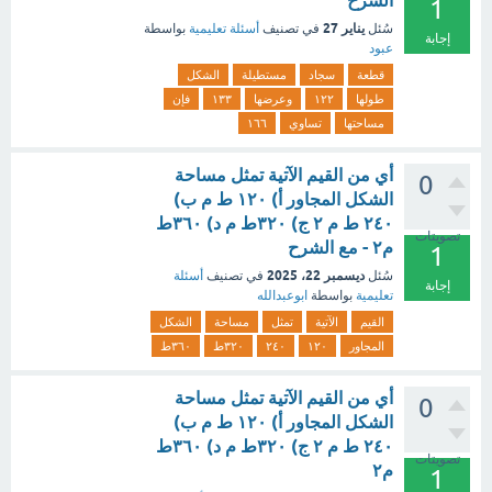
الشرح
1
يناير 27
سُئل
في تصنيف
أسئلة تعليمية
بواسطة
إجابة
عبود
قطعة
سجاد
مستطيلة
الشكل
طولها
١٢٢
وعرضها
١٣٣
فإن
مساحتها
تساوي
١٦٦
أي من القيم الآتية تمثل مساحة
0
الشكل المجاور أ) ١٢٠ ط م ب)
٢٤٠ ط م ٢ ج) ۳۲۰ط م د) ٣٦٠ط
تصويتات
م٢ - مع الشرح
1
ديسمبر 22، 2025
سُئل
في تصنيف
أسئلة
إجابة
تعليمية
بواسطة
ابوعبدالله
القيم
الآتية
تمثل
مساحة
الشكل
المجاور
١٢٠
٢٤٠
۳۲۰ط
٣٦٠ط
أي من القيم الآتية تمثل مساحة
0
الشكل المجاور أ) ١٢٠ ط م ب)
٢٤٠ ط م ٢ ج) ۳۲۰ط م د) ٣٦٠ط
تصويتات
م٢
1