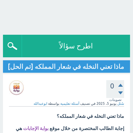
اطرح سؤالاً
ماذا تعني النخله في شعار المملكه [تم الحل]
0
تصويتات
سُئل
يونيو 5، 2025
في تصنيف
أسئلة تعليمية
بواسطة
ابوعبدالله
ماذا تعني النخله في شعار المملكه؟
إجابة الطالب المختصرة من خلال موقع
بوابة الإجابات
هي