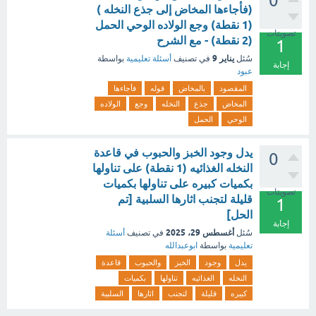
0
(فأجاءها المخاض إلى جذع النخله )
(1 نقطة) وجع الولاده الوحي الحمل
تصويتات
(2 نقطة) - مع الشرح
1
يناير 9
سُئل
في تصنيف
أسئلة تعليمية
بواسطة
إجابة
عبود
المقصود
بالمخاض
قوله
فأجاءها
المخاض
جذع
النخله
وجع
الولاده
الوحي
الحمل
يدل وجود الخبز والحبوب في قاعدة
0
النخله الغذائيه (1 نقطة) على تناولها
بكميات كبيره على تناولها بكميات
تصويتات
قليلة لتجنب اثارها السلبية [تم
1
الحل]
إجابة
أغسطس 29، 2025
سُئل
في تصنيف
أسئلة
تعليمية
بواسطة
ابوعبدالله
يدل
وجود
الخبز
والحبوب
قاعدة
النخله
الغذائيه
تناولها
بكميات
كبيره
قليلة
لتجنب
اثارها
السلبية