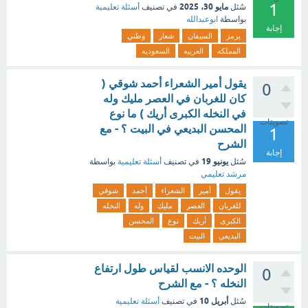
1
مايو 30، 2025
سُئل
في تصنيف
أسئلة تعليمية
بواسطة
ابوعبدالله
إجابة
يرمز
السيفان
شعار
وطني
المملكه
العربيه
السعوديه
يقول أمير الشعراء أحمد شوقي (
0
كان للغربان في العصر مليك وله
في النخله الكبرى أريك ) ما نوع
تصويتات
المحسن البديعي في البيت ؟ - مع
1
الشرح
إجابة
يونيو 19
سُئل
في تصنيف
أسئلة تعليمية
بواسطة
مرشد تعليمي
يقول
أمير
الشعراء
أحمد
شوقي
للغربان
العصر
مليك
وله
النخله
الكبرى
أريك
نوع
المحسن
البديعي
البيت
الوحده الانسب لقياس طول ارتفاع
0
النخله ؟ - مع الشرح
أبريل 10
سُئل
في تصنيف
أسئلة تعليمية
تصويتات