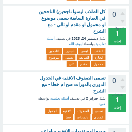
‏كل الطلاب ليسوا ناجحين) ‏الناجحين
0
في العبارة السابقة يسمى موضوع
او محمول او مقدم او تالي - مع
تصويتات
الشرح
1
ديسمبر 24، 2025
سُئل
في تصنيف
أسئلة
إجابة
تعليمية
بواسطة
ابوعبدالله
الطلاب
ليسوا
ناجحين
الناجحين
العبارة
السابقة
يسمى
موضوع
محمول
مقدم
تالي
تسمى الصفوف الافقيه في الجدول
0
الدوري بالدورات صح ام خطا - مع
الشرح
تصويتات
1
فبراير 2
سُئل
في تصنيف
أسئلة تعليمية
بواسطة
عبود
إجابة
تسمى
الصفوف
الافقيه
الجدول
الدوري
بالدورات
خطا
جميع المستقيمات الافقيه ميلها غير