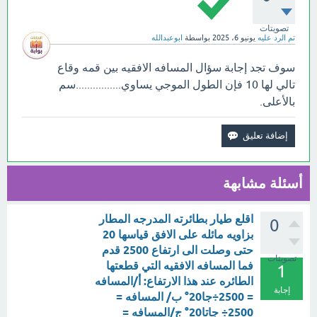
تصويتات
تم الرد عليه
يونيو 6، 2025
بواسطة
ابوعبدالله
سوف تجد إجابة سؤال المسافه الافقيه بين قمه وقاع
تالي لها 10 فإن الطول الموجي يساوي................سم
بالأعلى.
أسئلة مشابهة
اقلع طيار بطائرته المدرجه المطار
0
بزاويه مائله على الافق قياسها 20
حتى وصلت الى ارتفاع 2500 قدم
تصويتات
فما المسافه الافقيه التي قطعتها
1
الطائره عند هذا الارتفاع: أ/المسافه
إجابة
= 2500÷جا20° ب/ المسافه =
2500÷ جاتا20° ج/المسافه =