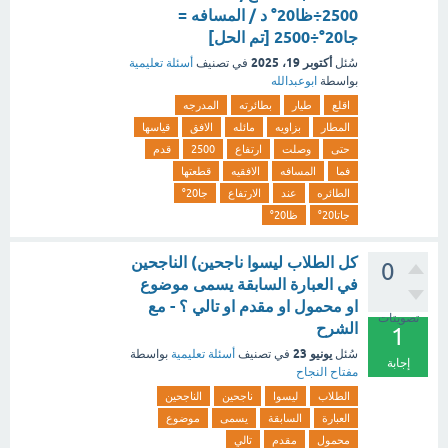
2500÷ظا20° د / المسافه =
جا20°÷2500 [تم الحل]
أكتوبر 19، 2025
سُئل
في تصنيف
أسئلة تعليمية
بواسطة
ابوعبدالله
اقلع
طيار
بطائرته
المدرجه
المطار
بزاويه
مائله
الافق
قياسها
حتى
وصلت
ارتفاع
2500
قدم
فما
المسافه
الافقيه
قطعتها
الطائره
عند
الارتفاع
جا20°
جاتا20°
ظا20°
‏كل الطلاب ليسوا ناجحين) ‏الناجحين
0
في العبارة السابقة يسمى موضوع
او محمول او مقدم او تالي ؟ - مع
تصويتات
الشرح
1
يونيو 23
سُئل
في تصنيف
أسئلة تعليمية
بواسطة
إجابة
مفتاح النجاح
الطلاب
ليسوا
ناجحين
الناجحين
العبارة
السابقة
يسمى
موضوع
محمول
مقدم
تالي