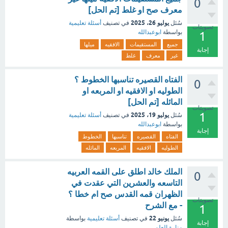
0
معرف صح او غلط [تم الحل]
يوليو 26، 2025
سُئل
في تصنيف
أسئلة تعليمية
تصويتات
بواسطة
ابوعبدالله
1
جميع
المستقيمات
الافقيه
ميلها
إجابة
غير
معرف
غلط
الفتاه القصيره تناسبها الخطوط ؟
0
الطوليه او الافقيه او المربعه او
المائله [تم الحل]
تصويتات
1
يوليو 19، 2025
سُئل
في تصنيف
أسئلة تعليمية
بواسطة
ابوعبدالله
إجابة
الفتاه
القصيره
تناسبها
الخطوط
الطوليه
الافقيه
المربعه
المائله
الملك خالد اطلق على القمه العربيه
0
التاسعه والعشرين التي عقدت في
الظهران قمه القدس صح ام خطا ؟
تصويتات
- مع الشرح
1
يونيو 22
سُئل
في تصنيف
أسئلة تعليمية
بواسطة
إجابة
منارة العلم