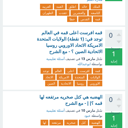
الملك
خالد
اطلق
القمه
العربيه
التاسعه
والعشرين
عقدت
الظهران
قمه
القدس
خطا
قمه افرست اعلى قمه في العالم
0
توجد في: (1 نقطة) الولايات المتحدة
الامريكة الاتحاد الاوروبي روسيا
تصويتات
الاتحادية الصين ؟ - مع الشرح
1
مارس 13
سُئل
في تصنيف
أسئلة تعليمية
إجابة
بواسطة
ابوعبدالله
قمه
افرست
اعلى
العالم
توجد
الولايات
المتحدة
الامريكة
الاتحاد
الاوروبي
روسيا
الاتحادية
الصين
الهضبه هي كتل صخريه مرتفعه لها
0
قمه ؟| | - مع الشرح
مارس 10
سُئل
في تصنيف
أسئلة تعليمية
تصويتات
بواسطة
عبود
1
الهضبه
كتل
صخريه
مرتفعه
لها
إجابة