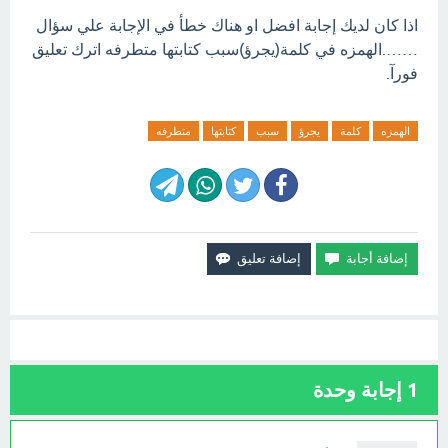
اذا كان لديك إجابة افضل او هناك خطأ في الإجابة علي سؤال
…….الهمزه في كلمة(يجرؤ)سبب كتابتها متطرفه اترك تعليق
فورآ.
الهمزه
كلمة
يجرؤ
سبب
كتابتها
متطرفه
1
إجابة وحدة