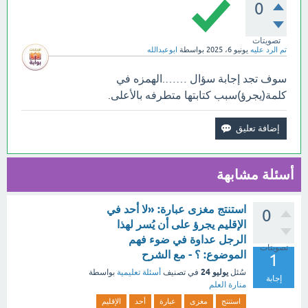
0
تصويتات
تم الرد عليه
يونيو 6، 2025
بواسطة
ابوعبدالله
سوف تجد إجابة سؤال …….الهمزه في
كلمة(يجرؤ)سبب كتابتها متطرفه بالأعلى.
أسئلة مشابهة
استنتج مغزى عبارة: «لا أحد في
0
الإقليم يجرؤ على أن يُسر لهذا
الرجل عداوة في ضوء فهم
تصويتات
الموضوع: ؟ - مع الشرح
1
يوليو 24
سُئل
في تصنيف
أسئلة تعليمية
بواسطة
إجابة
منارة العلم
استنتج
مغزى
عبارة
أحد
الإقليم