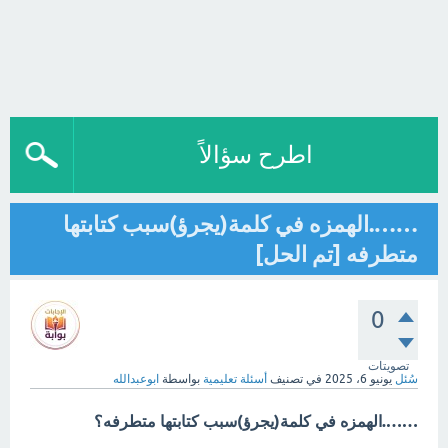
اطرح سؤالاً
…….الهمزه في كلمة(يجرؤ)سبب كتابتها
متطرفه [تم الحل]
0
تصويتات
سُئل
يونيو 6، 2025
في تصنيف
أسئلة تعليمية
بواسطة
ابوعبدالله
…….الهمزه في كلمة(يجرؤ)سبب كتابتها متطرفه؟