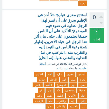
يجرؤ
استنتج مغزى عبارة: «لا أحد في
0
الإقليم يجرؤ على أن يُسر لهذا
الرجل عداوة في ضوء فهم
تصويتات
الموضوع: التأكيد على أن الناس
1
جميعًا يجتمعون على حبّه . بيان أثر
إجابة
هذا الرجل في حياة الآخرين. إظهار
شدة رغبة الناس في التودد إليه
والتقرب منه . الترغيب في نبذ
العداوة والتخلي عنها. [تم الحل]
نوفمبر 22، 2025
سُئل
في تصنيف
أسئلة
تعليمية
بواسطة
ابوعبدالله
استنتج
مغزى
عبارة
أحد
الإقليم
يجرؤ
يُسر
لهذا
الرجل
عداوة
ضوء
فهم
الموضوع
التأكيد
الناس
جميعًا
يجتمعون
حبّه
بيان
أثر
حياة
الآخرين
إظهار
شدة
رغبة
التودد
إليه
والتقرب
منه
الترغيب
نبذ
العداوة
والتخلي
عنها