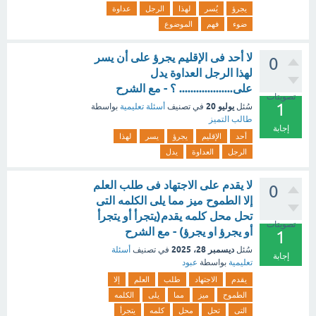
يجرؤ
يُسر
لهذا
الرجل
عداوة
ضوء
فهم
الموضوع
لا أحد فى الإقليم يجرؤ على أن يسر
0
لهذا الرجل العداوة يدل
على................... ؟ - مع الشرح
تصويتات
1
يوليو 20
سُئل
في تصنيف
أسئلة تعليمية
بواسطة
طالب التميز
إجابة
أحد
الإقليم
يجرؤ
يسر
لهذا
الرجل
العداوة
يدل
لا يقدم على الاجتهاد فى طلب العلم
0
إلا الطموح ميز مما يلى الكلمه التى
تحل محل كلمه يقدم(يتجرأ أو يتجرأ
تصويتات
أو يجرؤ او يجرؤ) - مع الشرح
1
ديسمبر 28، 2025
سُئل
في تصنيف
أسئلة
إجابة
تعليمية
بواسطة
عبود
يقدم
الاجتهاد
طلب
العلم
إلا
الطموح
ميز
مما
يلى
الكلمه
التى
تحل
محل
كلمه
يتجرأ