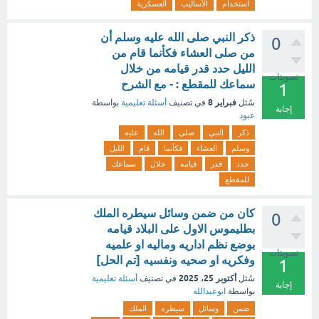
استخدام
الأساليب
العسكرية
ذكر النبي صلى الله عليه وسلم أن
0
من صلى العشاء فكأنما قام من
الليل حدد قدر قيامه من خلال
تصويتات
سماعك للمقطع : - مع الشرح
1
فبراير 8
سُئل
في تصنيف
أسئلة تعليمية
بواسطة
إجابة
عبود
ذكر
النبي
صلى
الله
عليه
وسلم
العشاء
فكأنما
قام
الليل
حدد
قدر
قيامه
خلال
سماعك
للمقطع
كان من ضمن وسائل سيطره الملك
0
بطليموس الاول على البلاد قيامه
بوضع نظم اداريه وماليه او علميه
تصويتات
وفكريه او صحيه ونفسيه [تم الحل]
1
أكتوبر 25، 2025
سُئل
في تصنيف
أسئلة تعليمية
إجابة
بواسطة
ابوعبدالله
ضمن
وسائل
سيطره
الملك