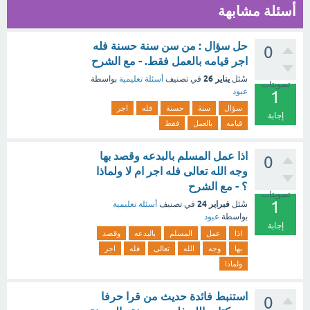
أسئلة مشابهة
حل سؤال : من سن سنة حسنة فله
0
اجر قيامه بالعمل فقط. - مع الشرح
يناير 26
سُئل
في تصنيف
أسئلة تعليمية
بواسطة
تصويتات
عبود
1
سؤال
سنة
حسنة
فله
اجر
إجابة
قيامه
بالعمل
فقط
اذا عمل المسلم بالبدعه وقصد بها
0
وجه الله تعالى فله اجر ام لا ولماذا
؟ - مع الشرح
تصويتات
1
فبراير 24
سُئل
في تصنيف
أسئلة تعليمية
بواسطة
عبود
إجابة
اذا
عمل
المسلم
بالبدعه
وقصد
بها
وجه
الله
تعالى
فله
اجر
ولماذا
استنبط فائدة حديث من قرا حرفا
0