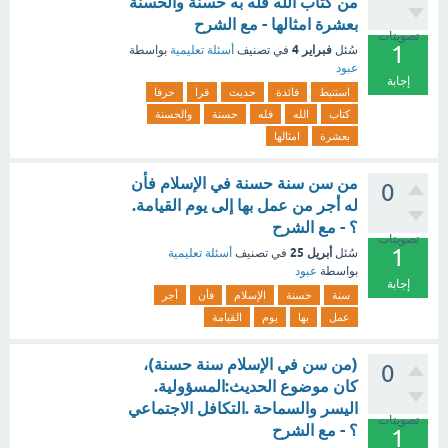
من كتاب الله فله به حسنة والحسنة
بعشرة امثالها - مع الشرح
تصويتات
1
فبراير 4
سُئل
في تصنيف
أسئلة تعليمية
بواسطة
عبود
إجابة
استنبط
فائدة
حديث
قرا
حرفا
كتاب
الله
فله
حسنة
والحسنة
بعشرة
امثالها
من سن سنة حسنة في الإسلام فأن
0
له أجر من عمل بها إلى يوم القيامة.
؟ - مع الشرح
تصويتات
1
أبريل 25
سُئل
في تصنيف
أسئلة تعليمية
بواسطة
عبود
إجابة
سنة
حسنة
الإسلام
فأن
أجر
عمل
بها
يوم
القيامة
(من سن في الإسلام سنة حسنة)،
0
كان موضوع الحديث:المسؤولية.
اليسر والسماحة .التكافل الاجتماعي
تصويتات
؟ - مع الشرح
1