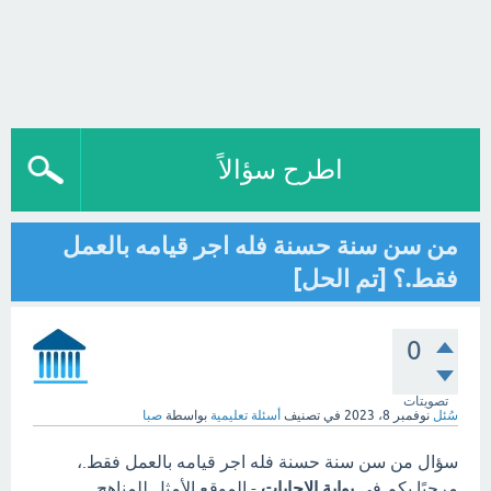
اطرح سؤالاً
من سن سنة حسنة فله اجر قيامه بالعمل
فقط.؟ [تم الحل]
0
تصويتات
سُئل
نوفمبر 8، 2023
في تصنيف
أسئلة تعليمية
بواسطة
صبا
سؤال من سن سنة حسنة فله اجر قيامه بالعمل فقط.،
مرحبًا بكم في
بوابة الاجابات
- الموقع الأمثل للمناهج