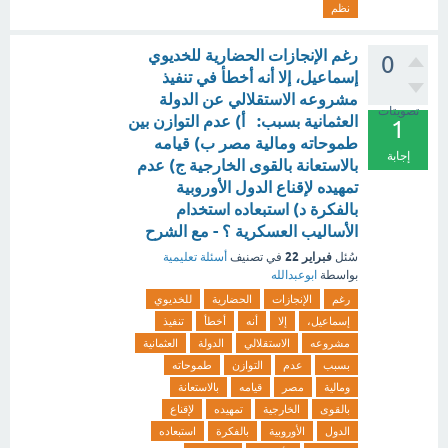
نظم
رغم الإنجازات الحضارية للخديوي
0
إسماعيل، إلا أنه أخطأ في تنفيذ
مشروعه الاستقلالي عن الدولة
تصويتات
العثمانية بسبب: أ) عدم التوازن بين
1
طموحاته ومالية مصر ب) قيامه
إجابة
بالاستعانة بالقوى الخارجية ج) عدم
تمهيده لإقناع الدول الأوروبية
بالفكرة د) استبعاده استخدام
الأساليب العسكرية ؟ - مع الشرح
فبراير 22
سُئل
في تصنيف
أسئلة تعليمية
بواسطة
ابوعبدالله
رغم
الإنجازات
الحضارية
للخديوي
إسماعيل،
إلا
أنه
أخطأ
تنفيذ
مشروعه
الاستقلالي
الدولة
العثمانية
بسبب
عدم
التوازن
طموحاته
ومالية
مصر
قيامه
بالاستعانة
بالقوى
الخارجية
تمهيده
لإقناع
الدول
الأوروبية
بالفكرة
استبعاده