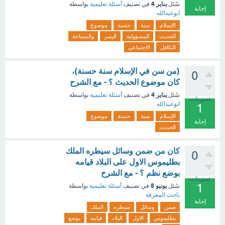
يناير 4
سُئل
في تصنيف
أسئلة تعليمية
بواسطة
إجابة
ابوعبدالله
الإسلام
سنة
حسنة
موضوع
الحديث
المسؤولية
اليسر
والسماحة
التكافل
الاجتماعي
(من سن في الإسلام سنة حسنة)،
0
كان موضوع الحديث ؟ - مع الشرح
يناير 4
سُئل
في تصنيف
أسئلة تعليمية
بواسطة
تصويتات
ابوعبدالله
1
الإسلام
سنة
حسنة
موضوع
إجابة
الحديث
كان من ضمن وسائل سيطره الملك
0
بطليموس الاول على البلاد قيامه
بوضع نظم ؟ - مع الشرح
تصويتات
1
يونيو 8
سُئل
في تصنيف
أسئلة تعليمية
بواسطة
باحث المعرفة
إجابة
ضمن
وسائل
سيطره
الملك
بطليموس
الاول
البلاد
قيامه
بوضع