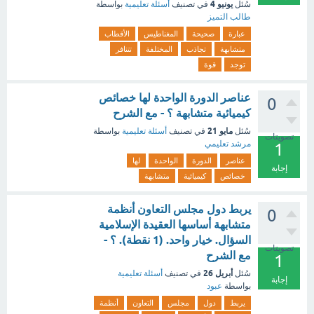
يونيو 4
سُئل
في تصنيف
أسئلة تعليمية
بواسطة
طالب التميز
عبارة
صحيحة
المغناطيس
الأقطاب
متشابهة
تجاذب
المختلفة
تتنافر
توجد
قوة
عناصر الدورة الواحدة لها خصائص
0
كيميائية متشابهة ؟ - مع الشرح
مايو 21
سُئل
في تصنيف
أسئلة تعليمية
بواسطة
تصويتات
مرشد تعليمي
1
عناصر
الدورة
الواحدة
لها
إجابة
خصائص
كيميائية
متشابهة
يربط دول مجلس التعاون أنظمة
0
متشابهة أساسها العقيدة الإسلامية
السؤال. خيار واحد. (1 نقطة). ؟ -
تصويتات
مع الشرح
1
أبريل 26
سُئل
في تصنيف
أسئلة تعليمية
إجابة
بواسطة
عبود
يربط
دول
مجلس
التعاون
أنظمة