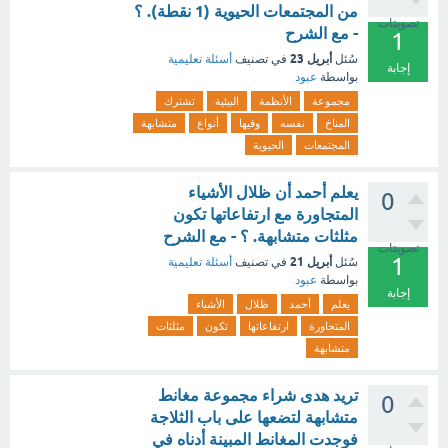
من المجتمعات الحيوية (1 نقطة). ؟
تصويتات
- مع الشرح
1
أبريل 23
سُئل
في تصنيف
أسئلة تعليمية
إجابة
بواسطة
عبود
مجموعة
الأنظمة
البيئية
تشترك
المناخ
نفسه
وفيها
أنواع
متشابهة
المجتمعات
الحيوية
يعلم أحمد أن ظلال الأشياء
0
المتجاورة مع ارتفاعاتها تكون
مثلثات متشابهة. ؟ - مع الشرح
تصويتات
1
أبريل 21
سُئل
في تصنيف
أسئلة تعليمية
بواسطة
عبود
إجابة
يعلم
أحمد
ظلال
الأشياء
المتجاورة
ارتفاعاتها
تكون
مثلثات
متشابهة
تريد هدى شراء مجموعة مغانط
0
متشابهة لتضعها على باب الثلاجة
فوجدت المغانط المبينة أدناه في