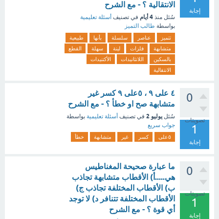
الانتقالية ؟ - مع الشرح
إجابة
4 أيام
سُئل
منذ
في تصنيف
أسئلة تعليمية
بواسطة
طالب التميز
تتميز
عناصر
سلسلة
بأنها
طبيعية
متشابهة
فلزات
لينة
سهلة
القطع
بالسكين
اللانثانيدات
الأكتنيدات
الانتقالية
٤ على ٩ ، ٥على ٩ ‏كسر غير
0
متشابهة صح او خطأ ؟ - مع الشرح
يوليو 2
سُئل
في تصنيف
أسئلة تعليمية
بواسطة
تصويتات
جواب سريع
1
٥على
كسر
غير
متشابهة
خطأ
إجابة
ما عبارة صحيحة المغناطيس
0
هي.....أ) الأقطاب متشابهة تجاذب
ب) الأقطاب المختلفة تجاذب ج)
تصويتات
الأقطاب المختلفة تتنافر د) لا توجد
1
أي قوة ؟ - مع الشرح
إجابة